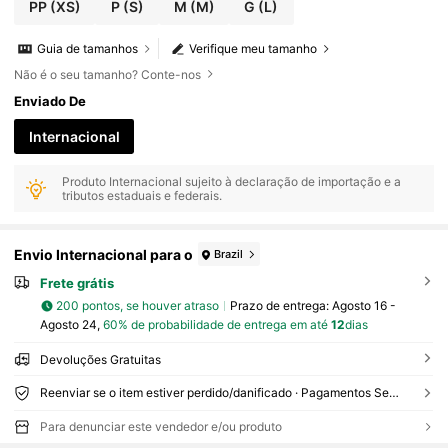
PP
(XS)
P
(S)
M
(M)
G
(L)
Guia de tamanhos
Verifique meu tamanho
Não é o seu tamanho? Conte-nos
Enviado De
Internacional
Produto Internacional sujeito à declaração de importação e a
tributos estaduais e federais.
Envio Internacional para o
Brazil
Frete grátis
200 pontos, se houver atraso
Prazo de entrega:
Agosto 16 -
Agosto 24,
60% de probabilidade de entrega em até
12
dias
Devoluções Gratuitas
Reenviar se o item estiver perdido/danificado · Pagamentos Seguros · Proteção de privacidade
Para denunciar este vendedor e/ou produto