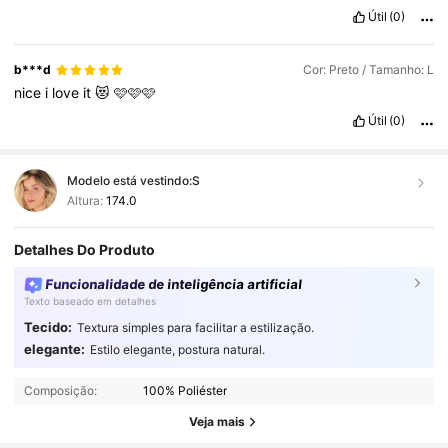
de
mi
talla
.
Pero
recuerda
que
la
calidad
que
ten
í
a
hace
unos
Útil
(0)
a
ñ
os
ya
no
la
tiene
ni
por
asomo
.
Si
no
tienes
otra
opci
ó
n
,
est
á
s
bien
para
no
gastar
el
sueldo
en
renovar
ropa
para
la
temporada
.
b***d
Cor: Preto / Tamanho: L
nice
i
love
it
😻
🩷🩷🩷
Útil
(0)
Modelo está vestindo:
S
Altura:
174.0
Detalhes Do Produto
Funcionalidade de inteligência artificial
Texto baseado em detalhes
Tecido:
Textura simples para facilitar a estilização.
1.2M Seguidores
4,92
elegante:
Estilo elegante, postura natural.
Composição:
100% Poliéster
1.2M Seguidores
4,92
Veja mais