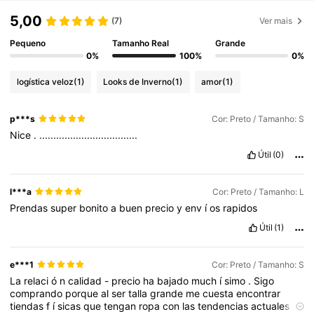
5,00
(7)
Ver mais
Pequeno
Tamanho Real
Grande
0%
100%
0%
logística veloz
(1)
Looks de Inverno
(1)
amor
(1)
p***s
Cor: Preto / Tamanho: S
Nice
.
...................................
Útil
(0)
l***a
Cor: Preto / Tamanho: L
Prendas
super
bonito
a
buen
precio
y
env
í
os
rapidos
Útil
(1)
e***1
Cor: Preto / Tamanho: S
La
relaci
ó
n
calidad
-
precio
ha
bajado
much
í
simo
.
Sigo
comprando
porque
al
ser
talla
grande
me
cuesta
encontrar
tiendas
f
í
sicas
que
tengan
ropa
con
las
tendencias
actuales
y