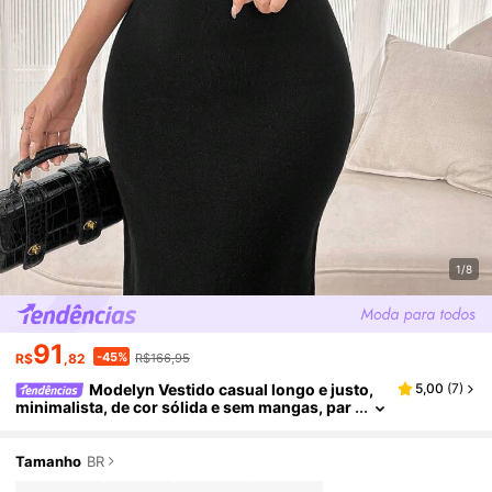
1/8
91
-45%
R$
,82
R$166,95
Modelyn Vestido casual longo e justo,
5,00
(
7
)
minimalista, de cor sólida e sem mangas, par
a mulheres
Tamanho
BR