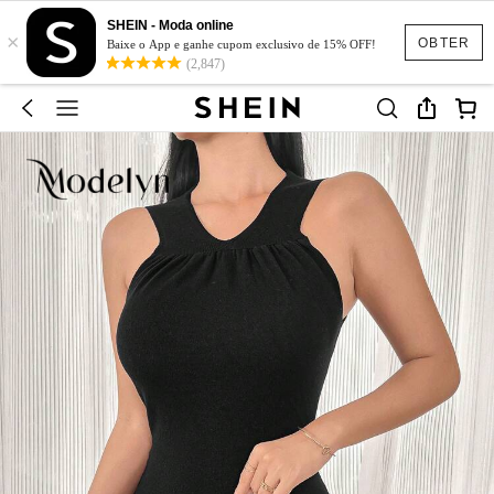
SHEIN - Moda online
×
OBTER
Baixe o App e ganhe cupom exclusivo de 15% OFF!
(2,847)