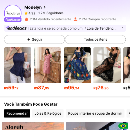
Modelyn
1.2M Seguidores
4,92
r***e
pago
1 dia atrás
2.1M Vendido recentemente
2.2M Compra recorrente
1.2M Seguidores
4,92
Esta loja é selecionada como um
「Loja de Tendências」
Seguir
Todos os itens
1.2M Seguidores
4,92
1.2M Seguidores
4,92
1.2M Seguidores
4,92
59
87
95
76
R$
,12
R$
,95
R$
,24
R$
,95
R$
Você Também Pode Gostar
1.2M Seguidores
4,92
Recomendar
Jóias & Relógios
Roupa interior e roupa de dormir
1.2M Seguidores
4,92