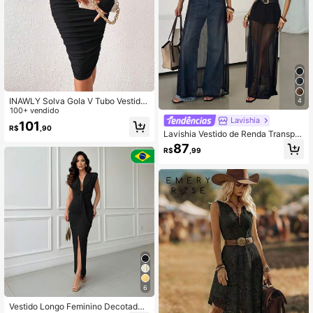
INAWLY Solva Gola V Tubo Vestido
4
Apertado
100+ vendido
Lavishia
101
R$
,90
Lavishia Vestido de Renda Transpar
ente com Gola Redonda e Manga C
87
R$
,99
urta na Moda
6
Vestido Longo Feminino Decotado