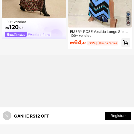
100+ vendido
120
R$
,95
EMERY ROSE Vestido Longo Slim-F
#Vestido floral
it Sem Mangas com Estampa Geom
100+ vendido
étrica e Fendas Laterais, Roupa Fe
64
R$
,46
-25%
Últimos 3 dias
minina Maxi
GANHE R$12 OFF
Registrar
45% OFF!
ADICIONAR AO CARRINHO