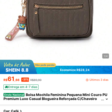
1/4
Economize R$28,24
61
-31%
Últimos 3 dias
R$
,66
R$89,90
Entrega em 4-7 dias
Bolsa Mochila Feminina Pequena Mini Couro PU
Envio Nacional
Premium Luxo Casual Blogueira Reforçada C/Chaveiro
W3018
Cor: Café