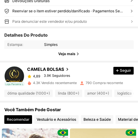
Devoluções Gratuitas
Reenviar se o item estiver perdido/danificado · Pagamentos Seguros · Proteção de privacidade
Para denunciar este vendedor e/ou produto
3.9K Seguidores
Detalhes Do Produto
4,89
Estampa:
Simples
3.9K Seguidores
Veja mais
4,89
CAMELA BOLSAS
Seguir
3.9K Seguidores
4,89
s***n
pago
1 dia atrás
4.3K Vendido recentemente
790 Compra recorrente
cal
Loja Parceira Local
3.9K Seguidores
4,89
ótima qualidade (1000+)
linda (800+)
amor (400+)
logística v
Você Também Pode Gostar
3.9K Seguidores
4,89
Recomendar
Vestuário e Acessórios
Beleza e Saúde
Material de
3.9K Seguidores
4,89