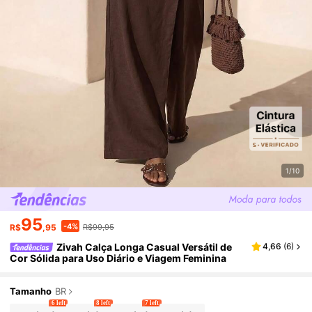
1/10
95
-4%
R$
,95
R$99,95
Zivah Calça Longa Casual Versátil de
4,66
(
6
)
Cor Sólida para Uso Diário e Viagem Feminina
Tamanho
BR
6 left
8 left
7 left