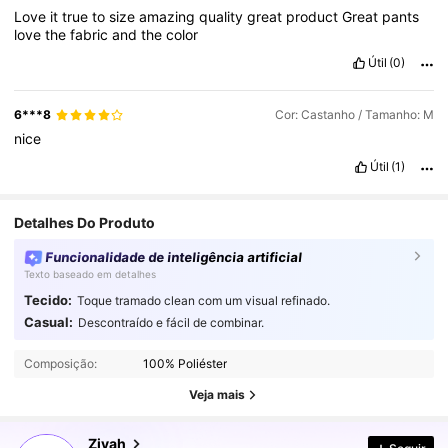
Love
it
true
to
size
amazing
quality
great
product
Great
pants
love
the
fabric
and
the
color
Útil
(0)
6***8
Cor: Castanho / Tamanho: M
nice
Útil
(1)
Detalhes Do Produto
Funcionalidade de inteligência artificial
Texto baseado em detalhes
Tecido:
Toque tramado clean com um visual refinado.
Casual:
Descontraído e fácil de combinar.
760K Seguidores
4,76
Composição:
100% Poliéster
Veja mais
760K Seguidores
4,76
Zivah