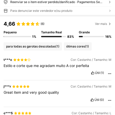
Reenviar se o item estiver perdido/danificado · Pagamentos Seguros · Proteção de privacidade
Para denunciar este vendedor e/ou produto
4,66
(6)
Ver mais
Pequeno
Tamanho Real
Grande
1%
83%
16%
para todas as garotas descoladas
(1)
ótimas cores
(1)
t***c
Cor: Castanho / Tamanho: M
Estilo
e
corte
que
me
agradam
muito
A
cor
perfeita
Útil
(1)
j***r
Cor: Castanho / Tamanho: M
Great
item
and
very
good
quality
Útil
(0)
c***5
Cor: Castanho / Tamanho: L