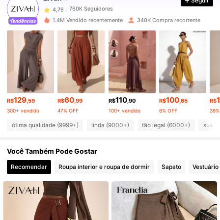
Seguir
760K Seguidores
4,76
1.4M Vendido recentemente
340K Compra recorrente
760K Seguidores
4,76
760K Seguidores
4,76
129
60
110
100
760K Seguidores
4,76
R$
,59
R$
,99
R$
,90
R$
,65
R$
300+ vendido
47% OFF
100+ vendido
6% OFF
39%
ótima qualidade (9999+)
linda (9000+)
tão legal (6000+)
suave
760K Seguidores
4,76
Você Também Pode Gostar
760K Seguidores
4,76
Recomendar
Roupa interior e roupa de dormir
Sapato
Vestuário
760K Seguidores
4,76