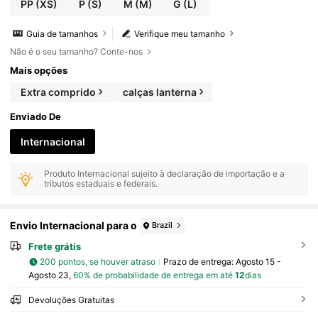
PP
(XS)
P
(S)
M
(M)
G
(L)
Guia de tamanhos
Verifique meu tamanho
Não é o seu tamanho? Conte-nos
Mais opções
Extra comprido
calças lanterna
Enviado De
Internacional
Produto Internacional sujeito à declaração de importação e a
tributos estaduais e federais.
Envio Internacional para o
Brazil
Frete grátis
200 pontos, se houver atraso
Prazo de entrega:
Agosto 15 -
Agosto 23,
60% de probabilidade de entrega em até
12
dias
Devoluções Gratuitas