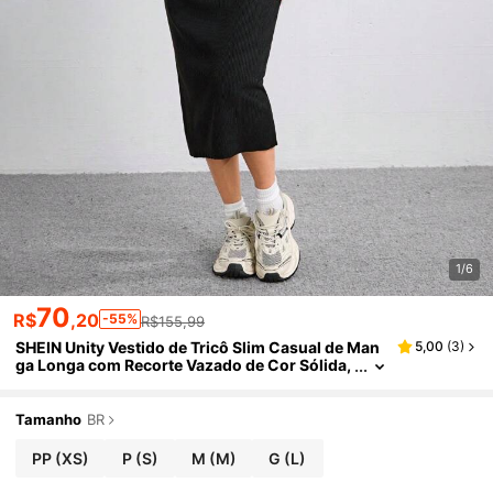
1/6
70
R$
,20
-55%
R$155,99
SHEIN Unity Vestido de Tricô Slim Casual de Man
5,00
(
3
)
ga Longa com Recorte Vazado de Cor Sólida,
para Outono e Inverno
Tamanho
BR
PP
(XS)
P
(S)
M
(M)
G
(L)