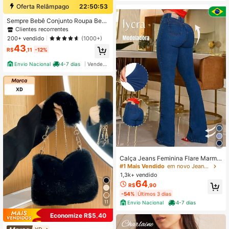
érias
Oferta Relâmpago
22:50:52
Sempre Bebê Conjunto Roupa Bebê
Menina Feminino Body Manga Lon
Clientes recorrentes
ga Calça Faixa Blogueirinha Laço R
200+ vendido
(1000+)
oupinha Conjuntinho Frio Inverno M
43
ini Diva
R$
,11
-12%
Envio Nacional
4-7 dias
Vendedor Indicado
Calça Jeans Feminina Flare Marmo
rizada Jeans Cintura Alta Empina B
#1 Mais Vendido
em novo Jeans Feminino
umbum Elastano Lycra
1,3k+ vendido
64
R$
,90
-54%
Últimos 3 dias
11
Envio Nacional
4-7 dias
Economize R$5,40