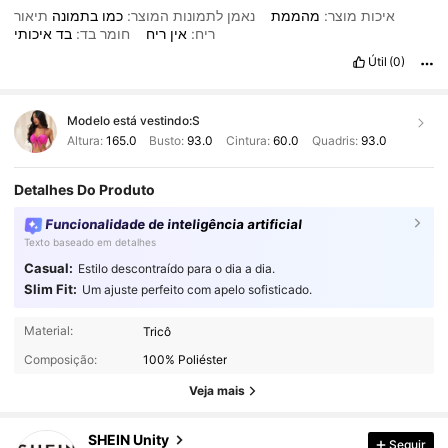
איכות מוצר:
מהממת
נאמן לתמונות המוצר:
כמו
בתמונה
תיאור
ריח:
אין
ריח
חומר בד:
בד
איכותי
Útil
(0)
Modelo está vestindo:
S
Altura:
165.0
Busto:
93.0
Cintura:
60.0
Quadris:
93.0
Detalhes Do Produto
Funcionalidade de inteligência artificial
Texto baseado em detalhes
Casual:
Estilo descontraído para o dia a dia.
Slim Fit:
Um ajuste perfeito com apelo sofisticado.
546K Seguidores
4,89
Material:
Tricô
Composição:
100% Poliéster
546K Seguidores
4,89
Veja mais
SHEIN Unity
Seguir
546K Seguidores
4,89