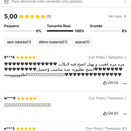
Para denunciar este vendedor e/ou produto
5,00
(3)
Ver mais
Pequeno
Tamanho Real
Grande
0%
100%
0%
sem odores
(1)
ótimo material
(1)
suave
(1)
9***4
Cor: Preto / Tamanho: L
💖💖💖💖💖💖💖💖💖💖💖💖💖
لايكات
فيه
انصح
يهبل
و
عجيب
مره
مره
💖💖💖💖💖💖💖انصح
تطلبونه
حده
مناسب
وًجميبل💖💖💖💖💖💖💖💖
💖💖💖💖💖💖💖💖💖💖💖💖💖💖❤️‍🔥❤️‍🔥❤️‍🔥❤️‍🔥❤️‍🔥❤️‍🔥❤️‍🔥❤️‍🔥اطلبووووومنه
Útil
(0)
w***9
Cor: Preto / Tamanho: L
👍🏻👍🏻👍🏻👍🏻👍🏻👍🏻👍🏻👍🏻👍🏻👍🏻
Útil
(0)
e***3
Cor: Preto / Tamanho: XS