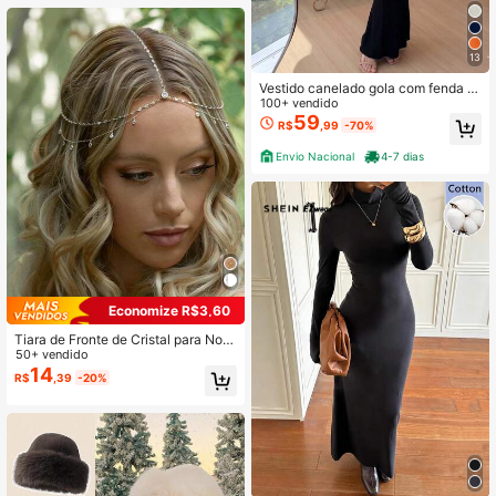
13
Vestido canelado gola com fenda tri
cot modal alta qualidade fresco e re
100+ vendido
spirável verão summer 2027
59
R$
,99
-70%
Envio Nacional
4-7 dias
Economize R$3,60
Tiara de Fronte de Cristal para Noiv
a, Acessório de Cabelo Pendente M
50+ vendido
ulticamadas Brilhante, Tiara de Cas
14
R$
,39
-20%
amento Elegante Estilo Europeu e A
mericano, Verão, Feriado, Viagem