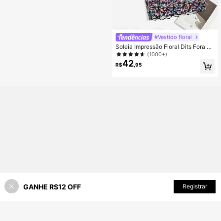
#Vestido floral
Soleia Impressão Floral Dits Fora D
o Ombro Franzido Vestido Apertado
(1000+)
42
R$
,95
GANHE R$12 OFF
ADICIONAR AO CARRINHO
Registrar
55% OFF!