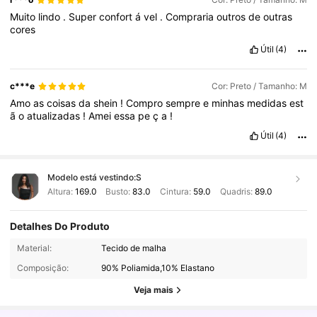
Muito
lindo
.
Super
confort
á
vel
.
Compraria
outros
de
outras
cores
Útil
(4)
c***e
Cor: Preto / Tamanho: M
Amo
as
coisas
da
shein
!
Compro
sempre
e
minhas
medidas
est
ã
o
atualizadas
!
Amei
essa
pe
ç
a
!
Útil
(4)
Modelo está vestindo:
S
Altura:
169.0
Busto:
83.0
Cintura:
59.0
Quadris:
89.0
Detalhes Do Produto
180K Seguidores
4,88
Material:
Tecido de malha
Composição:
90% Poliamida,10% Elastano
180K Seguidores
4,88
Veja mais