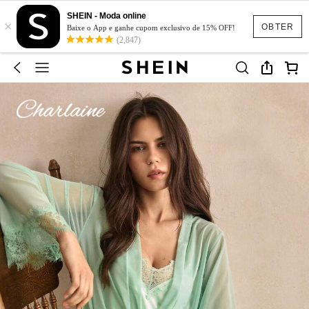
SHEIN - Moda online
×
OBTER
Baixe o App e ganhe cupom exclusivo de 15% OFF!
(2,847)