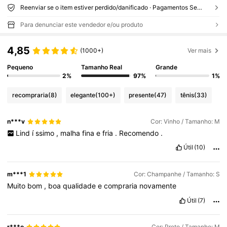
Reenviar se o item estiver perdido/danificado · Pagamentos Seguros · Proteção de privacidade
Para denunciar este vendedor e/ou produto
4,85
(1000+)
Ver mais
Pequeno
Tamanho Real
Grande
2%
97%
1%
recompraria
(8)
elegante
(100+)
presente
(47)
tênis
(33)
n***v
Cor: Vinho / Tamanho: M
Lind
í
ssimo
,
malha
fina
e
fria
.
Recomendo
.
Útil
(10)
m***1
Cor: Champanhe / Tamanho: S
Muito
bom
,
boa
qualidade
e
compraria
novamente
Útil
(7)
r***o
Cor: Preto / Tamanho: M