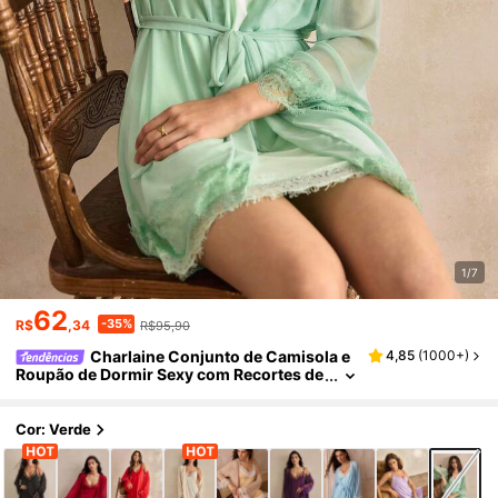
1/7
62
-35%
R$
,34
R$95,90
Charlaine Conjunto de Camisola e
4,85
(
1000+
)
Roupão de Dormir Sexy com Recortes de
Renda em Cor Sólida para Mulheres
Cor: Verde