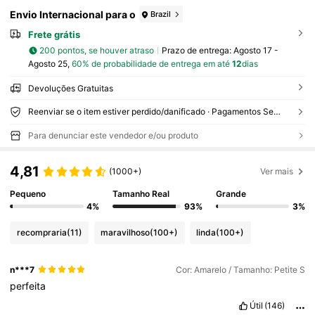
Envio Internacional para o
Brazil
Frete grátis
200 pontos, se houver atraso
Prazo de entrega:
Agosto 17 -
Agosto 25,
60% de probabilidade de entrega em até
12
dias
Devoluções Gratuitas
Reenviar se o item estiver perdido/danificado · Pagamentos Seguros · Proteção de privacidade
Para denunciar este vendedor e/ou produto
4,81
(1000+)
Ver mais
Pequeno
Tamanho Real
Grande
4%
93%
3%
recompraria
(11)
maravilhoso
(100+)
linda
(100+)
n***7
Cor: Amarelo / Tamanho: Petite S
perfeita
Útil
(146)