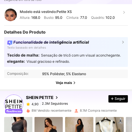
Modelo está vestindo:
Petite XS
Altura:
168.0
Busto:
95.0
Cintura:
77.0
Quadris:
102.0
Detalhes Do Produto
Funcionalidade de inteligência artificial
Texto baseado em detalhes
Tecido de malha:
Sensação de tricô com um visual aconchegante.
elegante:
Visual gracioso e refinado.
2.3M Seguidores
4,90
Composição:
95% Poliéster, 5% Elastano
2.3M Seguidores
4,90
Veja mais
SHEIN PETITE
Seguir
2.3M Seguidores
4,90
a***s
pago
1 dia atrás
8M Vendido recentemente
8.1M Compra recorrente
2.3M Seguidores
4,90