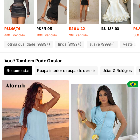
2.3M Seguidores
4,90
2.3M Seguidores
4,90
69
74
86
107
R$
,74
R$
,95
R$
,32
R$
,90
R$
400+ vendido
100+ vendido
90+ vendido
300
2.3M Seguidores
4,90
ótima qualidade (9999+)
linda (9999+)
suave (9999+)
veste be
Você Também Pode Gostar
2.3M Seguidores
4,90
Recomendar
Roupa interior e roupa de dormir
Jóias & Relógios
2.3M Seguidores
4,90
2.3M Seguidores
4,90
2.3M Seguidores
4,90