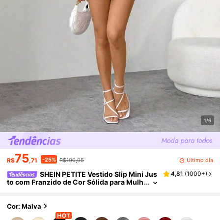
1/6
75
-25%
Último dia
R$
,71
R$100,95
SHEIN PETITE Vestido Slip Mini Jus
4,81
(
1000+
)
to com Franzido de Cor Sólida para Mulh
eres, Verão, Looks de Balada para Mulhe
res, Mardi Gras, Um Ombro Só, Mulheres Peq
uenas
Cor: Malva