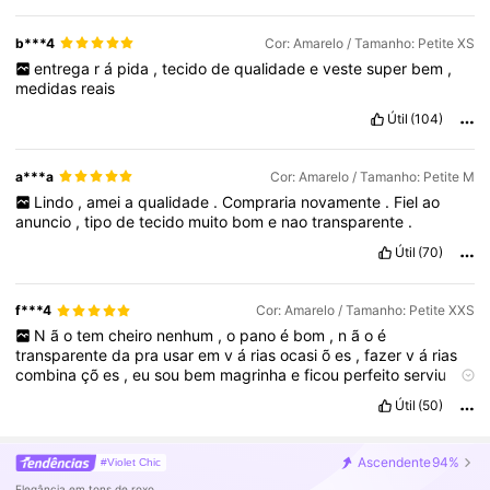
b***4
Cor: Amarelo / Tamanho: Petite XS
entrega
r
á
pida
,
tecido
de
qualidade
e
veste
super
bem
,
medidas
reais
Útil
(104)
a***a
Cor: Amarelo / Tamanho: Petite M
Lindo
,
amei
a
qualidade
.
Compraria
novamente
.
Fiel
ao
anuncio
,
tipo
de
tecido
muito
bom
e
nao
transparente
.
Útil
(70)
f***4
Cor: Amarelo / Tamanho: Petite XXS
N
ã
o
tem
cheiro
nenhum
,
o
pano
é
bom
,
n
ã
o
é
transparente
da
pra
usar
em
v
á
rias
ocasi
õ
es
,
fazer
v
á
rias
combina
çõ
es
,
eu
sou
bem
magrinha
e
ficou
perfeito
serviu
super
bem
,
n
ã
o
é
t
ã
o
curto
e
na
medida
correta
,
ent
ã
o
Útil
(50)
meninas
comprem
sem
medo
pois
o
vestido
é
impec
á
vel
e
sem
defeitos
amei
muito
e
super
recomendo
,
e
o
envio
tamb
é
m
super
maravilhoso
n
ã
o
demorou
muito
n
ã
o
chagou
no
Ascendente
94%
#Violet Chic
Prazo
amei
muito
Elegância em tons de roxo