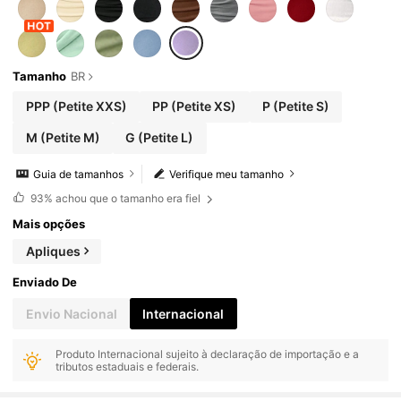
Tamanho
BR
PPP
(Petite XXS)
PP
(Petite XS)
P
(Petite S)
M
(Petite M)
G
(Petite L)
Guia de tamanhos
Verifique meu tamanho
93%
achou que o tamanho era fiel
Mais opções
Apliques
Enviado De
Envio Nacional
Internacional
Produto Internacional sujeito à declaração de importação e a
tributos estaduais e federais.