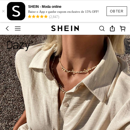
SHEIN - Moda online
×
OBTER
Baixe o App e ganhe cupom exclusivo de 15% OFF!
(2,847)