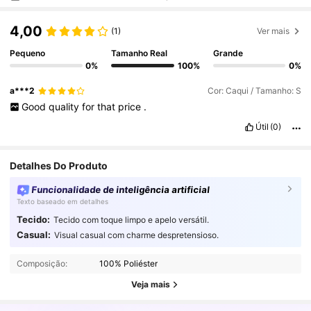
4,00
(1)
Ver mais
Pequeno
Tamanho Real
Grande
0%
100%
0%
a***2
Cor: Caqui / Tamanho: S
Good
quality
for
that
price
.
Útil
(0)
Detalhes Do Produto
Funcionalidade de inteligência artificial
Texto baseado em detalhes
Tecido:
Tecido com toque limpo e apelo versátil.
Casual:
Visual casual com charme despretensioso.
6.6M Seguidores
4,91
Composição:
100% Poliéster
Veja mais
6.6M Seguidores
4,91