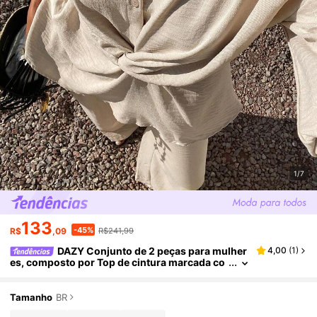
1/7
133
-45%
R$
,09
R$241,99
DAZY Conjunto de 2 peças para mulher
4,00
(
1
)
es, composto por Top de cintura marcada co
m gola e calça casual, em cores sólidas, para
uso em dias de primavera
Tamanho
BR