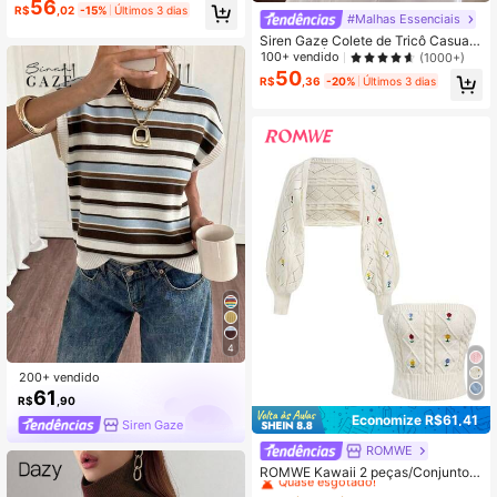
56
R$
,02
-15%
Últimos 3 dias
#Malhas Essenciais
Siren Gaze Colete de Tricô Casual
de Botão Único Listrado Feminino p
100+ vendido
(1000+)
ara Outono/Inverno
50
R$
,36
-20%
Últimos 3 dias
4
200+ vendido
61
R$
,90
Economize R$61,41
Siren Gaze
ROMWE
#7 Mais Vendido
em Escolhas de tendências K-J Malhas femininas
Quase esgotado!
ROMWE Kawaii 2 peças/Conjunto
Conjunto de Suéter Macio Tricotad
#7 Mais Vendido
#7 Mais Vendido
em Escolhas de tendências K-J Malhas femininas
em Escolhas de tendências K-J Malhas femininas