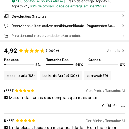
200 pontos, se houver atraso
Prazo de entrega:
Agosto 16 -
Agosto 24,
60% de probabilidade de entrega em até
12
dias
Devoluções Gratuitas
Reenviar se o item estiver perdido/danificado · Pagamentos Seguros · Proteção de privacidade
Para denunciar este vendedor e/ou produto
4,92
(1000+)
Ver mais
Pequeno
Tamanho Real
Grande
5%
95%
0%
recompraria
(83)
Looks de Verão
(100+)
carnaval
(79)
r***7
Cor: Preto / Tamanho: M
Muito
linda
,
umas
das
compras
que
mais
amei
Útil
(6)
K***E
Cor: Vinho / Tamanho: M
Linda
blusa
,
tecido
de
muita
qualidade
!
É
um
tric
ô
bem