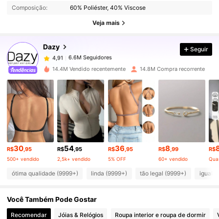
Composição:
60% Poliéster, 40% Viscose
6.6M Seguidores
4,91
Veja mais
Dazy
Seguir
6.6M Seguidores
4,91
g***i
pago
21 horas atrás
14.4M Vendido recentemente
14.8M Compra recorrente
6.6M Seguidores
4,91
6.6M Seguidores
4,91
6.6M Seguidores
4,91
30
54
36
8
R$
,95
R$
,95
R$
,95
R$
,99
R$
500+ vendido
2,5k+ vendido
5% OFF
60+ vendido
Qua
6.6M Seguidores
4,91
ótima qualidade (9999+)
linda (9999+)
tão legal (9999+)
igual a
Você Também Pode Gostar
6.6M Seguidores
4,91
Recomendar
Jóias & Relógios
Roupa interior e roupa de dormir