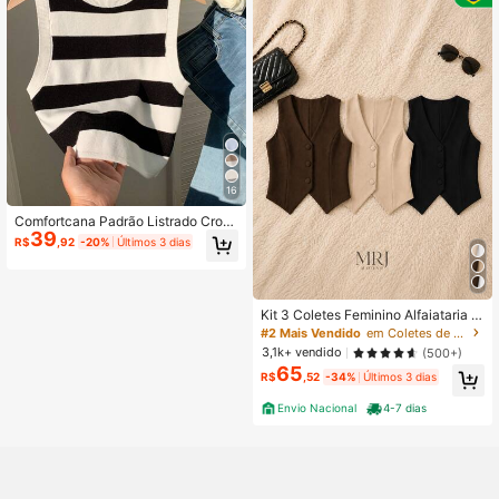
16
Comfortcana Padrão Listrado Crop
39
Malha Top
R$
,92
-20%
Últimos 3 dias
Kit 3 Coletes Feminino Alfaiataria El
egante com Botões Decote V Sem
#2 Mais Vendido
em Coletes de suéter femininos
Mangas Casual Chic
3,1k+ vendido
(500+)
65
R$
,52
-34%
Últimos 3 dias
Envio Nacional
4-7 dias