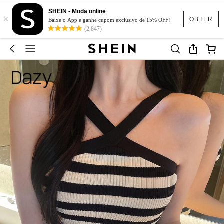
SHEIN - Moda online
×
OBTER
Baixe o App e ganhe cupom exclusivo de 15% OFF!
(2,847)