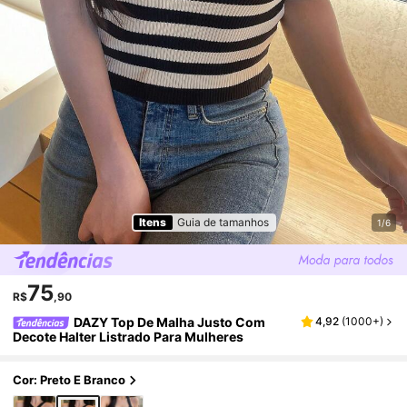
Itens
Guia de tamanhos
1/6
75
R$
,90
DAZY Top De Malha Justo Com
4,92
(
1000+
)
Decote Halter Listrado Para Mulheres
Cor: Preto E Branco