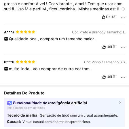
grosso
e
confort
á
vel
!
Cor
vibrante
,
amei
!
Tem
que
usar
com
suti
ã.
Uso
M
e
pedi
M
,
ficou
certinha
.
Minhas
medidas
est
ã
o
corretas
.
Útil
(3)
A***a
Cor: Preto e Branco / Tamanho: L
Qualidade
boa
,
comprem
um
tamanho
maior
.
Útil
(1)
k***8
Cor: Vinho / Tamanho: XS
muito
linda
,
vou
comprar
de
outra
cor
tbm
.
Útil
(1)
Detalhes Do Produto
Funcionalidade de inteligência artificial
Texto baseado em detalhes
Tecido de malha:
Sensação de tricô com um visual aconchegante.
Casual:
Visual casual com charme despretensioso.
6.6M Seguidores
4,91