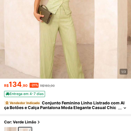
1/3
134
-21%
R$
,90
R$169,90
Entrega em 4-7 dias
Conjunto Feminino Linho Listrado com Al
Vendedor Indicado
ça Botões e Calça Pantalona Moda Elegante Casual Chic
Confortável Sofisticada Versártil Verão
Cor: Verde Limão