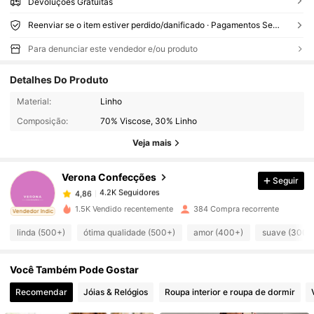
Devoluções Gratuitas
Reenviar se o item estiver perdido/danificado · Pagamentos Seguros · Proteção de privacidade
Para denunciar este vendedor e/ou produto
Detalhes Do Produto
4.2K Seguidores
4,86
Material:
Linho
Composição:
70% Viscose, 30% Linho
4.2K Seguidores
4,86
Veja mais
Verona Confecções
Seguir
4.2K Seguidores
4,86
j***i
pago
1 dia atrás
1.5K Vendido recentemente
384 Compra recorrente
ado
Vendedor Indicado
4.2K Seguidores
4,86
linda (500+)
ótima qualidade (500+)
amor (400+)
suave (300+
Você Também Pode Gostar
4.2K Seguidores
4,86
Recomendar
Jóias & Relógios
Roupa interior e roupa de dormir
4.2K Seguidores
4,86