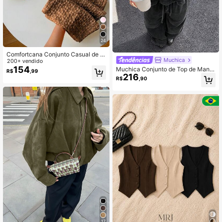
24
Comfortcana Conjunto Casual de 2
Muchica
Peças Listrado Tecido Feminino, Pri
200+ vendido
mavera/Verão
154
Muchica Conjunto de Top de Mang
R$
,99
216
a Longa com Decote em V Desgast
R$
,90
ado e Lavado & Calça
17