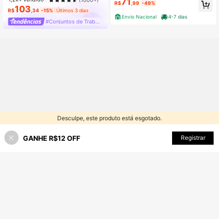
71
R$
,99
-49%
103
#4 Mais Vendido
em Sexy Mulheres Coordenadas
R$
,34
-15%
Últimos 3 dias
Quase esgotado!
Envio Nacional
4-7 dias
#Conjuntos de Trabalho
Desculpe, este produto está esgotado.
GANHE R$12 OFF
SEMELHANTE
Registrar