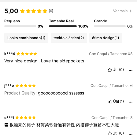
5,00
(6)
Ver mais
Pequeno
Tamanho Real
Grande
0%
100%
0%
Looks combinando
(1)
tecido elástico
(2)
ótimo design
(1)
k***4
Cor: Caqui / Tamanho: XS
Very
nice
design
.
Love
the
sidepockets
.
Útil
(0)
j***o
Cor: Caqui / Tamanho: M
Product Quality:
gooooooooood
sssssss
Útil
(1)
c***i
Cor: Caqui / Tamanho: S
很漂亮的裙子
材質柔軟舒適有彈性
內搭褲子寬鬆不勒大腿
Útil
(0)