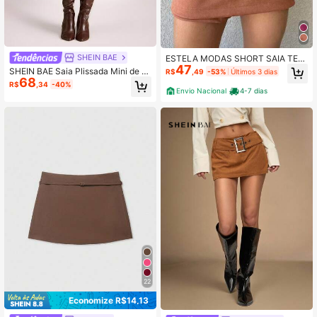
SHEIN BAE
ESTELA MODAS SHORT SAIA TECI
47
DO SUEDE FEMINIA Assimétrico Zí
SHEIN BAE Saia Plissada Mini de C
R$
,49
-53%
Últimos 3 dias
per Casa Praia
68
ouro PU Feminina
R$
,34
-40%
Envio Nacional
4-7 dias
22
Economize R$14,13