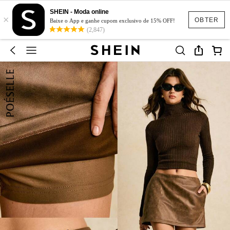
SHEIN - Moda online
×
OBTER
Baixe o App e ganhe cupom exclusivo de 15% OFF!
(2,847)