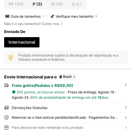
Estilo de Luxo Discreto, Saia-Shorts Mini Feminin
PP
(XS)
P
(S)
M
(M)
G
(L)
a Cor Sólida Casual, Saia-Shorts Feminina Brilha
nte para Ano Novo
Guia de tamanhos
Verifique meu tamanho
Não é o seu tamanho? Conte-nos
Enviado De
Internacional
Produto Internacional sujeito à declaração de importação e a
tributos estaduais e federais.
Envio Internacional para o
Brazil
Frete grátis(Pedidos ≥ R$69,00)
200 pontos, se houver atraso
Prazo de entrega:
Agosto 16 -
Agosto 24,
60% de probabilidade de entrega em até
12
dias
Devoluções Gratuitas
Reenviar se o item estiver perdido/danificado · Pagamentos Seguros · Proteção de privacidade
Para denunciar este vendedor e/ou produto