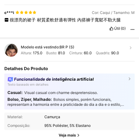
c***i
Cor: Caqui / Tamanho: M
很漂亮的裙子
材質柔軟舒適有彈性
內搭褲子寬鬆不勒大腿
Útil
(0)
Modelo está vestindo:
BR P (S)
Altura:
175.0
Busto:
81.0
Cintura:
60.0
Quadris:
90.0
Detalhes Do Produto
Funcionalidade de inteligência artificial
Texto baseado em detalhes
Casual:
Visual casual com charme despretensioso.
Bolso, Zíper, Malhado:
Bolsos simples, porém funcionais,
representam a harmonia entre a praticidade do dia a dia e o estilo,
trazendo mais funcionalidade e sofisticação à sua moda.
1.5M Seguidores
4,86
Material:
Camurça
Composição:
95% Poliéster, 5% Elastano
1.5M Seguidores
4,86
Veja mais