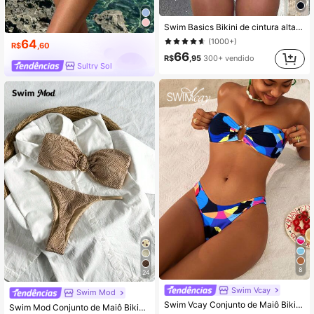
Swim Basics Bikini de cintura alta sólido para a praia de verão
(1000+)
64
R$
,60
66
R$
,95
300+ vendido
Sultry Sol
8
24
Swim Vcay
Swim Mod
Swim Vcay Conjunto de Maiô Bikini Sexy com Estampa Geométrica Bandeau para Praia de Verão Feminino
Swim Mod Conjunto de Maiô Bikini Sexy com Decor Metálico, Tecido Jacquard de Cor Sólida, Tomara que Caia, Roupas de Praia de Verão para Mulheres