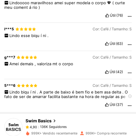
Lindooooo
maravilhoso
amei
super
modela
o
corpo
💖
(
curte
meu
coment
á
rio
)
Útil
(76)
l***5
Cor: Café / Tamanho: S
Lindo
esse
biqu
í
ni
.
Útil
(63)
g***7
Cor: Café / Tamanho: S
Amei
demais
,
valoriza
mt
o
corpo
Útil
(42)
136K Seguidores
4,90
5***6
Cor: Café / Tamanho: S
Lindo
biqu
í
ni
.
A
parte
de
baixo
é
bem
fio
e
bem
asa
delta
.
O
fato
de
ser
de
amarrar
facilita
bastante
na
hora
de
regular
as
pe
ç
as
.
Valeu
a
pena
!
136K Seguidores
4,90
Útil
(37)
Swim Basics
136K Seguidores
4,90
o***3
pago
1 dia atrás
999K+ Vendido recentemente
999K+ Compra recorrente