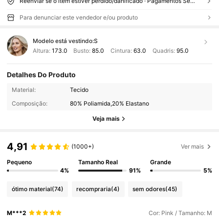
Reenviar se o item estiver perdido/danificado · Pagamentos Seguros · Proteção de privacidade
Para denunciar este vendedor e/ou produto
Modelo está vestindo:
S
Altura:
173.0
Busto:
85.0
Cintura:
63.0
Quadris:
95.0
Detalhes Do Produto
Material:
Tecido
Composição:
80% Poliamida,20% Elastano
Veja mais
4,91
(1000+)
Ver mais
Pequeno
Tamanho Real
Grande
4%
91%
5%
ótimo material
(74)
recompraria
(4)
sem odores
(45)
M***2
Cor: Pink / Tamanho: M