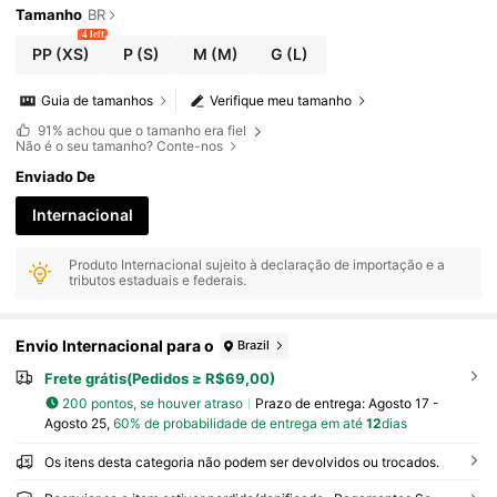
Tamanho
BR
4 left
PP
(XS)
P
(S)
M
(M)
G
(L)
Guia de tamanhos
Verifique meu tamanho
91%
achou que o tamanho era fiel
Não é o seu tamanho? Conte-nos
Enviado De
Internacional
Produto Internacional sujeito à declaração de importação e a
tributos estaduais e federais.
Envio Internacional para o
Brazil
Frete grátis(Pedidos ≥ R$69,00)
200 pontos, se houver atraso
Prazo de entrega:
Agosto 17 -
Agosto 25,
60% de probabilidade de entrega em até
12
dias
Os itens desta categoria não podem ser devolvidos ou trocados.