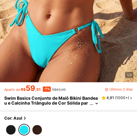
1/3
59
-7%
Últimos 2 dias
R$
,51
R$63,99
Apartir de
Swim Basics Conjunto de Maiô Bikini Bandea
4,91
(
1000+
)
u e Calcinha Triângulo de Cor Sólida par
a Praia Feminino
Cor: Azul