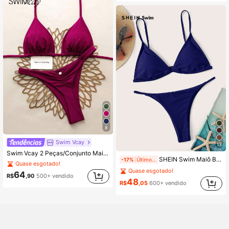
8
Swim Vcay
13
Swim Vcay 2 Peças/Conjunto Maiô Bikini com Top Triangular e Alça Halter para Férias na Praia, Primavera/Verão
SHEIN Swim Maiô Bikini de duas peças com cintura baixa em cor sólida, com copa triângulo, adequado para férias e praia no verão
-17%
Últimos 1 dias
Quase esgotado!
Quase esgotado!
64
R$
,90
500+ vendido
48
R$
,05
600+ vendido