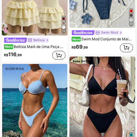
10
13
Swim Mod
Swim Mod Conjunto de Maiô de Duas Peças com Top de Maiô Bikini Sem Alças e Calcinha Triangular de Cor Sólida para Praia de Verão Feminino
Novo
Bellisia
69
Bellisia Maiô de Uma Peça Texturizado Amarelo Pálido com Decote Halter para Mulheres, Decote em V Profundo, Push-Up, Cintura Marcada, Saia Mini com Babados, Estilo Sexy Minimalista e Favorecedor, Roupa de Banho para Férias em Águas Termais
Novo
R$
,99
116
R$
,99