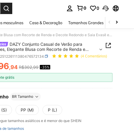
0
0
ar. Press Enter to select.
s masculinas
Casa & Decoração
Tamanhos Grandes
Joias e acessó
DAZY Conjunto Casual de Verão para Mulheres, Elegante Blusa com Recorte de Renda e Decote Redondo e Saia Evasê em Conjunto de 2 Peças, Conjunto de Loungewear e Shorts para Mulheres
DAZY Conjunto Casual de Verão para
es, Elegante Blusa com Recorte de Renda e
 Redondo e Saia Evasê em Conjunto de 2 Peças,
z251226111380476572134
(4 Comentários)
to de Loungewear e Shorts para Mulheres
96
,94
R$302,99
-35%
ICE AND AVAILABILITY
ete grátis
nho
BR Tamanho
 (S)
PP (M)
P (L)
gue tamanhos asiáticos e é menor do que SHEIN
a de tamanhos