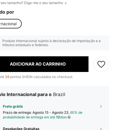
 seu tamanho? Diga-me o seu tamanho
do por
rnacional
Produto Internacional sujeito à declaração de importação e a
tributos estaduais e federais.
ADICIONAR AO CARRINHO
até
38
pontos SHEIN calculados no checkout.
io Internacional para o
Brazil
Frete grátis
Prazo de entrega:
Agosto 15 - Agosto 23,
60% de
probabilidade de entrega em até
12
dias
Devoluções Gratuitas