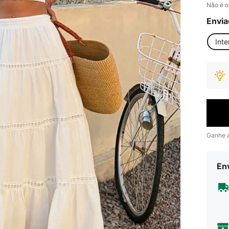
Não é o
Envia
Inte
Ganhe 
Env