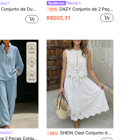
vesso
#Renda
no de Verão com Top Cropped Sem Mangas de Gola Ondulada Assimétrica e Saia Longa
DAZY Conjunto de 2 Peças Blusa de Renda Solta com Amarração na Frente e Cintura Marcada e Saia de Comprimento Médio para Férias de Verão Feminino
-12%
R$202,31
SHEIN Clasi Conjunto de Saia Bordada de Verão Feminino, Roupa de Férias Confortável e Elegante
eezaya
-35%
SHEIN Holidaya 2 Peças Conjunto de Férias Cor de Damasco, Top e Calça Pantalona, Conjunto Elegante de Estilo Campestre Feminino, Roupa de Praia para Férias de Verão