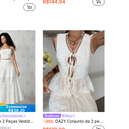
R$144,94
o
Economize
R$38,20
o Descomplicado
Dazy
Boho com Bainha com Babados Multicamadas, Adequado para Encontros, Férias, Piqueniques, Praia, Roupa Confortável
DAZY Conjunto de 2 peças com top e saia para mulheres, estilo casual de primavera e verão, com amarração frontal, recortes vazados e bordado, para uso em férias e lazer
-35%
1000+)