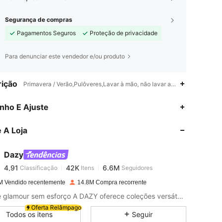
Segurança de compras
Pagamentos Seguros
Proteção de privacidade
Para denunciar este vendedor e/ou produto
ição
Primavera / Verão,Pulôveres,Lavar à mão, não lavar a seco
4,91
42K
6.6M
nho E Ajuste
 A Loja
4,91
42K
6.6M
Dazy
4,91
42K
6.6M
Classificação
Itens
Seguidores
p***8
pago
1 horas atrás
M Vendido recentemente
14.8M Compra recorrente
4,91
42K
6.6M
Estilo e glamour sem esforço A DAZY oferece coleções versáteis, acessíveis e sempre com muito estilo para que você possa construir o guarda-roupas dos sonhos. Vista e expresse a sua confiança como quiser!
Oferta Relâmpago
Todos os itens
Seguir
4,91
42K
6.6M