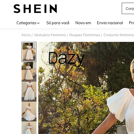
Conj
Use up 
Categorias
Só para você
Novo em
Envio nacional
Pr
Início
Vestuário Feminino
Roupas Femininas
Conjunto feminino
/
/
/