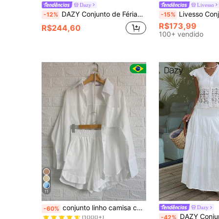
Dazy
Livesso
DAZY Conjunto de Férias Feminino Primavera Verão Novo 2 Peças com Top Sem Mangas Bordado Vazado em Renda & Calça Palazzo
Livesso Conjunto de Duas Peças com Top Pulôver Branca Curta e Saia Evasê, Estilo Primavera/Verão, Di
-12%
-15%
R$173,99
R$244,60
100+ vendido
11
Quase esgotado!
conjunto linho camisa com short
Dazy
-60%
(1000+)
DAZY Conjunto de 2 peças com Camisa de Renda Branca e Saia Longa 
-42%