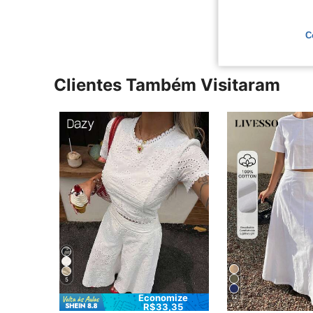
C
Clientes Também Visitaram
5
Economize
12
R$33,35