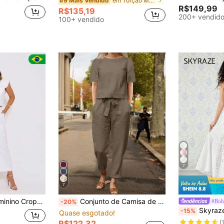
em Torção Mulheres Coordenadas
#9 Mais Vendido
R$149,99
R$135,19
200+ vendid
100+ vendido
7
7
iataria Marrant Claire de Lune Mode
Conjunto de Camisa de Manga Curta com Gola Redonda e Calça Casual de Verão para Mulheres, Adequado para Férias Casuais e Uso Diário, Material de Linho Marrom Elegante
#Boh
-20%
Skyraze 2 Peças Vestido Longo Branco Bordado, Estilo 
-15%
Quase esgotado!
R$122,32
(