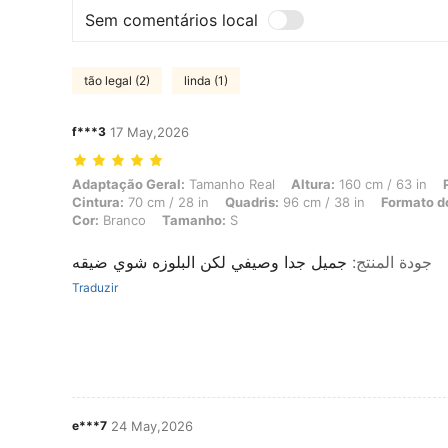
Sem comentários local
tão legal (2)
linda (1)
f***3
17 May,2026
Adaptação Geral: Tamanho Real, Altura: 160 cm / 63 in, Peso: 53 kg /
Adaptação Geral:
Tamanho Real
Altura:
160 cm / 63 in
Cintura:
70 cm / 28 in
Quadris:
96 cm / 38 in
Formato d
Cor:
Branco
Tamanho:
S
جميل جدا وصيفي لكن البلوزه شوي ضيقه
:
جودة المنتج
Traduzir
e***7
24 May,2026