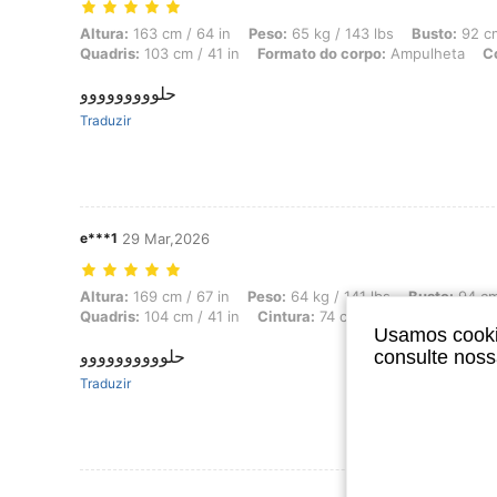
Altura: 163 cm / 64 in, Peso: 65 kg / 143 lbs, Busto: 92 cm / 36 in, 
Altura:
163 cm / 64 in
Peso:
65 kg / 143 lbs
Busto:
92 cm
Quadris:
103 cm / 41 in
Formato do corpo:
Ampulheta
C
حلووووووووو
Traduzir
e***1
29 Mar,2026
Altura: 169 cm / 67 in, Peso: 64 kg / 141 lbs, Busto: 94 cm / 37 in, 
Altura:
169 cm / 67 in
Peso:
64 kg / 141 lbs
Busto:
94 cm
Quadris:
104 cm / 41 in
Cintura:
74 cm / 29 in
Cor:
Bran
Usamos cookie
حلوووووووووو
consulte nos
Traduzir
Ver Mais Ava