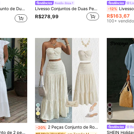
#estilo ibiza
Li
a dos Namorados, Casamento, Casual, Férias, Praia, Elegante, Roupa Feminina para Trabalho
Livesso Conjuntos de Duas Peças para Uso Diário Conjuntos de Lounge para Mulheres Conjuntos Curtos para Mulheres Roupas Finas
Livesso Conjunto de Duas Peças Femini
-12%
R$163,67
R$278,99
100+ vendido
4
9
2 Peças Conjunto de Roupa Feminina, Top Cropped Franzido Sem Alças Combinado com Saia Longa de Cintura Alta, Adequado para Férias e Uso Diário (YY1229) Elegante de Verão, Boho Chic
Br
-20%
Estilo Casual de Primavera e Verão para Férias, para Mulheres