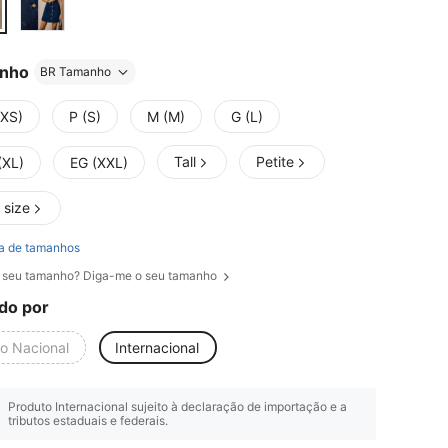
nho
BR Tamanho
(XS)
P (S)
M (M)
G (L)
Tall
Petite
(XL)
EG (XXL)
 size
a de tamanhos
 seu tamanho? Diga-me o seu tamanho
do por
io Nacional
Internacional
Produto Internacional sujeito à declaração de importação e a
tributos estaduais e federais.