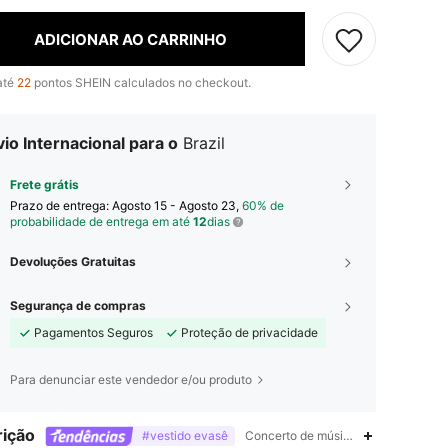
ADICIONAR AO CARRINHO
até
22
pontos SHEIN calculados no checkout.
io Internacional para o
Brazil
Frete grátis
Prazo de entrega:
Agosto 15 - Agosto 23,
60% de
probabilidade de entrega em até
12
dias
Devoluções Gratuitas
Segurança de compras
Pagamentos Seguros
Proteção de privacidade
Para denunciar este vendedor e/ou produto
ição
#vestido evasê
Concerto de música country,Bodycon