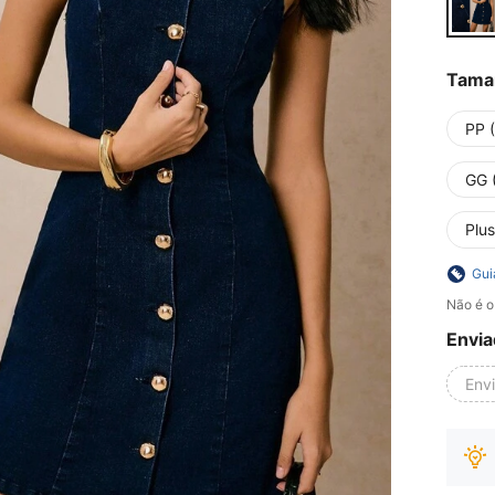
Tama
PP 
GG 
Plus
Gui
Não é o
Envia
Env