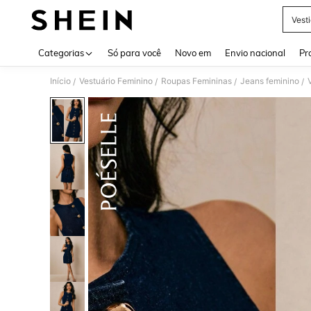
Vest
Use up 
Categorias
Só para você
Novo em
Envio nacional
Pr
Início
Vestuário Feminino
Roupas Femininas
Jeans feminino
/
/
/
/