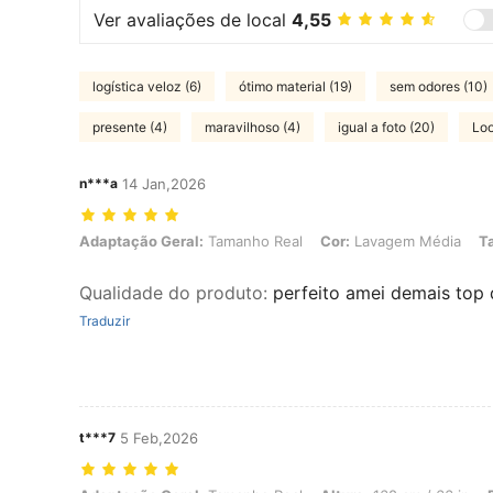
Ver avaliações de local
4,55
logística veloz (6)
ótimo material (19)
sem odores (10)
presente (4)
maravilhoso (4)
igual a foto (20)
Loo
n***a
14 Jan,2026
Adaptação Geral: Tamanho Real, Cor: Lavagem Média, Tamanho: L
Adaptação Geral:
Tamanho Real
Cor:
Lavagem Média
T
Qualidade do produto
:
perfeito amei demais top
Traduzir
t***7
5 Feb,2026