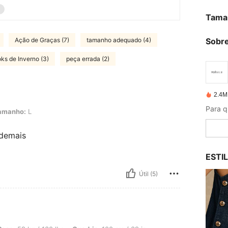
Tama
Ação de Graças (7)
tamanho adequado (4)
Sobre
ks de Inverno (3)
peça errada (2)
2.4M
amanho:
L
 demais
ESTI
Útil (5)