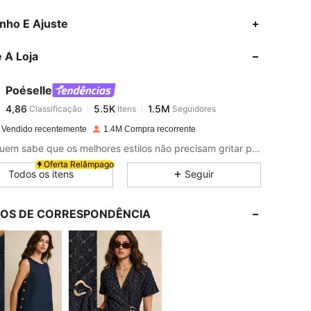
4,86
5.5K
1.5M
nho E Ajuste
 A Loja
4,86
5.5K
1.5M
Poéselle
4,86
5.5K
1.5M
Classificação
Itens
Seguidores
t***s
pago
1 dia atrás
 Vendido recentemente
1.4M Compra recorrente
4,86
5.5K
1.5M
Para quem sabe que os melhores estilos não precisam gritar para serem ouvidos.
Oferta Relâmpago
Todos os itens
Seguir
4,86
5.5K
1.5M
LOS DE CORRESPONDÊNCIA
4,86
5.5K
1.5M
4,86
5.5K
1.5M
4,86
5.5K
1.5M