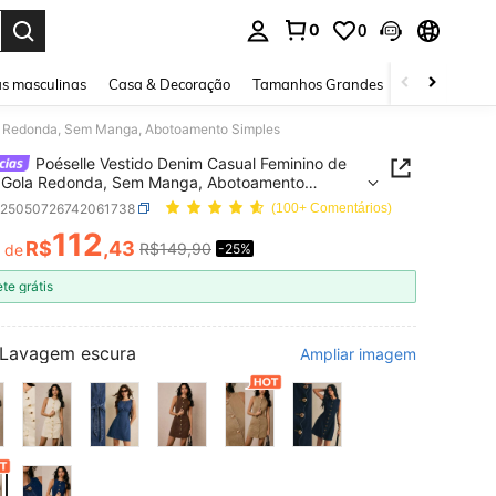
0
0
ar. Press Enter to select.
s masculinas
Casa & Decoração
Tamanhos Grandes
Joias e acessó
la Redonda, Sem Manga, Abotoamento Simples
Poéselle Vestido Denim Casual Feminino de
, Gola Redonda, Sem Manga, Abotoamento
s
z25050726742061738
(100+ Comentários)
112
R$
,43
R$149,90
r de
-25%
ICE AND AVAILABILITY
ete grátis
Lavagem escura
Ampliar imagem