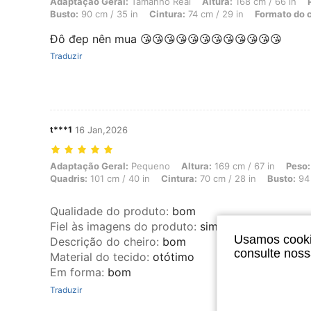
Adaptação Geral: Tamanho Real, Altura: 168 cm / 66 in, Peso: 59 kg /
Adaptação Geral:
Tamanho Real
Altura:
168 cm / 66 in
Busto:
90 cm / 35 in
Cintura:
74 cm / 29 in
Formato do 
Đô đep nên mua 😘😘😘😘😘😘😘😘😘😘😘😘
Traduzir
t***1
16 Jan,2026
Adaptação Geral: Pequeno, Altura: 169 cm / 67 in, Peso: 62 kg / 137 
Adaptação Geral:
Pequeno
Altura:
169 cm / 67 in
Peso:
Quadris:
101 cm / 40 in
Cintura:
70 cm / 28 in
Busto:
94 
Qualidade do produto
:
bom
Fiel às imagens do produto
:
sim
Usamos cookie
Descrição do cheiro
:
bom
consulte nos
Material do tecido
:
otótimo
Em forma
:
bom
Traduzir