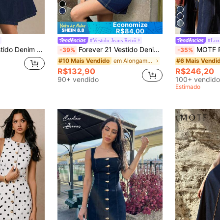
Economize
R$84,00
#Vestido Jeans Retrô
#Lux
nino com Botões na Frente e Decote Halter
Forever 21 Vestido Denim Casual Feminino, Minimalista e Fashion para Uso Diário
MOTF PREMIUM V
-39%
-35%
em Alongamento médio Vestidos Femininos Jeans
#10 Mais Vendido
#6 Mais Vendi
R$132,90
R$246,20
90+ vendido
100+ vendido
Estimado