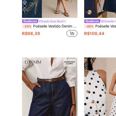
5
#Vestido Jeans Retrô
Poéselle
Poéselle Vestido Denim Casual com Estampa Floral para Encontros e Festas Feminino
Poéselle Vestido Denim Casual de Verão Femi
-20%
-45%
R$98,39
R$109,44