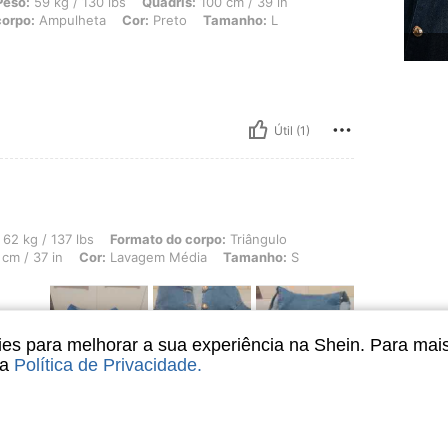
 130 lbs, Quadris: 100 cm / 39 in, Busto: 90 cm / 35 in, Cintura: 74 cm / 29 in, 
Peso:
59 kg / 130 lbs
Quadris:
100 cm / 39 in
corpo:
Ampulheta
Cor:
Preto
Tamanho:
L
Útil (1)
lbs, Formato do corpo: Triângulo, Quadris: 101 cm / 40 in, Cintura: 70 cm / 28 i
62 kg / 137 lbs
Formato do corpo:
Triângulo
cm / 37 in
Cor:
Lavagem Média
Tamanho:
S
s para melhorar a sua experiência na Shein. Para mai
sa
Política de Privacidade
.