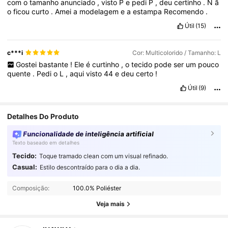
com
o
tamanho
anunciado
,
visto
P
e
pedi
P
,
deu
certinho
.
N
ã
o
ficou
curto
.
Amei
a
modelagem
e
a
estampa
Recomendo
.
Útil
(15)
c***i
Cor: Multicolorido / Tamanho: L
Gostei
bastante
!
Ele
é
curtinho
,
o
tecido
pode
ser
um
pouco
quente
.
Pedi
o
L
,
aqui
visto
44
e
deu
certo
!
Útil
(9)
Detalhes Do Produto
Funcionalidade de inteligência artificial
Texto baseado em detalhes
Tecido:
Toque tramado clean com um visual refinado.
1.1M Seguidores
4,87
Casual:
Estilo descontraído para o dia a dia.
Composição:
100.0% Poliéster
1.1M Seguidores
4,87
Veja mais