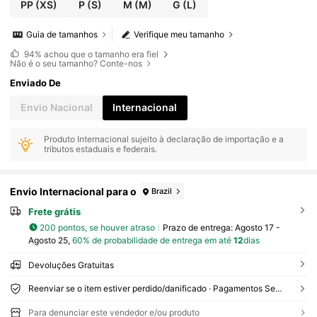
PP
(XS)
P
(S)
M
(M)
G
(L)
Guia de tamanhos
Verifique meu tamanho
94%
achou que o tamanho era fiel
Não é o seu tamanho? Conte-nos
Enviado De
Envio Nacional
Internacional
Produto Internacional sujeito à declaração de importação e a
tributos estaduais e federais.
Envio Internacional para o
Brazil
Frete grátis
200 pontos, se houver atraso
Prazo de entrega:
Agosto 17 -
Agosto 25,
60% de probabilidade de entrega em até
12
dias
Devoluções Gratuitas
Reenviar se o item estiver perdido/danificado · Pagamentos Seguros · Proteção de privacidade
Para denunciar este vendedor e/ou produto