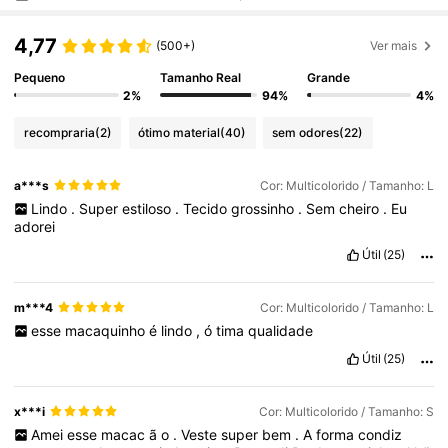
4,77
(500+)
Ver mais
Pequeno
Tamanho Real
Grande
2%
94%
4%
recompraria
(2)
ótimo material
(40)
sem odores
(22)
a***s
Cor: Multicolorido / Tamanho: L
Lindo
.
Super
estiloso
.
Tecido
grossinho
.
Sem
cheiro
.
Eu
adorei
Útil
(25)
m***4
Cor: Multicolorido / Tamanho: L
esse
macaquinho
é
lindo
,
ó
tima
qualidade
Útil
(25)
x***i
Cor: Multicolorido / Tamanho: S
Amei
esse
macac
ã
o
.
Veste
super
bem
.
A
forma
condiz