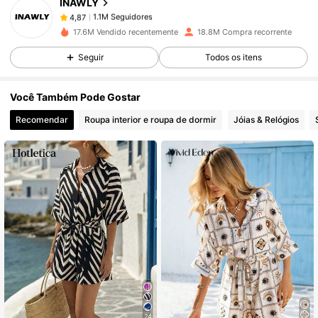
INAWLY
1.1M Seguidores
4,87
g***a
pago
1 dia atrás
17.6M Vendido recentemente
18.8M Compra recorrente
1.1M Seguidores
4,87
Seguir
Todos os itens
Você Também Pode Gostar
1.1M Seguidores
4,87
Recomendar
Roupa interior e roupa de dormir
Jóias & Relógios
1.1M Seguidores
4,87
1.1M Seguidores
4,87
1.1M Seguidores
4,87
1.1M Seguidores
4,87
24