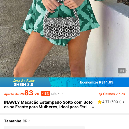
1/4
Economize R$14,69
83
-15%
Últimos 2 dias
R$
,26
R$97,95
Apartir de
INAWLY Macacão Estampado Solto com Botõ
4,77
(
500+
)
es na Frente para Mulheres, Ideal para Féri
as de Verão
Tamanho
BR