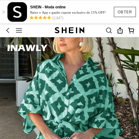
SHEIN - Moda online
×
OBTER
Baixe o App e ganhe cupom exclusivo de 15% OFF!
(2,847)