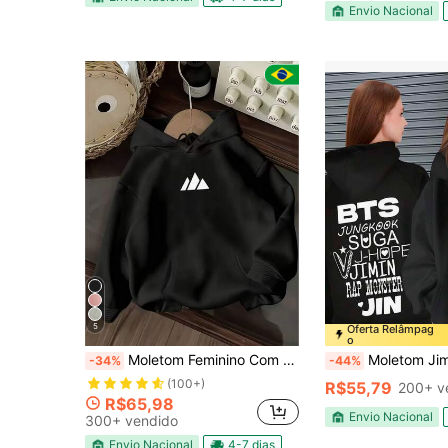
Envio Nacional
5
Oferta Relâmpag
o
Moletom Feminino Com Capuz e Bolso Canguru Casual Manga Longa Flanelado Algodão Quentinho Ideal Para Inverno
Moletom Jimin Jungkook Nomes Membros K-Pop Tumbl
-34%
-44%
(100+)
R$55,79
200+ v
R$65,98
Envio Nacional
300+ vendido
Envio Nacional
4-7 dias