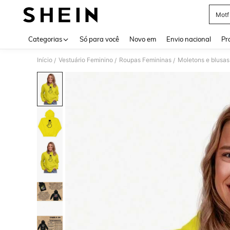
Motf
Use up 
Categorias
Só para você
Novo em
Envio nacional
Pr
Início
Vestuário Feminino
Roupas Femininas
Moletons e blusas
/
/
/