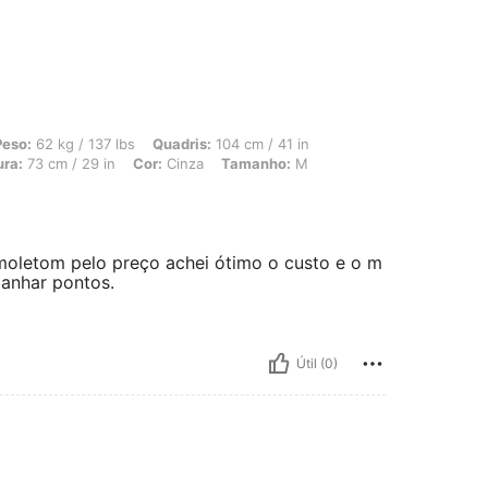
/ 137 lbs, Quadris: 104 cm / 41 in, Formato do corpo: Ampulheta, Busto: 94 cm / 3
Peso:
62 kg / 137 lbs
Quadris:
104 cm / 41 in
ura:
73 cm / 29 in
Cor:
Cinza
Tamanho:
M
moletom pelo preço achei ótimo o custo e o m
 ganhar pontos.
Útil (0)