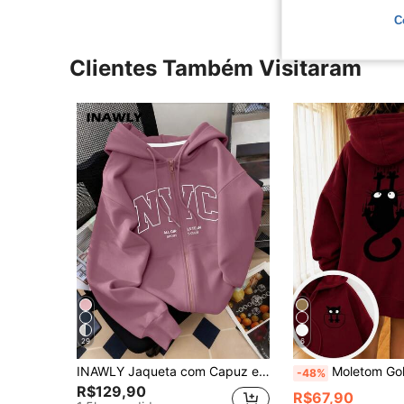
C
Clientes Também Visitaram
29
6
INAWLY Jaqueta com Capuz e Zíper para Mulheres, Gráfico de Letras, Casaco Casual para Professoras, Volta às Aulas, Formatura, Uso Diário, Jaqueta de Inverno, Elegante e Versátil, Moletom Feminino de Manga Longa com Capuz
Moletom Gola Canguru com Capuz Casaco para inverno Estampado Modelo: Gat
-48%
R$129,90
R$67,90