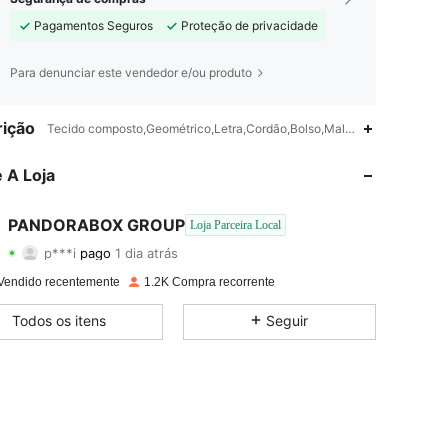
Pagamentos Seguros
Proteção de privacidade
Para denunciar este vendedor e/ou produto
ição
Tecido composto,Geométrico,Letra,Cordão,Bolso,Malhado
 A Loja
PANDORABOX GROUP
Loja Parceira Local
4,81
1.7K
2.3K
p***i
pago
1 dia atrás
Vendido recentemente
1.2K Compra recorrente
4,81
1.7K
2.3K
Todos os itens
Seguir
4,81
1.7K
2.3K
4,81
1.7K
2.3K