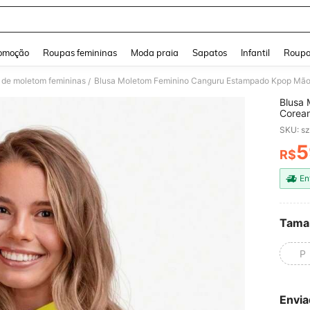
and down arrow keys to navigate search Buscas recentes and Pesquisar e Encontr
omoção
Roupas femininas
Moda praia
Sapatos
Infantil
Roupa
 de moletom femininas
/
Blusa
Corea
Divers
SKU: s
5
R$
PR
En
Tama
P
Envia