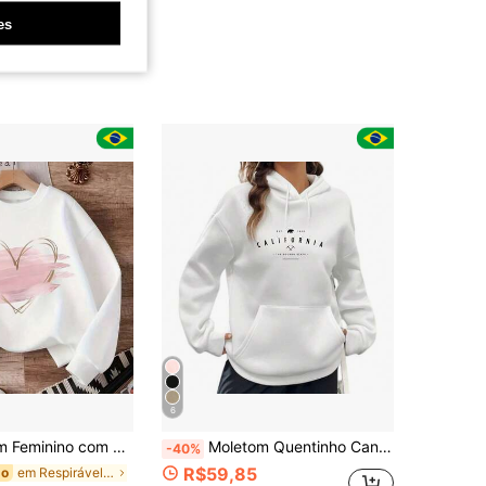
es
6
 Coração Blusa de Frio Estilo Gola Redonda Perfeito para seu Inverno
Moletom Quentinho Canguru Blusa De Frio Outono Inverno Estampado California Golden State Moda Gringa
-40%
R$59,85
em Respirável Moletons e blusas de moletom feminin
do