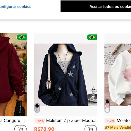
onfigurar cookies
Aceitar todos os cooki
o Escalando - Moderno Especial Street Casual Blusa de Frio Unissex
Moletom Zip Ziper Moda Estrelas Star Flanelado Com Bolsos Aberto Estilo Minimalista
Moletom Feminino com Estampa de
-12%
-67%
#7 Mais Vendi
R$78,90