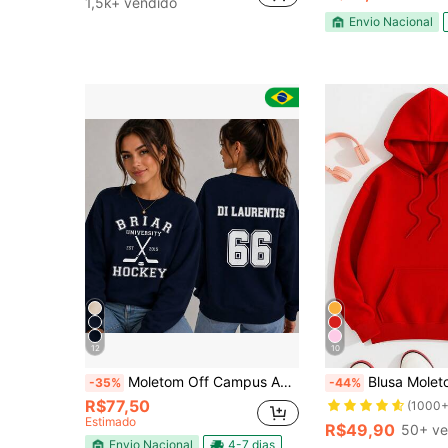
1,5k+ vendido
Envio Nacional
12
10
Moletom Off Campus Amores Improváveis Várias Estampas Gola Careca Sem Capuz Azul Marinho Bege Graham Di Laurentis Logan
Blusa Moletom Feminino e Masculino Canguru Liso Vári
-35%
-44%
R$77,50
(1000+
Estimado
R$49,90
50+ ve
Envio Nacional
4-7 dias