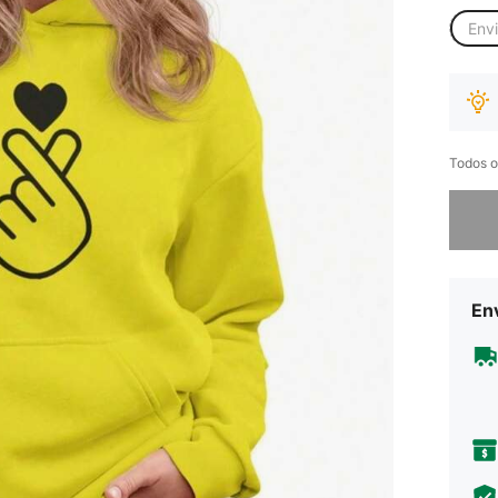
Env
Todos o
Desculp
Env