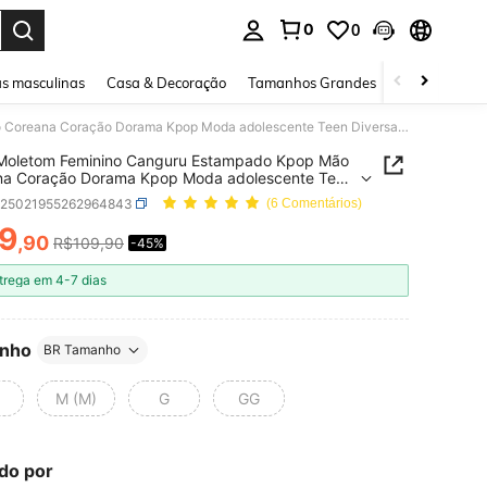
0
0
ar. Press Enter to select.
s masculinas
Casa & Decoração
Tamanhos Grandes
Joias e acessó
Blusa Moletom Feminino Canguru Estampado Kpop Mão Coreana Coração Dorama Kpop Moda adolescente Teen Diversas cores
 Moletom Feminino Canguru Estampado Kpop Mão
na Coração Dorama Kpop Moda adolescente Teen
as cores
z25021955262964843
(6 Comentários)
9
,90
R$109,90
-45%
ICE AND AVAILABILITY
trega em 4-7 dias
nho
BR Tamanho
M (M)
G
GG
do por