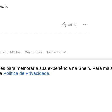
ido.
Útil (0)
lbs, Cor: Fúcsia, Tamanho: M
 kg / 143 lbs
Cor:
Fúcsia
Tamanho:
M
co largo,mas gostei muito,quentinho e cumpri
s para melhorar a sua experiência na Shein. Para mai
sa
Política de Privacidade
.
Útil (1)
liações