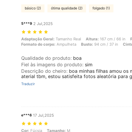
básico (2)
ótima qualidade (2)
folgado (1)
5***9
2 Jul,2025
Adaptação Geral: Tamanho Real, Altura: 167 cm / 66 in, Peso: 62 kg 
Adaptação Geral:
Tamanho Real
Altura:
167 cm / 66 in
Formato do corpo:
Ampulheta
Busto:
94 cm / 37 in
Cint
Qualidade do produto
:
boa
Fiel às imagens do produto
:
sim
Descrição do cheiro
:
boa minhas filhas amou os 
aterial tbm, estou satisfeita fotos aleatória para
Traduzir
e***6
17 Jul,2025
Cor: Fúcsia, Tamanho: M
Cor:
Fúcsia
Tamanho:
M