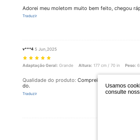
Adorei meu moletom muito bem feito, chegou ráp
Traduzir
v***4
5 Jun,2025
Adaptação Geral: Grande, Altura: 177 cm / 70 in, Peso: 65 kg / 143 
Adaptação Geral:
Grande
Altura:
177 cm / 70 in
Peso:
65
Qualidade do produto
:
Comprei M e ficou um pou
Usamos cookie
do.
consulte nos
Traduzir
Ver Mais Ava