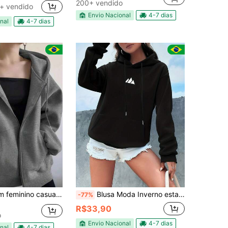
200+ vendido
+ vendido
Envio Nacional
4-7 dias
nal
4-7 dias
minino casual com zíper
Blusa Moda Inverno estampada Moletom Canguru Macio 100% algodão Macio Confortável Ultima Moda
-77%
R$33,90
o
Envio Nacional
4-7 dias
nal
4-7 dias