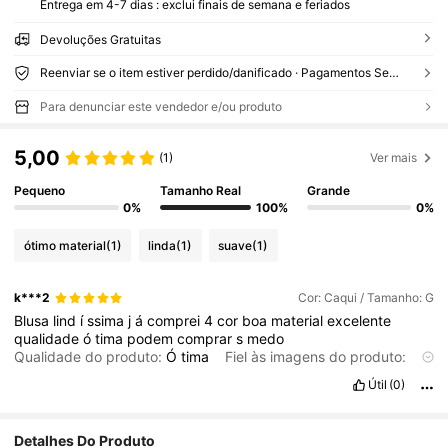
Entrega em 4-7 dias : exclui finais de semana e feriados
Devoluções Gratuitas
Reenviar se o item estiver perdido/danificado · Pagamentos Seguros · Proteção de privacidade
Para denunciar este vendedor e/ou produto
5,00
(1)
Ver mais
Pequeno
Tamanho Real
Grande
0%
100%
0%
ótimo material
(1)
linda
(1)
suave
(1)
k***2
Cor: Caqui / Tamanho: G
Blusa
lind
í
ssima
j
á
comprei
4
cor
boa
material
excelente
qualidade
ó
tima
podem
comprar
s
medo
Qualidade do produto:
Ó
tima
Fiel às imagens do produto:
Sim
Material do tecido:
Muito
bom
Em forma:
Sim
Útil
(0)
347 Seguidores
4,73
Detalhes Do Produto