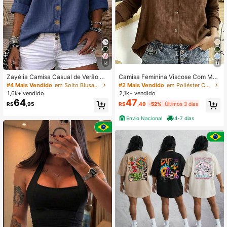
347 Seguidores
4,73
347 Seguidores
4,73
14
11
347 Seguidores
4,73
Zayélia Camisa Casual de Verão El
Camisa Feminina Viscose Com Man
egante e Simples com Tecido Liso p
gas Comprida
#4 Mais Vendido
em Solto Blusas Femininas
#2 Mais Vendido
em Poliéster Camisetas diárias
ara Mulheres, Camisa de Trabalho
1,6k+ vendido
2,1k+ vendido
64
47
R$
,95
R$
,49
-52%
Últimos 3 dias
347 Seguidores
4,73
Envio Nacional
4-7 dias