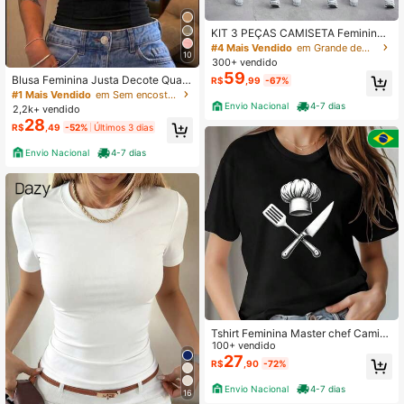
KIT 3 PEÇAS CAMISETA Feminina
Algodão Adulto Plus Size Estampad
#4 Mais Vendido
em Grande demais T-Shirts Mulher
10
o Simple Life Dreamland LAE Cavei
300+ vendido
ra Moda Alucinação
59
Blusa Feminina Justa Decote Quadr
R$
,99
-67%
ado Basica Casual Sexy
#1 Mais Vendido
em Sem encosto Regatas sem mangas frescas
Envio Nacional
4-7 dias
2,2k+ vendido
28
R$
,49
-52%
Últimos 3 dias
Envio Nacional
4-7 dias
Tshirt Feminina Master chef Camisa
Tshirt Unissex 100% Algodão Plus S
100+ vendido
ize Outono Inverno
27
R$
,90
-72%
Envio Nacional
4-7 dias
16