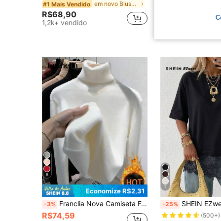
em novo Blusas Femininas
#1 Mais Vendido
R$53,20
R$68,90
600+ vendido
C
1,2k+ vendido
Envio Nacional
8
7
Economize R$2,31
Franclia Nova Camiseta Feminina de Manga Longa com Gola Redonda Versátil e Reforçada, Inverno
SHEIN EZwear Camiseta de Malha Preta de Manga Curta 
-3%
-25%
R$74,59
(500+)