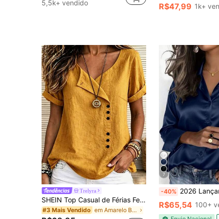
5,5k+ vendido
R$47,99
1k+ ve
7
2026 Lançamente Outono Camisa Feminina Cetim com M
Trelyra
-40%
SHEIN Top Casual de Férias Feminina com Gola Meia e Única de Botões, Top Ajustada Confortável Macia Sem Elasticidade, Adequada para Férias Casuais, Casa, Passeio, Estilo Versátil Diário, Verão, Outono e Inverno para Mulheres, Top Elegante, Top Casual
R$65,54
100+ v
em Amarelo Blusas de escritório macias
#3 Mais Vendido
Envio Nacional