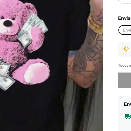
Envia
Env
Todos o
Desculp
Env