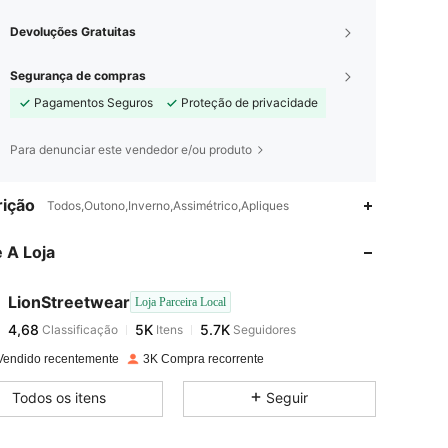
Devoluções Gratuitas
Segurança de compras
Pagamentos Seguros
Proteção de privacidade
Para denunciar este vendedor e/ou produto
4,68
5K
5.7K
ição
Todos,Outono,Inverno,Assimétrico,Apliques
 A Loja
4,68
5K
5.7K
LionStreetwear
Loja Parceira Local
4,68
5K
5.7K
Classificação
Itens
Seguidores
d***o
pago
1 dia atrás
Vendido recentemente
3K Compra recorrente
4,68
5K
5.7K
Todos os itens
Seguir
4,68
5K
5.7K