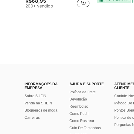
R$68,95
200+ vendido
INFORMAÇÕES DA
AJUDA E SUPORTE
ATENDIME
EMPRESA
CLIENTE
Política de Frete
Sobre SHEIN
Contate-No
Devolução
Venda na SHEIN
Método De
Reembolso
Blogueiros de moda
Pontos Bôn
Como Pedir
Carreiras
Política de
Como Rastrear
Perguntas f
Guia De Tamanhos