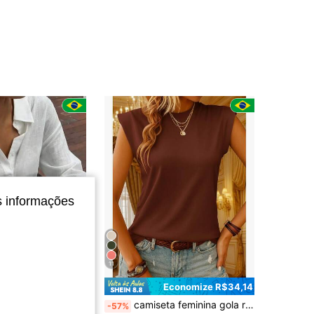
4,68
5K
5.7K
4,68
5K
5.7K
4,68
5K
5.7K
4,68
5K
5.7K
s informações
4,68
5K
5.7K
11
Economize R$34,14
em Colarinho Tops, blusas e camisetas femininas
do
nho Manga Longa Feminina
camiseta feminina gola redonda manga estruturada fashion
-57%
do!