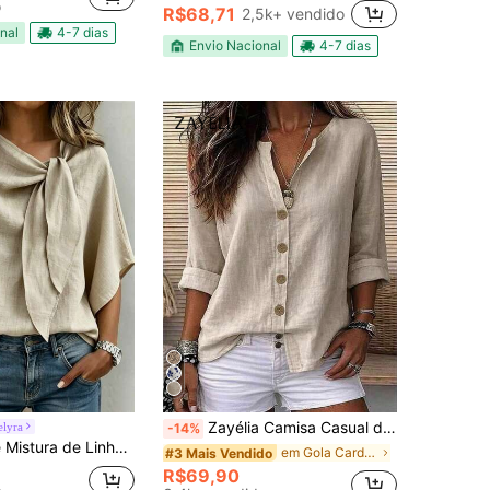
o
R$68,71
2,5k+ vendido
nal
4-7 dias
Envio Nacional
4-7 dias
Zayélia Camisa Casual de Verão Elegante e Simples, Tecido Liso, Camisa de Trabalho
elyra
-14%
SHEIN Top de Mistura de Linho com Decote em V e Manga Morcego, Top Cottagecore Campestre, Top Casual de Negócios para Deslocamento, Halloween, Festival, Praia e Uso Diário
em Gola Cardigan Tops, blusas e camisetas feminina
#3 Mais Vendido
R$69,90
o