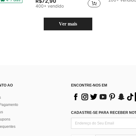
R$72,90
400+ vendido
Ver mais
NTO AO
ENCONTRE-NOS EM
s
 Pagamento
us
CADASTRE-SE PARA RECEBER NOTÍ
 cupons
requentes