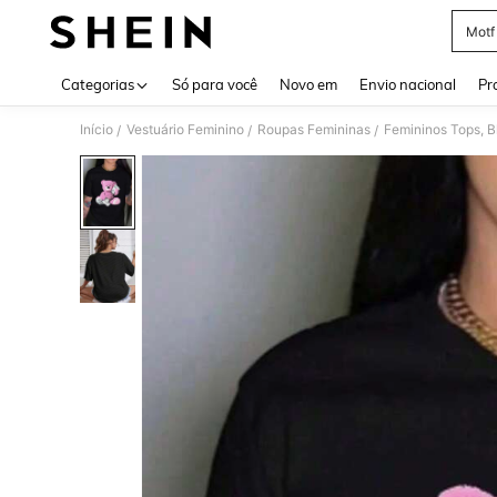
Motf
Use up 
Categorias
Só para você
Novo em
Envio nacional
Pr
Início
Vestuário Feminino
Roupas Femininas
Femininos Tops, B
/
/
/