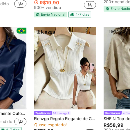
200+ vendid
R$19,90
ndido
900+ vendido
Envio Nacio
Envio Nacional
4-7 dias
angas Longa Botão Acima Camisa Roupas Femininas
Elenzga
Tr
Elenzga Regata Elegante de Gola Polo para Mulheres, Uso Diário, Professora
endido
Quase esgotado!
R$58,99
200+ vendid
4-7 dias