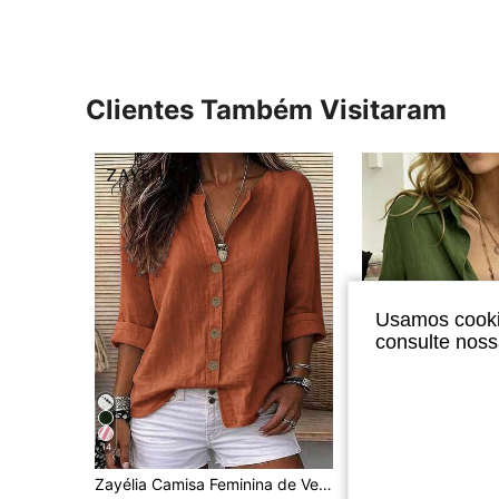
Clientes Também Visitaram
Usamos cookie
consulte nos
14
11
Zayélia Camisa Feminina de Verão Elegante e Simples, Tecido Liso, Casual, Camisa de Trabalho
Camisa Feminina Viscos
-46%