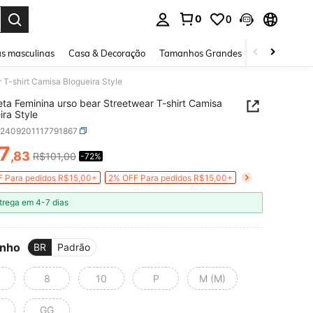
0
0
ar. Press Enter to select.
s masculinas
Casa & Decoração
Tamanhos Grandes
Joias e acessó
 T-shirt Camisa Blogueira Style
ta Feminina urso bear Streetwear T-shirt Camisa
ira Style
z2409201117791867
7
,83
R$101,00
-72%
ICE AND AVAILABILITY
 Para pedidos R$15,00+
2% OFF Para pedidos R$15,00+
trega em 4-7 dias
nho
BR
Padrão
8
10
P
M (M)
GG