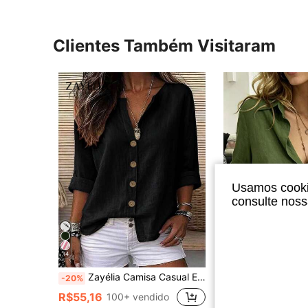
Clientes Também Visitaram
Usamos cookie
consulte nos
14
11
Zayélia Camisa Casual Elegante e Simples de Tecido Liso para Verão Feminina, Camisa de Trabalho
Camisa Feminina Viscos
-20%
-46%
(1000+
R$55,16
100+ vendido
R$53,20