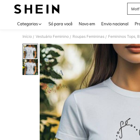
Motf
Use up 
Categorias
Só para você
Novo em
Envio nacional
Pr
Início
Vestuário Feminino
Roupas Femininas
Femininos Tops, B
/
/
/