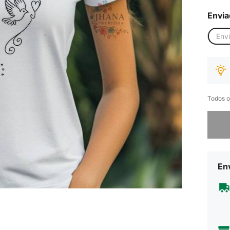
Envia
Env
Todos o
Desculp
Env