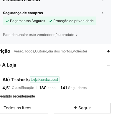
Segurança de compras
Pagamentos Seguros
Proteção de privacidade
Para denunciar este vendedor e/ou produto
4,51
180
141
ição
Verão,Todos,Outono,dia dos mortos,Poliéster
 A Loja
4,51
180
141
Alê T-shirts
Loja Parceira Local
4,51
180
141
Classificação
Itens
Seguidores
l***a
pago
1 dia atrás
Vendido recentemente
4,51
180
141
Todos os itens
Seguir
4,51
180
141