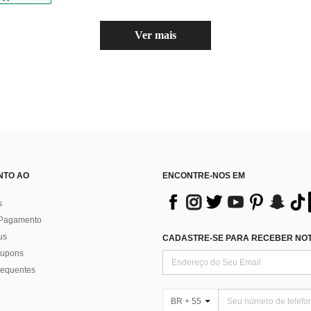
Ver mais
NTO AO
ENCONTRE-NOS EM
s
 Pagamento
us
CADASTRE-SE PARA RECEBER NOTÍ
 cupons
requentes
BR + 55