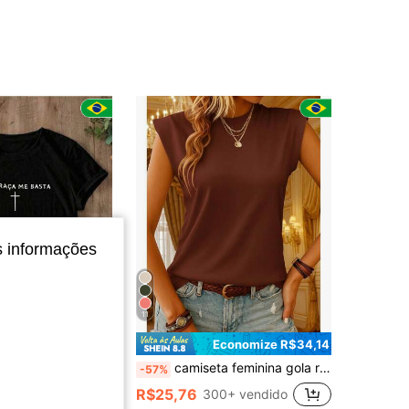
4,51
180
141
4,51
180
141
4,51
180
141
4,51
180
141
4,51
180
141
s informações
11
Economize R$34,14
 Primavera Algodão "A tua graça me basta"
camiseta feminina gola redonda manga estruturada fashion
-57%
R$25,76
0+ vendido
300+ vendido