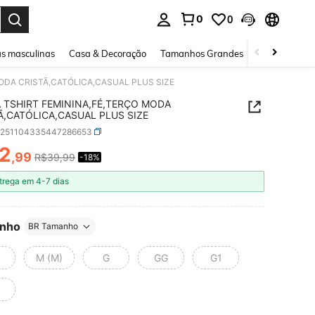
0
0
ar. Press Enter to select.
s masculinas
Casa & Decoração
Tamanhos Grandes
Joias e acessó
ODA CRISTÃ,CATÓLICA,CASUAL PLUS SIZE
 TSHIRT FEMININA,FÉ,TERÇO MODA
Ã,CATÓLICA,CASUAL PLUS SIZE
z251104335447286653
2
,99
R$39,99
-18%
ICE AND AVAILABILITY
trega em 4-7 dias
nho
BR Tamanho
M (M)
G
GG
G1