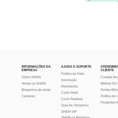
INFORMAÇÕES DA
AJUDA E SUPORTE
ATENDIME
EMPRESA
CLIENTE
Política de Frete
Sobre SHEIN
Contate-No
Devolução
Venda na SHEIN
Método De
Reembolso
Blogueiros de moda
Pontos Bôn
Como Pedir
Carreiras
Política de
Como Rastrear
Perguntas f
Guia De Tamanhos
SHEIN VIP
SHEIN na Remessa