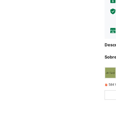
Descr
Sobre
584 