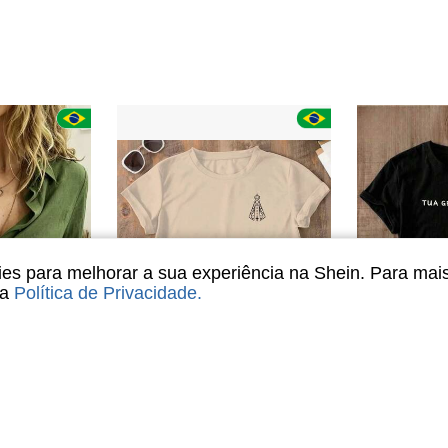
s para melhorar a sua experiência na Shein. Para mai
sa
Política de Privacidade
.
4
5
e Com Mangas Comprida
Camiseta Tradicional Jesus Maria Mãe Aparecida Religiosa Cristã Igreja Fé 100% Algodão
Camiseta Feminina
-25%
-88%
R$33,60
)
R$12,90
20
100+ vendido