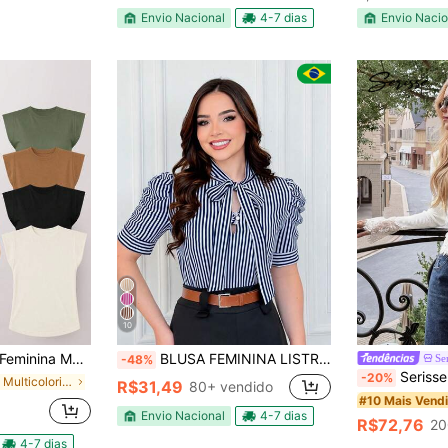
)
(
Envio Nacional
4-7 dias
Envio Nacio
10
oderna Casual 100% Algodão - F00
BLUSA FEMININA LISTRADA COM LAÇO E BOTÃO MODA FEMININA
Se
-48%
Serisse Camiseta Feminina E
-20%
em Multicolorido T-Shirts Mulher
R$31,49
80+ vendido
#10 Mais Vend
Envio Nacional
4-7 dias
R$72,76
20
4-7 dias