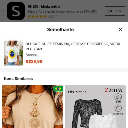
SHEIN - Moda online
×
OBTER
Baixe o App e ganhe cupom exclusivo de 15% OFF!
(2,847)
Semelhante
BLUSA T-SHIRT FEMININA, ORDEM E PROGRESSO, MODA
PLUS SIZE
Branco
R$29,99
Itens Similares