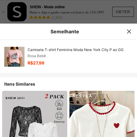
SHEIN - Moda online
×
OBTER
Baixe o App e ganhe cupom exclusivo de 15% OFF!
(2,847)
Semelhante
Camiseta T-shirt Feminina Moda New York City P ao GG
Rosa Bebê
R$27,99
Itens Similares