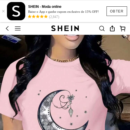
SHEIN - Moda online
×
OBTER
Baixe o App e ganhe cupom exclusivo de 15% OFF!
(2,847)