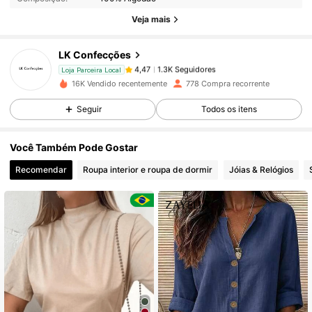
Veja mais
1.3K Seguidores
4,47
LK Confecções
1.3K Seguidores
4,47
Loja Parceira Local
16K Vendido recentemente
778 Compra recorrente
Seguir
Todos os itens
1.3K Seguidores
4,47
Você Também Pode Gostar
1.3K Seguidores
4,47
Recomendar
Roupa interior e roupa de dormir
Jóias & Relógios
1.3K Seguidores
4,47
1.3K Seguidores
4,47
1.3K Seguidores
4,47