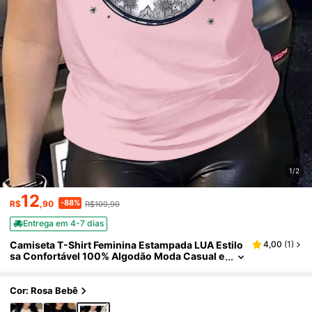
1/2
12
-88%
R$
,90
R$109,90
Entrega em 4-7 dias
Camiseta T-Shirt Feminina Estampada LUA Estilo
4,00
(
1
)
sa Confortável 100% Algodão Moda Casual e
Moderna Camisa Manga Curta e Gola Redon
da
Cor: Rosa Bebê