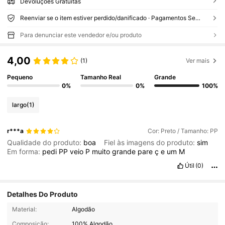
Devoluções Gratuitas
Reenviar se o item estiver perdido/danificado · Pagamentos Seguros · Proteção de privacidade
Para denunciar este vendedor e/ou produto
4,00
(1)
Ver mais
Pequeno
Tamanho Real
Grande
0%
0%
100%
largo
(1)
r***a
Cor: Preto / Tamanho: PP
Qualidade do produto:
boa
Fiel às imagens do produto:
sim
Em forma:
pedi
PP
veio
P
muito
grande
pare
ç
e
um
M
Útil
(0)
Detalhes Do Produto
1.3K Seguidores
4,47
Material:
Algodão
Composição:
100% Algodão