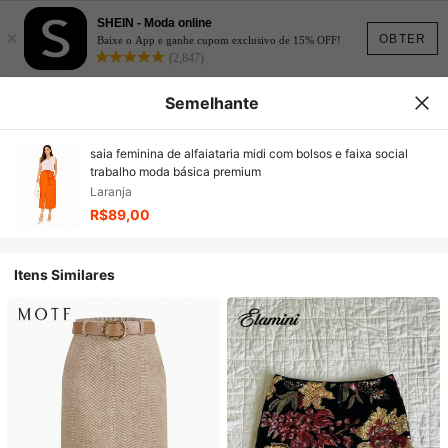
SHEIN - Moda online
×
OBTER
Baixe o App e ganhe cupom exclusivo de 15% OFF!
(2,847)
Semelhante
saia feminina de alfaiataria midi com bolsos e faixa social
trabalho moda básica premium
Laranja
R$89,00
Itens Similares