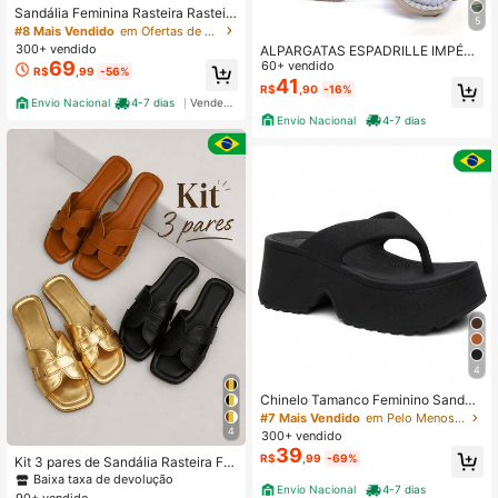
Sandália Feminina Rasteira Rasteiri
5
nha Casual Detalhe Ouro Elegante
#8 Mais Vendido
em Ofertas de novos produtos Sandálias Flat Femini
Confortável Moda Blogueira
300+ vendido
ALPARGATAS ESPADRILLE IMPÉRI
69
O SAPATILHA UNISSEX
60+ vendido
R$
,99
-56%
41
R$
,90
-16%
Envio Nacional
4-7 dias
Vendedor Indicado
Envio Nacional
4-7 dias
4
Chinelo Tamanco Feminino Sandáli
a Nuvem Plataforma Sola Alta
#7 Mais Vendido
em Pelo Menos 50% De Desconto Tamancos e Sandálias
4
300+ vendido
39
R$
,99
-69%
Kit 3 pares de Sandália Rasteira Fe
minina Lançamento Confortável
Baixa taxa de devolução
Envio Nacional
4-7 dias
90+ vendido