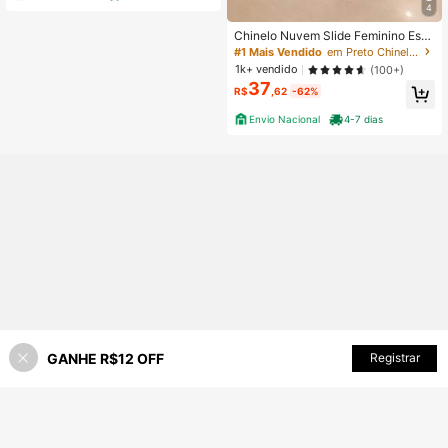
4
Chinelo Nuvem Slide Feminino Estil
o Luxo
#1 Mais Vendido
em Preto Chinelos femininos
1k+ vendido
(100+)
37
R$
,62
-62%
Envio Nacional
4-7 dias
GANHE R$12 OFF
ADICIONAR AO CARRINHO
Registrar
56% OFF!