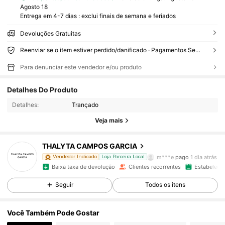
Agosto 18
Entrega em 4-7 dias : exclui finais de semana e feriados
Devoluções Gratuitas
Reenviar se o item estiver perdido/danificado · Pagamentos Seguros · Proteção de privacidade
Para denunciar este vendedor e/ou produto
596 Seguidores
4,81
Detalhes Do Produto
Detalhes:
Trançado
596 Seguidores
4,81
Veja mais
THALYTA CAMPOS GARCIA
596 Seguidores
4,81
m***e
pago
1 dia atrás
Vendedor Indicado
Loja Parceira Local
Baixa taxa de devolução
Clientes recorrentes
Estabelecid
596 Seguidores
4,81
Seguir
Todos os itens
Você Também Pode Gostar
596 Seguidores
4,81