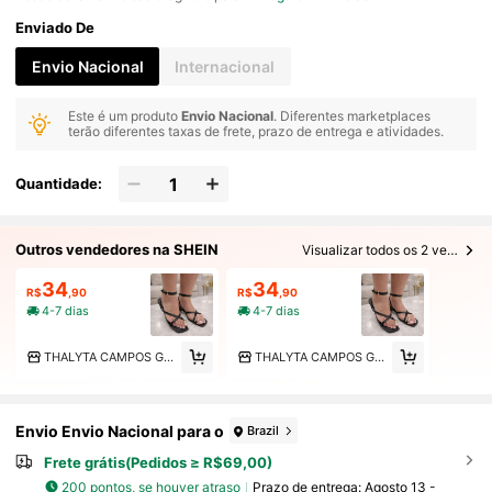
Enviado De
Envio Nacional
Internacional
Este é um produto
Envio Nacional
. Diferentes marketplaces
terão diferentes taxas de frete, prazo de entrega e atividades.
Quantidade:
Outros vendedores na SHEIN
Visualizar todos os 2 vendedores
34
34
R$
,90
R$
,90
4-7 dias
4-7 dias
THALYTA CAMPOS GARCIA
THALYTA CAMPOS GARCIA
Envio Envio Nacional para o
Brazil
Frete grátis(Pedidos ≥ R$69,00)
200 pontos, se houver atraso
Prazo de entrega:
Agosto 13 -