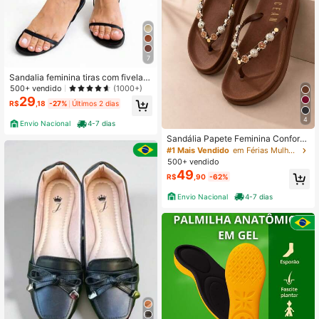
7
Sandalia feminina tiras com fivela n
o tornozelo 20.07
500+ vendido
(1000+)
29
R$
,18
-27%
Últimos 2 dias
4
Envio Nacional
4-7 dias
Sandália Papete Feminina Confortá
vel Elegante Leve para o Dia a Dia
#1 Mais Vendido
em Férias Mulheres Plataformas e Sandálias Cunha
Tendencia
500+ vendido
49
R$
,90
-62%
Envio Nacional
4-7 dias