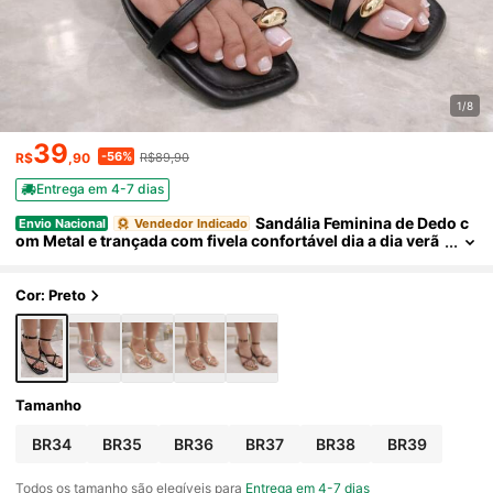
1/8
39
-56%
R$
,90
R$89,90
Entrega em 4-7 dias
Sandália Feminina de Dedo c
Envio Nacional
Vendedor Indicado
om Metal e trançada com fivela confortável dia a dia verã
o elegancia
Cor: Preto
Tamanho
BR34
BR35
BR36
BR37
BR38
BR39
Todos os tamanho são elegíveis para
Entrega em 4-7 dias