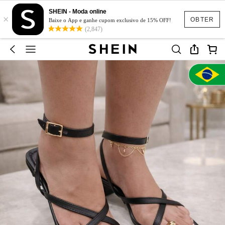
SHEIN - Moda online
×
OBTER
Baixe o App e ganhe cupom exclusivo de 15% OFF!
(2,847)