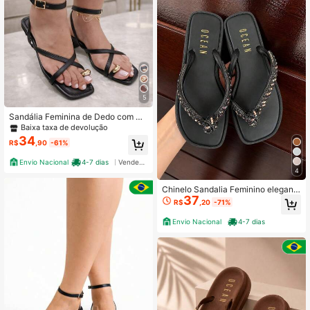
5
Sandália Feminina de Dedo com M
etal e trançada com fivela confortá
Baixa taxa de devolução
vel dia a dia verão elegancia
34
R$
,90
-61%
Envio Nacional
4-7 dias
Vendedor Indicado
4
Chinelo Sandalia Feminino elegant
37
e Strass Lindo Confortável Correia
R$
,20
-71%
Brilho Festa
Envio Nacional
4-7 dias