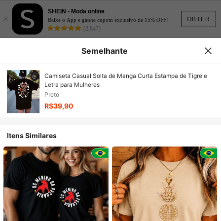
SHEIN - Moda online
×
OBTER
Baixe o App e ganhe cupom exclusivo de 15% OFF!
(2,847)
Semelhante
Camiseta Casual Solta de Manga Curta Estampa de Tigre e
Letra para Mulheres
Preto
R$39,90
Itens Similares