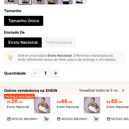
Tamanho
Tamanho Único
Enviado De
Envio Nacional
Internacional
Este é um produto
Envio Nacional
. Diferentes marketplaces
terão diferentes taxas de frete, prazo de entrega e atividades.
Quantidade:
Outros vendedores na SHEIN
Visualizar todos os 3 vendedores
Preço mais Baixo
36
46
49
R$
,00
R$
,06
R$
,00
Envio Nacional
Envio Nacional
Envio Nacional
MODAS BRUINNY
MODAS BRUINNY
MODAS BR