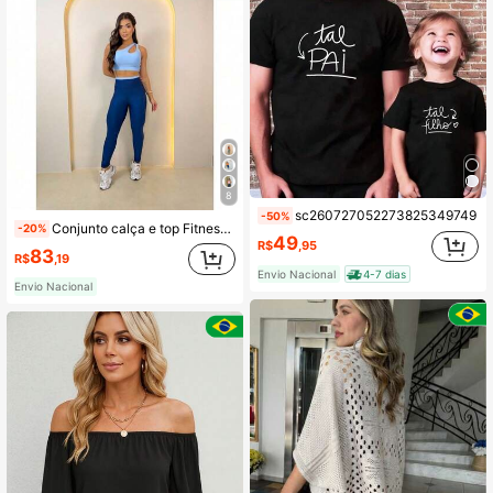
8
sc260727052273825349749
-50%
Conjunto calça e top Fitness Feminino Duas Cores Suplex Premium Cintura Alta Zero Transparência Academia
-20%
49
R$
,95
83
R$
,19
Envio Nacional
4-7 dias
Envio Nacional