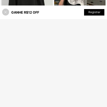
GANHE R$12 OFF
ADICIONAR AO CARRINHO
Registrar
36% OFF!
9
CAPA KIMONO PLUS SIZE FEMININO RENDADO TRICOT MODA BLOGUEIRA ELEGANTE LUXO
-59%
Blusa Feminina Manga longa Soltinha Casual Elegante
-22%
27
R$
,83
80+ vendido
38
R$
,17
Envio Nacional
4-7 dias
Estimado
Envio Nacional
6
Moletom Flanelado Inverno Blusa de Frio Algodão Capuz Macio Feminino Masculino
-75%