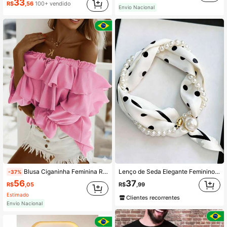
33
R$
,56
100+ vendido
Envio Nacional
Blusa Ciganinha Feminina Rosa com Babados – Ombro a Ombro
Lenço de Seda Elegante Feminino 2 Peças, Lenço Colar Primavera/Verão, Lenço Decorativo Multifuncional de Cor Sólida Moda Moderna, Lenço Quadrado com Fivela de Metal Feminino, Adequado para Uso Diário
-37%
56
37
R$
,05
R$
,99
Estimado
Clientes recorrentes
Envio Nacional