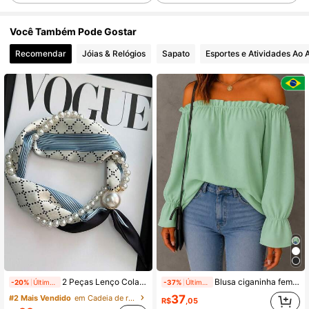
Você Também Pode Gostar
Recomendar
Jóias & Relógios
Sapato
Esportes e Atividades Ao A
2 Peças Lenço Colar Feminino, Lenço Decorativo Multifuncional de Cor Sólida com Fivela de Metal
Blusa ciganinha feminina manga longa moda blogueira
-20%
Últimos 2 dias
-37%
Últimos 2 dias
37
#2 Mais Vendido
em Cadeia de roupas femininas
R$
,05