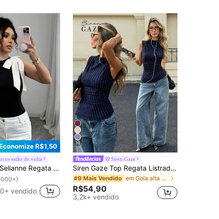
10
Economize R$1,50
rcos estão de volta
Siren Gaze
Selianne Regata Feminina Sem Mangas com Contraste de Cores e Laço
Siren Gaze Top Regata Listrada com Bainha Assimétrica, Casual Urbana para Primavera e Verão, Férias, Casual, Praia para Mulheres, Elegante, Férias de Primavera, Azul Marinho
em Gola alta Tops, blusas e camisetas femininas
#9 Mais Vendido
1000+)
R$54,90
0+ vendido
3,2k+ vendido