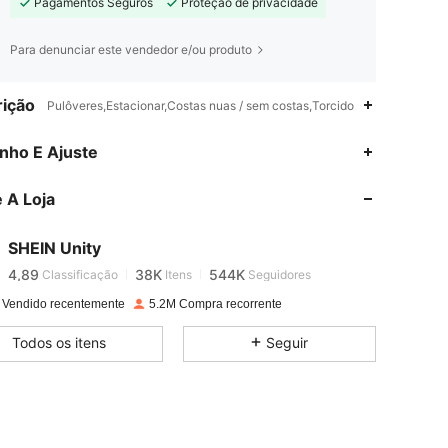
Pagamentos Seguros
Proteção de privacidade
Para denunciar este vendedor e/ou produto
ição
Pulôveres,Estacionar,Costas nuas / sem costas,Torcido
nho E Ajuste
4,89
38K
544K
 A Loja
4,89
38K
544K
SHEIN Unity
4,89
38K
544K
Classificação
Itens
Seguidores
 Vendido recentemente
5.2M Compra recorrente
4,89
38K
544K
Todos os itens
Seguir
4,89
38K
544K