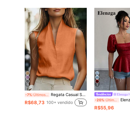
16
5
Regata Casual Sem Mangas para Mulheres, Estilo Europeu e Americano, Roupa de Lazer Elegante nas Cores Bege, Azul, Rosa, Verde para o Verão
Elenzga
-7%
Últimos 3 dias
Elenzga Nova Blusa Feminina com Decote Quadrad
-20%
Últimos 3 dias
R$68,73
100+ vendido
R$55,96