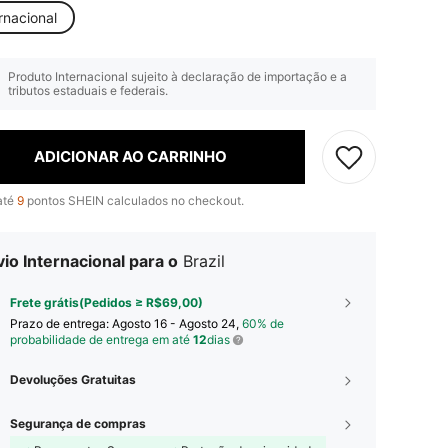
rnacional
Produto Internacional sujeito à declaração de importação e a
tributos estaduais e federais.
ADICIONAR AO CARRINHO
até
9
pontos SHEIN calculados no checkout.
io Internacional para o
Brazil
Frete grátis(Pedidos ≥ R$69,00)
Prazo de entrega:
Agosto 16 - Agosto 24,
60% de
probabilidade de entrega em até
12
dias
Devoluções Gratuitas
Segurança de compras