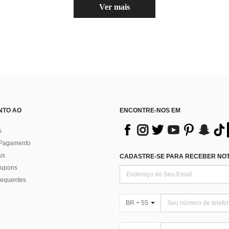
Ver mais
NTO AO
ENCONTRE-NOS EM
s
 Pagamento
us
CADASTRE-SE PARA RECEBER NOTÍ
 cupons
requentes
BR + 55