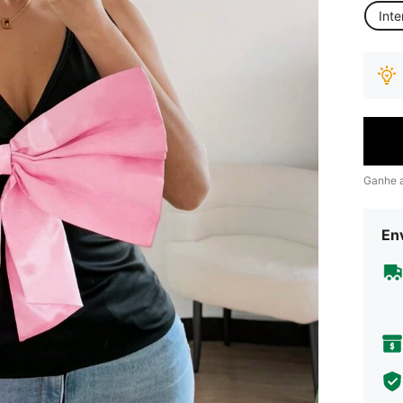
Inte
Ganhe 
Env