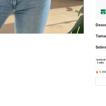
Descr
Tama
Sobre
5.4M