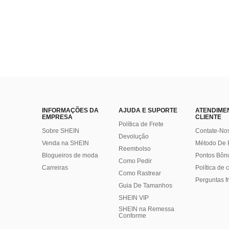
INFORMAÇÕES DA
AJUDA E SUPORTE
ATENDIME
EMPRESA
CLIENTE
Política de Frete
Sobre SHEIN
Contate-No
Devolução
Venda na SHEIN
Método De
Reembolso
Blogueiros de moda
Pontos Bôn
Como Pedir
Carreiras
Política de
Como Rastrear
Perguntas f
Guia De Tamanhos
SHEIN VIP
SHEIN na Remessa
Conforme