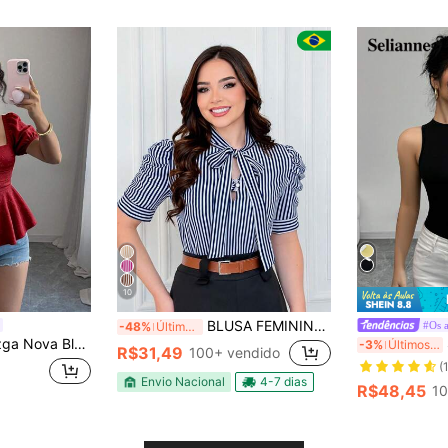
10
BLUSA FEMININA LISTRADA COM LAÇO E BOTÃO MODA FEMININA
#Os a
-48%
Últimos 3 dias
o, Manga Pétala, Cintura Marcada, Bainha com Babados, Estampa Floral Miúda, Casual, Elegante e Versátil
-3%
Últimos 3 dias
R$31,49
100+ vendido
(
Envio Nacional
4-7 dias
R$48,45
10