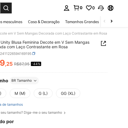
0
0
ar. Press Enter to select.
s masculinas
Casa & Decoração
Tamanhos Grandes
Joias e acessó
ecote em V Sem Mangas Decorada com Laço Contrastante em Rosa
Unity Blusa Feminina Decote em V Sem Mangas
ada com Laço Contrastante em Rosa
z2411226594169195
9
,25
R$87,95
-44%
ICE AND AVAILABILITY
nho
BR Tamanho
)
M (M)
G (L)
GG (XL)
a de tamanhos
 seu tamanho? Diga-me o seu tamanho
do por