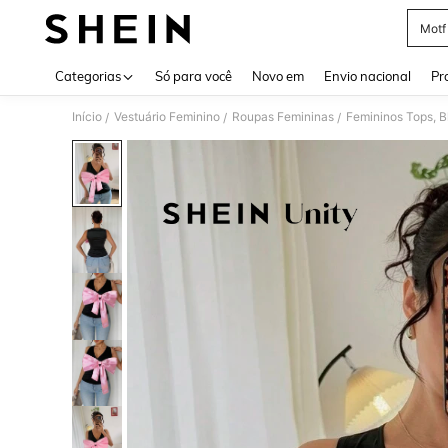
Motf
Use up 
Categorias
Só para você
Novo em
Envio nacional
Pr
Início
Vestuário Feminino
Roupas Femininas
Femininos Tops, B
/
/
/