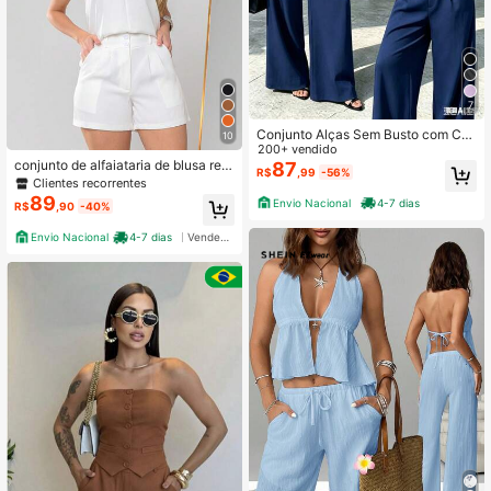
7
Conjunto Alças Sem Busto com Cal
10
ça Wide Leg - Estilo Elegante para
200+ vendido
conjunto de alfaiataria de blusa reg
Mulheres
87
R$
,99
-56%
ata e shortes C3046
Clientes recorrentes
89
Envio Nacional
4-7 dias
R$
,90
-40%
Envio Nacional
4-7 dias
Vendedor Indicado