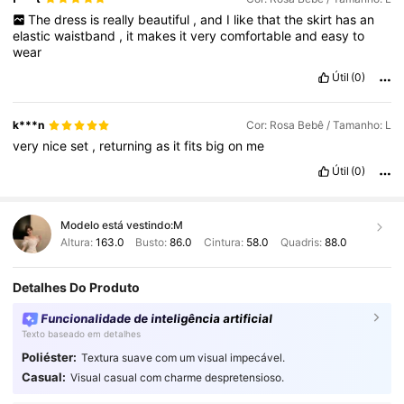
The
dress
is
really
beautiful
,
and
I
like
that
the
skirt
has
an
elastic
waistband
,
it
makes
it
very
comfortable
and
easy
to
wear
Útil
(0)
k***n
Cor: Rosa Bebê / Tamanho: L
very
nice
set
,
returning
as
it
fits
big
on
me
Útil
(0)
Modelo está vestindo:
M
Altura:
163.0
Busto:
86.0
Cintura:
58.0
Quadris:
88.0
Detalhes Do Produto
Funcionalidade de inteligência artificial
Texto baseado em detalhes
Poliéster:
Textura suave com um visual impecável.
Casual:
Visual casual com charme despretensioso.
2M Seguidores
4,91