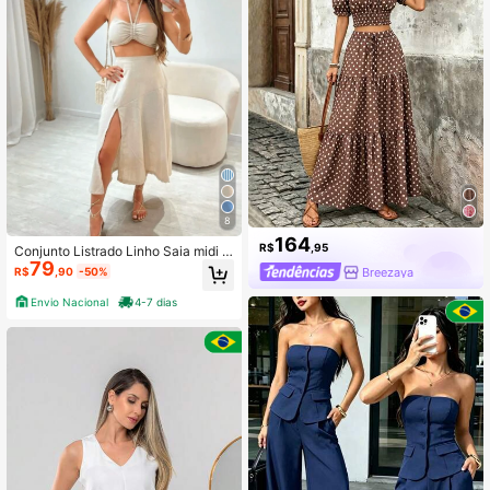
8
164
R$
,95
Conjunto Listrado Linho Saia midi e
79
Cropped Linho
Breezaya
R$
,90
-50%
Envio Nacional
4-7 dias