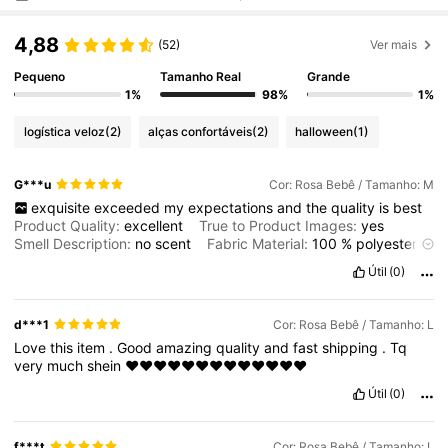
4,88
(52)
Ver mais
Pequeno
Tamanho Real
Grande
1%
98%
1%
logística veloz
(2)
alças confortáveis
(2)
halloween
(1)
G***u
Cor: Rosa Bebê / Tamanho: M
exquisite
exceeded
my
expectations
and
the
quality
is
best
Product Quality:
excellent
True to Product Images:
yes
Smell Description:
no
scent
Fabric Material:
100
%
polyester
Fit:
true
to
size
Útil
(0)
d***1
Cor: Rosa Bebê / Tamanho: L
Love
this
item
.
Good
amazing
quality
and
fast
shipping
.
Tq
very
much
shein
❤️❤️❤️❤️❤️❤️❤️❤️❤️❤️❤️❤️❤️
Útil
(0)
f***t
Cor: Rosa Bebê / Tamanho: L