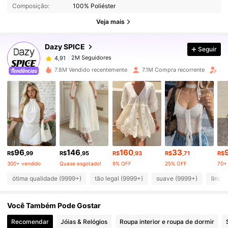
Composição:
100% Poliéster
2M Seguidores
4,91
Veja mais
Dazy SPICE
Seguir
2M Seguidores
4,91
t***b
pago
12 horas atrás
7.8M Vendido recentemente
7.1M Compra recorrente
Au
2M Seguidores
4,91
2M Seguidores
4,91
2M Seguidores
4,91
96
146
160
33
R$
,99
R$
,95
R$
,93
R$
,71
R$
300+ vendido
Quase esgotado!
9% OFF
25% OFF
70+
2M Seguidores
4,91
ótima qualidade (9999+)
tão legal (9999+)
suave (9999+)
linda
Você Também Pode Gostar
2M Seguidores
4,91
Recomendar
Jóias & Relógios
Roupa interior e roupa de dormir