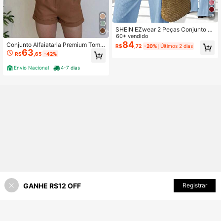
28
SHEIN EZwear 2 Peças Conjunto C
asual Feminino de Top Halter e Cal
60+ vendido
ça em Cor Sólida para Férias
84
Conjunto Alfaiataria Premium Toma
R$
,72
-20%
Últimos 2 dias
63
ra Que Caia 2026
R$
,65
-42%
Envio Nacional
4-7 dias
GANHE R$12 OFF
Registrar
40% OFF!
ADICIONAR AO CARRINHO