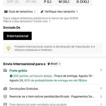
XPP
(S)
PP
(M)
P
(L)
M
(XL)
G
(XXL)
Guia de tamanhos
Verifique meu tamanho
Dazy segue tamanhos asiáticos e é menor do que SHEIN
Não é o seu tamanho? Conte-nos
Enviado De
Internacional
Produto Internacional sujeito à declaração de importação e a
tributos estaduais e federais.
Envio Internacional para o
Brazil
Frete grátis
200 pontos, se houver atraso
Prazo de entrega:
Agosto 16 -
Agosto 24,
60% de probabilidade de entrega em até
12
dias
Devoluções Gratuitas
Reenviar se o item estiver perdido/danificado · Pagamentos Seguros · Proteção de privacidade
Para denunciar este vendedor e/ou produto