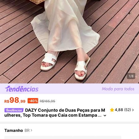
1/8
98
-40%
R$
,99
R$165,95
DAZY Conjunto de Duas Peças para M
4,88
(
52
)
ulheres, Top Tomara que Caia com Estampa
Floral Miúda e Saia Monocromática para Féri
as
Tamanho
BR