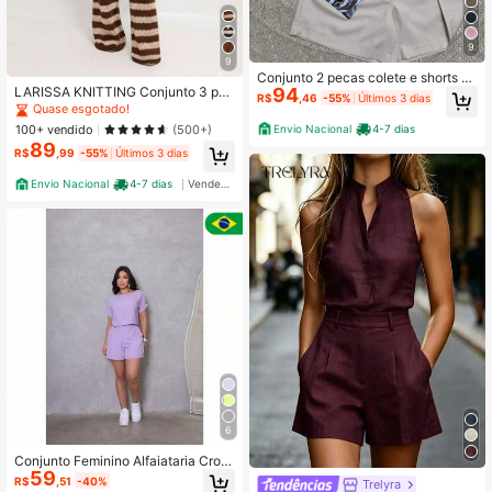
9
9
Conjunto 2 pecas colete e shorts co
LARISSA KNITTING Conjunto 3 peç
94
m cinto
R$
,46
-55%
Últimos 3 dias
as tricot feminino calça pantalona +
Quase esgotado!
top e Kimono
100+ vendido
Envio Nacional
4-7 dias
(500+)
89
R$
,99
-55%
Últimos 3 dias
Envio Nacional
4-7 dias
Vendedor Indicado
6
Conjunto Feminino Alfaiataria Crop
59
ped e Shorts Cintura Alta Viscolinho
R$
,51
-40%
Trelyra
Liso