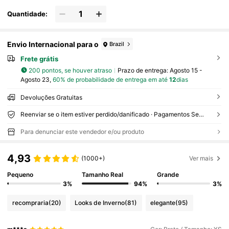
Quantidade:
Envio Internacional para o
Brazil
Frete grátis
200 pontos, se houver atraso
Prazo de entrega:
Agosto 15 -
Agosto 23,
60% de probabilidade de entrega em até
12
dias
Devoluções Gratuitas
Reenviar se o item estiver perdido/danificado · Pagamentos Seguros · Proteção de privacidade
Para denunciar este vendedor e/ou produto
4,93
(1000+)
Ver mais
Pequeno
Tamanho Real
Grande
3%
94%
3%
recompraria
(20)
Looks de Inverno
(81)
elegante
(95)