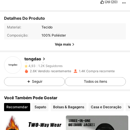
Útil
(20)
Detalhes Do Produto
1.2K Seguidores
4,93
Material:
Tecido
Composição:
100% Poliéster
1.2K Seguidores
4,93
Veja mais
1.2K Seguidores
4,93
tongdao
1.2K Seguidores
4,93
l***s
pago
1 dia atrás
2.6K Vendido recentemente
1.4K Compra recorrente
1.2K Seguidores
4,93
Seguir
Todos os itens
1.2K Seguidores
4,93
Você Também Pode Gostar
Recomendar
Sapato
Bolsas & Bagagens
Casa e Decoração
V
1.2K Seguidores
4,93
1.2K Seguidores
4,93