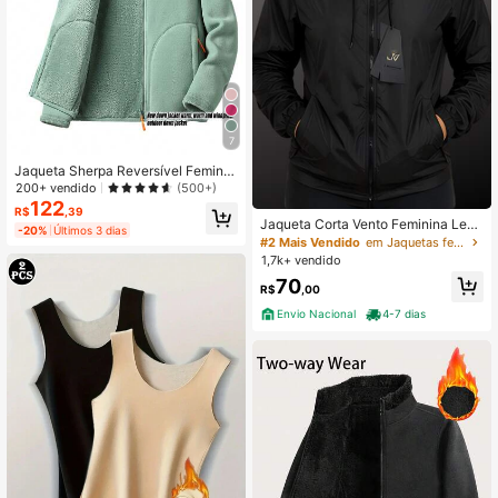
7
Jaqueta Sherpa Reversível Feminin
a, Gola Alta com Zíper, Jaqueta de
200+ vendido
(500+)
Fleece de Cor Sólida para Esportes
122
R$
,39
de Outono/Inverno
Jaqueta Corta Vento Feminina Leve
-20%
Últimos 3 dias
Secagem Rápida Confortável para
#2 Mais Vendido
em Jaquetas femininas para atividades ao ar livre
Caminhadas e Corridas
1,7k+ vendido
70
R$
,00
Envio Nacional
4-7 dias