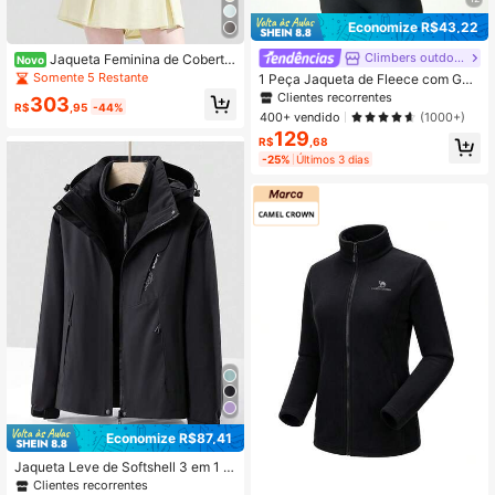
Economize R$43,22
Climbers outdoorss
Jaqueta Feminina de Cobertur
Novo
a Total com Proteção Solar (Ajuste
Somente 5 Restante
1 Peça Jaqueta de Fleece com Gol
Solto) Beneunder AL008
a Alta para Mulheres, Respirável e
Clientes recorrentes
303
R$
,95
-44%
Quente, Ajuste Slim, Adequada para
400+ vendido
(1000+)
Atividades ao Ar Livre como Camin
129
hada, Primavera/Outono/Inverno Pr
R$
,68
eta Esportiva
-25%
Últimos 3 dias
Economize R$87,41
Jaqueta Leve de Softshell 3 em 1 p
ara Mulheres com Forro Térmico, In
Clientes recorrentes