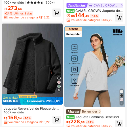
verno, Esqui, Preta, Esportiva
100+ vendido
(500+)
CAMEL CROWN Flagship Store
273
R$
,54
CAMEL CROWN Jaqueta de F
Novo
-24%
Últimos 3 dias
144
leece Feminina, Gola Alta, Zíper Co
R$
,49
-14%
voucher de categoria R$15,22
mpleto, Macia e Aconchegante, Ja
voucher de categoria R$15,22
queta para Uso Externo, Casual, Ca
minhada e Esportes
8
Economize R$38,61
4
Jaqueta Reversível de Fleece de C
Beneunder
oral Feminina, Forrada com Sherpa
100+ vendido
Quente, Esqui Preto Esportivo
156
Jaqueta Feminina Beneunder
Novo
R$
,34
-20%
228
com Proteção Solar e Resfriamento
voucher de categoria R$15,22
R$
,68
-42%
(Ajuste Solto) AL010
voucher de categoria R$15,22