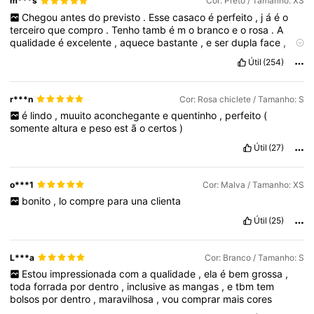
m***s
Cor: Preto / Tamanho: XS
Chegou
antes
do
previsto
.
Esse
casaco
é
perfeito
,
j
á
é
o
terceiro
que
compro
.
Tenho
tamb
é
m
o
branco
e
o
rosa
.
A
qualidade
é
excelente
,
aquece
bastante
,
e
ser
dupla
face
,
pelo
pre
ç
o
pago
e
qualidade
,
é
algo
que
n
ã
o
existe
!
Aqui
no
Útil
(254)
Brasil
certamente
cobrariam
uns
R
$
300
nele
.
Eu
uso
S
,
mas
geralmente
aqui
compro
XS
.
r***n
Cor: Rosa chiclete / Tamanho: S
é
lindo
,
muuito
aconchegante
e
quentinho
,
perfeito
(
somente
altura
e
peso
est
ã
o
certos
)
Útil
(27)
o***1
Cor: Malva / Tamanho: XS
bonito
,
lo
compre
para
una
clienta
Útil
(25)
L***a
Cor: Branco / Tamanho: S
Estou
impressionada
com
a
qualidade
,
ela
é
bem
grossa
,
toda
forrada
por
dentro
,
inclusive
as
mangas
,
e
tbm
tem
bolsos
por
dentro
,
maravilhosa
,
vou
comprar
mais
cores