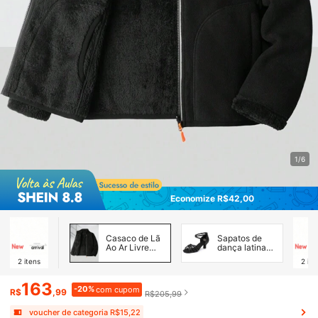
1/6
Economize R$42,00
Casaco de Lã
Sapatos de
Ao Ar Livre
dança latina
para Mulheres
femininos
2
itens
2
ite
163
-20%
com cupom
R$
,99
R$205,99
voucher de categoria R$15,22