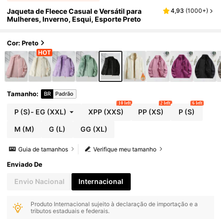
Jaqueta de Fleece Casual e Versátil para
4,93
(
1000+
)
Mulheres, Inverno, Esqui, Esporte Preto
Cor: Preto
Tamanho
:
BR
Padrão
10 left
2 left
6 left
P
(S)
-
EG
(XXL)
XPP
(XXS)
PP
(XS)
P
(S)
M
(M)
G
(L)
GG
(XL)
Guia de tamanhos
Verifique meu tamanho
Enviado De
Envio Nacional
Internacional
Produto Internacional sujeito à declaração de importação e a
tributos estaduais e federais.