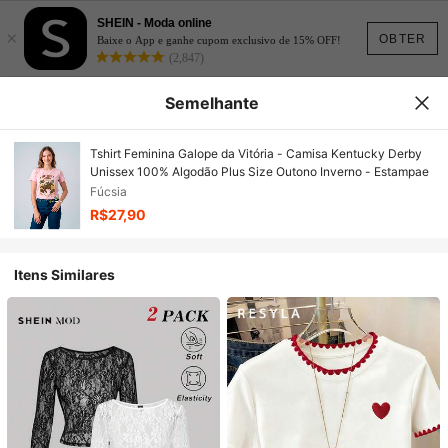
SHEIN - Moda online
×
OBTER
Baixe o App e ganhe cupom exclusivo de 15% OFF!
(2,847)
Semelhante
Tshirt Feminina Galope da Vitória - Camisa Kentucky Derby
Unissex 100% Algodão Plus Size Outono Inverno - Estampae
Fúcsia
R$27,90
Itens Similares