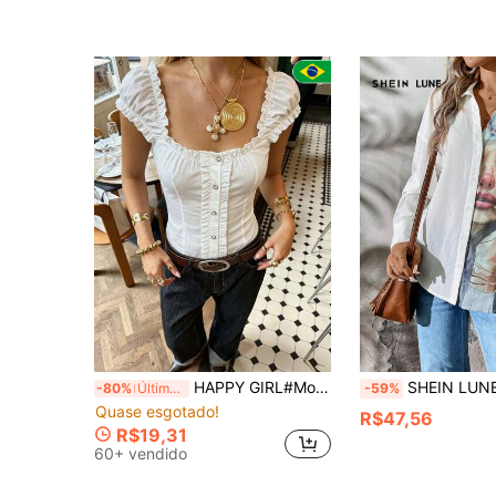
HAPPY GIRL#Moda Primavera/Verão Férias Viagem Diária Aeroporto Roupa Amarrada nas Costas Doce Fresca Ombro de Fora Manga Bufante Blusa para Mulheres
SHEIN LUNE Camisa Casual Feminina com Estam
-80%
Últimos 2 dias
-59%
Quase esgotado!
R$47,56
R$19,31
60+ vendido