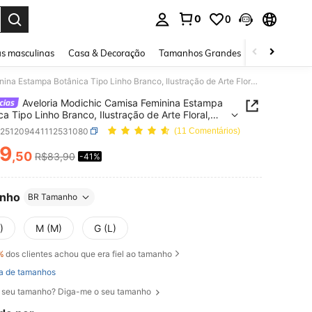
0
0
ar. Press Enter to select.
s masculinas
Casa & Decoração
Tamanhos Grandes
Joias e acessó
Aveloria Modichic Camisa Feminina Estampa Botânica Tipo Linho Branco, Ilustração de Arte Floral, Caimento Reto Relaxado, Design de Manga Longa com Colarinho, Versátil para Ir ao Trabalho, Férias, Uso Casual
Aveloria Modichic Camisa Feminina Estampa
ca Tipo Linho Branco, Ilustração de Arte Floral,
nto Reto Relaxado, Design de Manga Longa com
z251209441112531080
(11 Comentários)
nho, Versátil para Ir ao Trabalho, Férias, Uso Casual
9
,50
R$83,90
-41%
ICE AND AVAILABILITY
nho
BR Tamanho
)
M (M)
G (L)
%
dos clientes achou que era fiel ao tamanho
a de tamanhos
 seu tamanho? Diga-me o seu tamanho