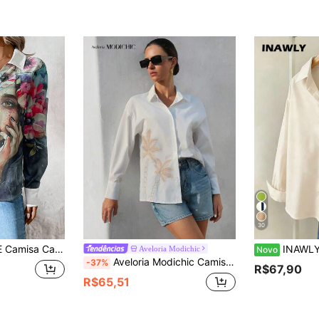
(
30
pa, Manga Longa com Ombro Caído, Gola em V
INAWLY Camisa Feminin
Aveloria Modichic
Novo
Aveloria Modichic Camisa social feminina elegante de férias, com design de bloco de cor e bordado de coqueiro, de manga longa e com botões
-37%
R$67,90
R$65,51