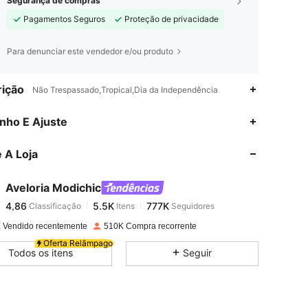
Segurança de compras
Pagamentos Seguros
Proteção de privacidade
Para denunciar este vendedor e/ou produto
ição
Não Trespassado,Tropical,Dia da Independência
4,86
5.5K
777K
nho E Ajuste
 A Loja
4,86
5.5K
777K
Aveloria Modichic
4,86
5.5K
777K
Classificação
Itens
Seguidores
v***h
pago
23 horas atrás
 Vendido recentemente
510K Compra recorrente
4,86
5.5K
777K
Oferta Relâmpago
Todos os itens
Seguir
4,86
5.5K
777K