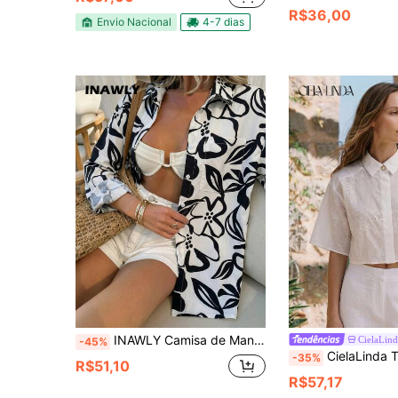
R$36,00
Envio Nacional
4-7 dias
INAWLY Camisa de Manga Longa Estampa Floral de Ajuste Solto com Ombros Caídos, Estilo Casual de Férias, Primavera/Outono
CielaLin
-45%
CielaLinda Top Regata Bordada Femin
-35%
R$51,10
R$57,17