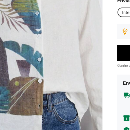
Envia
Inte
Ganhe 
Env