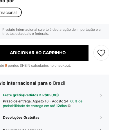
do por
rnacional
Produto Internacional sujeito à declaração de importação e a
tributos estaduais e federais.
ADICIONAR AO CARRINHO
até
9
pontos SHEIN calculados no checkout.
io Internacional para o
Brazil
Frete grátis(Pedidos ≥ R$69,00)
Prazo de entrega:
Agosto 16 - Agosto 24,
60% de
probabilidade de entrega em até
12
dias
Devoluções Gratuitas