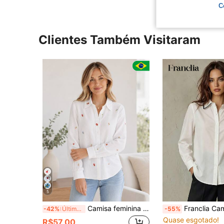
C
Clientes Também Visitaram
5
Camisa feminina de linho branco de manga comprida com estampa bordada, estilo casual, ideal para usar na primavera e no verão
Franclia Camisa Casual Feminina de Manga Longa Solta, Gola de C
-42%
Últimos 3 dias
-55%
Quase esgotado!
R$57,00