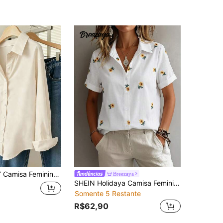
500+)
a Casual Versátil de Manga Longa em Cor Sólida
Breezaya
SHEIN Holidaya Camisa Feminina Elegante Estilo Francês para Trabalho e Férias, Gola Lapela Bordada, Manga Curta Dobrada, Estampa Floral, Mistura de Algodão, Primavera, Verão, Outono e Inverno, Versátil
Somente 5 Restante
R$62,90