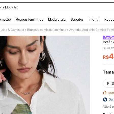
oria Modichic
and down arrow keys to navigate search Buscas recentes and Pesquisar e Encontr
omoção
Roupas femininas
Moda praia
Sapatos
Infantil
Roupa
lusas & Camiseta
Blusas e camisas femininas
/
/
Botâni
Caime
SKU: s
Colari
4
R$
PR
Tama
P (S
100
Gui
Não é o