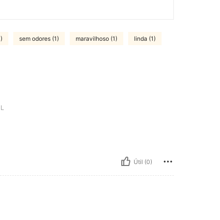
)
sem odores (1)
maravilhoso (1)
linda (1)
L
Útil (0)