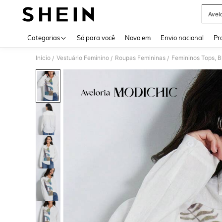
Avel
Use up 
Categorias
Só para você
Novo em
Envio nacional
Pr
Início
Vestuário Feminino
Roupas Femininas
Femininos Tops, B
/
/
/