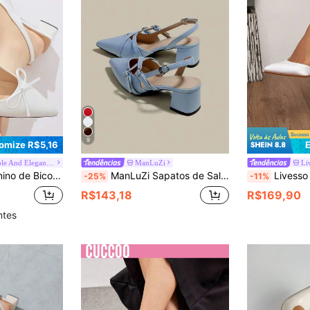
9
omize R$5,16
Fashionable And Elegant High Heels
ManLuZi
Li
s Elegantes Diárias, Festa, Casamento e Eventos Formais, Adequado para Outono/Inverno, Branco, Presente para o Dia das Mães
ManLuZi Sapatos de Salto Alto Femininos com Bico Fino, Tira Única e Salto Grosso, Elegantes e Formais, Sapatos de Salto Alto da Moda, Scarpin Slingback
Livesso Outono/Inverno 2025 Saltos Altos Chunky Bico F
-25%
-11%
R$143,18
R$169,90
ntes