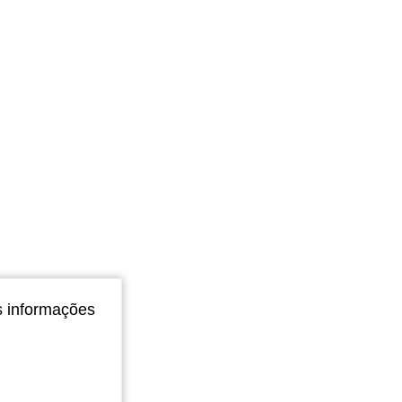
4,93
34
2.1K
4,93
34
2.1K
s informações