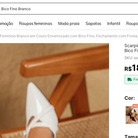
o Bico Fino Branco
and down arrow keys to navigate search Buscas recentes and Pesquisar e Encontr
omoção
Roupas femininas
Moda praia
Sapatos
Infantil
Roupa
 Feminino Branco em Couro Envernizado com Bico Fino, Fechamento com Fivela, Sa
Scarpi
Bico F
Elegan
SKU: s
1
R$
PR
Fr
Cor:
Tama