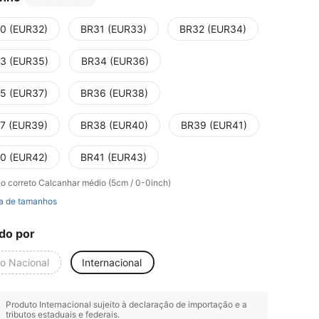
0 (EUR32)
BR31 (EUR33)
BR32 (EUR34)
3 (EUR35)
BR34 (EUR36)
5 (EUR37)
BR36 (EUR38)
7 (EUR39)
BR38 (EUR40)
BR39 (EUR41)
0 (EUR42)
BR41 (EUR43)
o correto
Calcanhar médio (5cm / 0-0inch)
a de tamanhos
do por
io Nacional
Internacional
Produto Internacional sujeito à declaração de importação e a
tributos estaduais e federais.