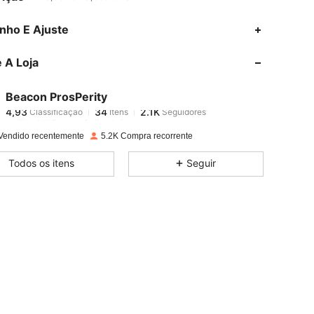
4,93
34
2.1K
nho E Ajuste
 A Loja
4,93
34
2.1K
Beacon ProsPerity
4,93
34
2.1K
n***6
pago
1 dia atrás
Vendido recentemente
5.2K Compra recorrente
4,93
34
2.1K
Todos os itens
Seguir
4,93
34
2.1K
4,93
34
2.1K
4,93
34
2.1K