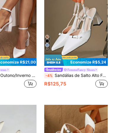
22
Economize R$21,00
Economize R$5,24
vesso
FemmeFancy Shoes
ino Decorados com Couro Envernizado e Pérolas Falsas, Elegantes, Bombas Femininas, Elegantes, Looks de Casamento
Sandálias de Salto Alto Femininas Primavera/Verão, Cor Sólida, Estilo Fashion Commute Nightclub, Sexy para Festa, Elegantes, Bico Fino, Salto Grosso, Material PU, Slip-On, com Tira Traseira, Salto Quadrado, para Casamento, Festa e Uso Externo, Preto, Bege, Damasco, Combinam com Saia e Vestido
-4%
R$125,75