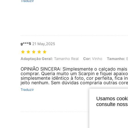
Traduzir
g***5
21 May,2025
Adaptação Geral: Tamanho Real, Cor: Vinho, Tamanho: EUR39
Adaptação Geral:
Tamanho Real
Cor:
Vinho
Tamanho:
E
OPINIÃO SINCERA: Simplesmente o calçado mais p
comprar. Queria muito um Scarpin e fiquei apai
simplesmente idêntico à foto, cor perfeita, fica
jeito nenhum. Sem dúvidas compraria outras co
Traduzir
Usamos cookie
consulte nos
Ver Mais Ava