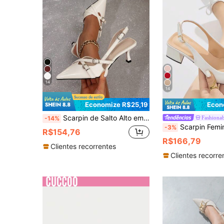
14
14
Economize R$25,19
Econ
Scarpin de Salto Alto em Couro PU Estilo Europeu com Bico Fino para Mulheres, Decoração com Fivela Dupla de Cinto e Rebites, Salto Agulha Estilo Punk de Festival de Música Rock para Meninas
-14%
Scarpin Feminino de Bico Fino e Fechado com Tira Atrás e Salto Alto, Decoração de Laço, Sapato Social de Salto Grosso Confortável para Ocasiõe
-3%
R$154,76
R$166,79
Clientes recorrentes
Clientes recorre