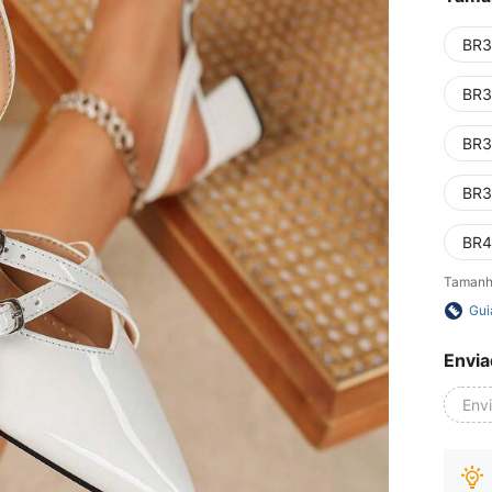
BR3
BR3
BR3
BR3
BR4
Tamanh
Gui
Envia
Env