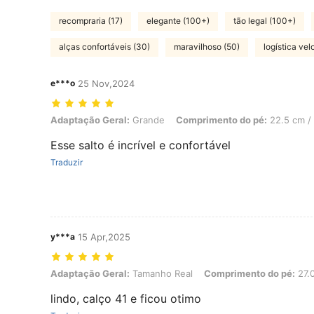
recompraria (17)
elegante (100+)
tão legal (100+)
alças confortáveis (30)
maravilhoso (50)
logística vel
e***o
25 Nov,2024
Adaptação Geral: Grande, Comprimento do pé: 22.5 cm / 8.9 in, Co
Adaptação Geral:
Grande
Comprimento do pé:
22.5 cm / 
Esse salto é incrível e confortável
Traduzir
y***a
15 Apr,2025
Adaptação Geral: Tamanho Real, Comprimento do pé: 27.0 cm / 10.
Adaptação Geral:
Tamanho Real
Comprimento do pé:
27.0
lindo, calço 41 e ficou otimo