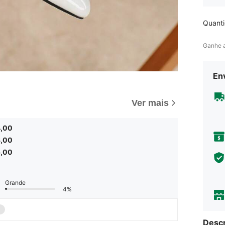
Quant
Ganhe 
Env
Ver mais
4,00
3,00
5,00
Grande
4%
Descr