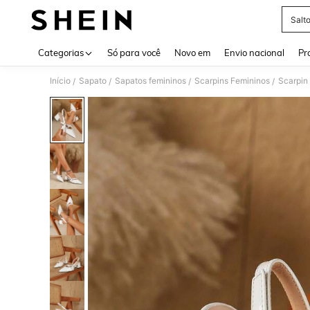
Salt
Use up 
Categorias
Só para você
Novo em
Envio nacional
Pr
Início
Sapato
Sapatos femininos
Scarpins Femininos
Scarpin
/
/
/
/