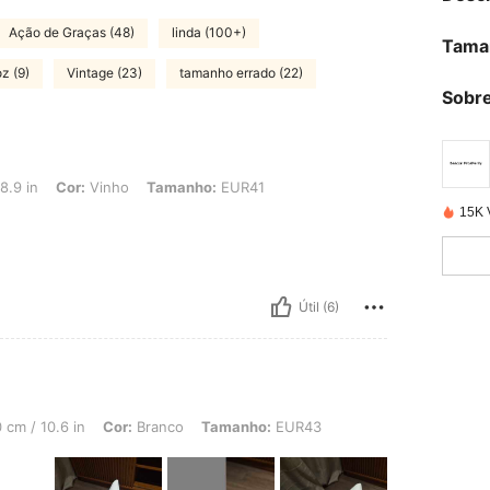
Ação de Graças (48)
linda (100+)
Tama
oz (9)
Vintage (23)
tamanho errado (22)
Sobre
r: Vinho, Tamanho: EUR41
8.9 in
Cor:
Vinho
Tamanho:
EUR41
15K 
Útil (6)
6 in, Cor: Branco, Tamanho: EUR43
 cm / 10.6 in
Cor:
Branco
Tamanho:
EUR43