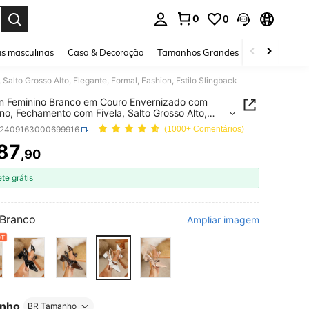
0
0
ar. Press Enter to select.
s masculinas
Casa & Decoração
Tamanhos Grandes
Joias e acessó
lto Grosso Alto, Elegante, Formal, Fashion, Estilo Slingback
n Feminino Branco em Couro Envernizado com
ino, Fechamento com Fivela, Salto Grosso Alto,
te, Formal, Fashion, Estilo Slingback
x2409163000699916
(1000+ Comentários)
87
,90
ICE AND AVAILABILITY
ete grátis
Branco
Ampliar imagem
nho
BR Tamanho