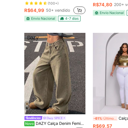
(100+)
R$74,80
200+ v
R$64,99
50+ vendido
Envio Nacional
Envio Nacional
4-7 dias
Calça Jeans Skinny Plus Size Branca Cintur
Dazy SPICE
-61%
Últimos 3 dias
DAZY Calça Denim Feminina Verde Oliva Perna Larga Solta Casual Street Wear Uso Externo Diário Moda Diurna Perna Reta com Bolsos Grandes, Outono/Verão
Novo
R$69,57