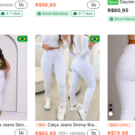
Daynim Denim Casuais Versáte
Novo
R$58,90
endido
R$90,95
4-7 dias
Envio Nacional
4-7 dias
Envio Nacio
a Alta Premium Conforto White Feminino Moda Fashion Odontologia Enfermagem Clínica Hospital Medicina
Calça Jeans Skinny Branca Feminina Adulto com Elastano
-18%
-56%
Últimos 3 dias
R$79,98
R$65,99
100+ vendido