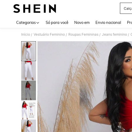
Calç
Use up 
Categorias
Só para você
Novo em
Envio nacional
Pr
Início
Vestuário Feminino
Roupas Femininas
Jeans feminino
/
/
/
/