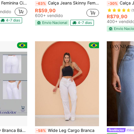
Alta Com Lycra Branca e Preta
Calça Jeans Skinny Feminina Modelagem Justa Cintura Alta Levanta Bumbum Ajuste Slim Look Casual Sofisticado Branca
Calça Jeans Femin
-63%
-30%
R$59,90
(
ndido
600+ vendido
R$79,90
4-7 dias
400+ vendid
Envio Nacional
4-7 dias
Envio Nacio
cra Cintura Alta Modelo Levanta Bumbum
Wide Leg Cargo Branca
#Men
-58%