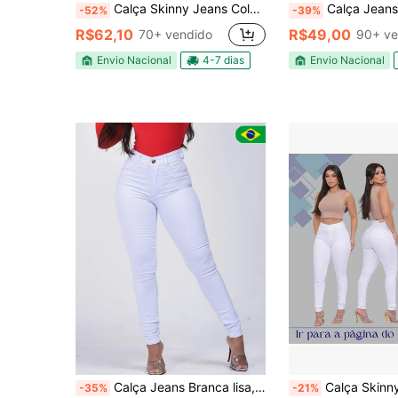
Calça Skinny Jeans Colors Premium
Calça Jeans Feminina Cintura 
-52%
-39%
R$62,10
R$49,00
70+ vendido
90+ ve
Envio Nacional
4-7 dias
Envio Nacional
Calça Jeans Branca lisa, tecido grosso, com lycra, cintura alta
Calça Skinny Branca Básica Feminina com Ly
-35%
-21%