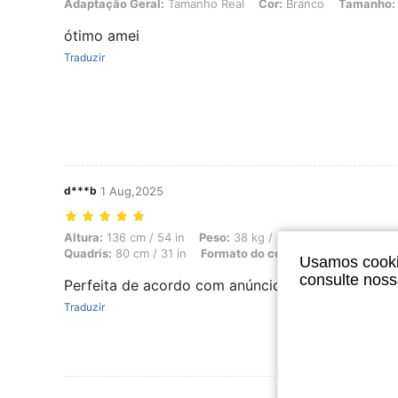
Adaptação Geral: Tamanho Real, Cor: Branco, Tamanho: 44
Adaptação Geral:
Tamanho Real
Cor:
Branco
Tamanho:
ótimo amei
Traduzir
d***b
1 Aug,2025
Altura: 136 cm / 54 in, Peso: 38 kg / 84 lbs, Busto: 72 cm / 28 in, C
Altura:
136 cm / 54 in
Peso:
38 kg / 84 lbs
Busto:
72 cm 
Quadris:
80 cm / 31 in
Formato do corpo:
Maçã
Cor:
Bra
Usamos cookie
consulte nos
Perfeita de acordo com anúncio
Traduzir
Ver Mais Ava