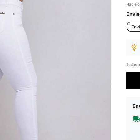
Não é o
Envia
Env
Todos o
Env