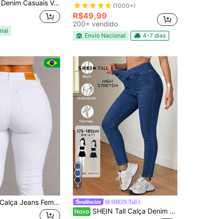
is de Uso Diário com Cintura com Cordão e Bolsos para Mulheres
(1000+)
R$49,99
200+ vendido
nal
Envio Nacional
4-7 dias
6
Calça Jeans Feminina Preta e Branca com Lycra Confortável
SHEIN Tall
SHEIN Tall Calça Denim Skinny Casual Versátil para Uso Diário Feminina
Novo