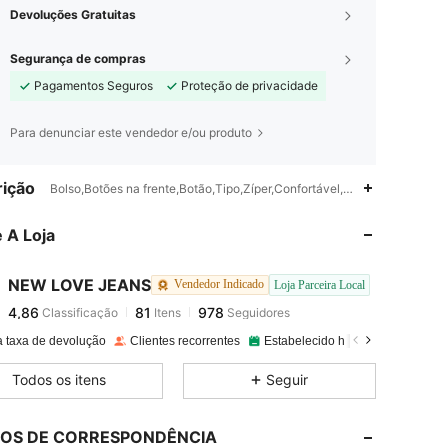
Devoluções Gratuitas
Segurança de compras
Pagamentos Seguros
Proteção de privacidade
Para denunciar este vendedor e/ou produto
4,86
81
978
ição
Bolso,Botões na frente,Botão,Tipo,Zíper,Confortável,Não agride a pele
 A Loja
4,86
81
978
NEW LOVE JEANS
Vendedor Indicado
Loja Parceira Local
4,86
81
978
Classificação
Itens
Seguidores
5***1
pago
1 dia atrás
a taxa de devolução
Clientes recorrentes
Estabelecido há 1 ano
1.8K V
4,86
81
978
Todos os itens
Seguir
4,86
81
978
LOS DE CORRESPONDÊNCIA