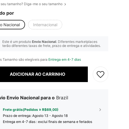
 seu tamanho? Diga-me o seu tamanho
do por
io Nacional
Internacional
Este é um produto
Envio Nacional
. Diferentes marketplaces
terão diferentes taxas de frete, prazo de entrega e atividades.
s Tamanho são elegíveis para
Entrega em 4-7 dias
ADICIONAR AO CARRINHO
io Envio Nacional para o
Brazil
Frete grátis(Pedidos ≥ R$69,00)
Prazo de entrega:
Agosto 13 - Agosto 18
Entrega em 4-7 dias : exclui finais de semana e feriados