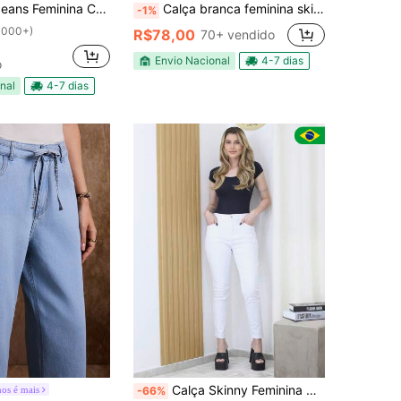
ina Colors Cintura Alta com muita Lycra
Calça branca feminina skinny levanta Bumbum
-1%
1000+)
R$78,00
70+ vendido
Envio Nacional
4-7 dias
o
nal
4-7 dias
Calça Skinny Feminina Cintura Média tecido de algodão com elastico e contém bolsa - Maxma 6810
os é mais
-66%