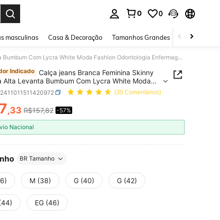
0
0
ar. Press Enter to select.
s masculinas
Casa & Decoração
Tamanhos Grandes
Joias e acessó
Calça jeans Branca Feminina Skinny Cintura Alta Levanta Bumbum Com Lycra White Moda Fashion Odontologia Enfermagem Clínica Medicina Hospital
or Indicado
Calça jeans Branca Feminina Skinny
a Alta Levanta Bumbum Com Lycra White Moda
n Odontologia Enfermagem Clínica Medicina
z2411011511420972
(35 Comentários)
al
7
,33
R$157,82
-57%
ICE AND AVAILABILITY
vio Nacional
nho
BR Tamanho
36)
M (38)
G (40)
G (42)
(44)
EG (46)