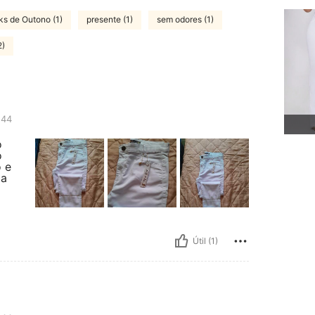
ks de Outono (1)
presente (1)
sem odores (1)
2)
44
o
o
o e
 a
Útil (1)