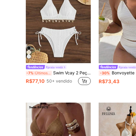
#praia vestir
#praia vesti
Swim Vcay 2 Peças Conjunto de Maiô Bikini com Top Halter e Maiô Bikini Triângulo com Decote em V com Estampa Floral Abricó e Bainha para Mulheres, Praia e Férias de Verão
Bonvoyette 2026 Novo Conjunto de Maiô Bikini Tankini Feminino de Cor Sólida com Tecido Texturizado, Alças Fi
-7%
Últimos 3 dias
-30%
R$77,10
50+ vendido
R$73,43