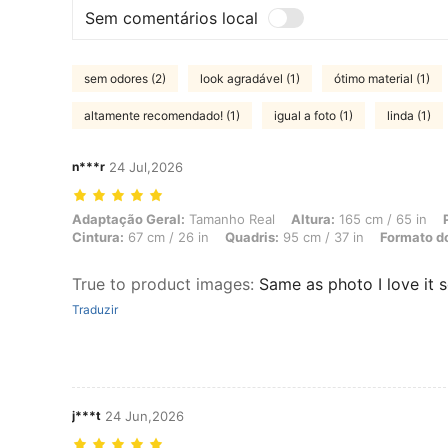
Sem comentários local
sem odores (2)
look agradável (1)
ótimo material (1)
altamente recomendado! (1)
igual a foto (1)
linda (1)
n***r
24 Jul,2026
Adaptação Geral: Tamanho Real, Altura: 165 cm / 65 in, Peso: 61 kg /
Adaptação Geral:
Tamanho Real
Altura:
165 cm / 65 in
Cintura:
67 cm / 26 in
Quadris:
95 cm / 37 in
Formato d
True to product images
:
Same as photo I love it s
Traduzir
j***t
24 Jun,2026