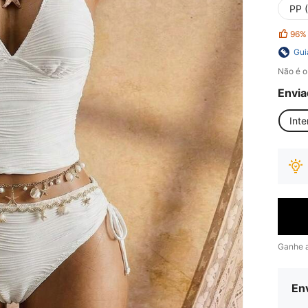
PP 
96%
Gui
Não é o
Envia
Inte
Ganhe 
Env