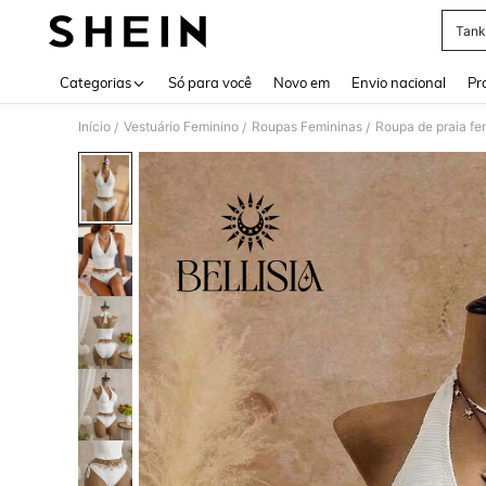
Tank
Use up 
Categorias
Só para você
Novo em
Envio nacional
Pr
Início
Vestuário Feminino
Roupas Femininas
Roupa de praia fe
/
/
/