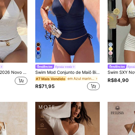
20
21
r
#praia vestir
#prai
nas, Decote em V com Amarração e Decoração de Metal Premium, Estilo Casual de Verão para Praia e Férias
Swim Mod Conjunto de Maiô Bikini Feminino 2 Peças Cor Sólida Sexy Fofo com Alça Fina e Amarração, Top Regata e Maiô Bikini Triângulo, Conjunto de Maiô Bikini Casual Elegante para Férias na Praia e Festa do Dia dos Namorados
em Azul marinho Tankinis Femininos
#7 Mais Vendido
R$84,90
R$71,95