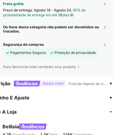
Frete grátis
Prazo de entrega:
Agosto 16 - Agosto 24,
60% de
probabilidade de entrega em até
12
dias
Os itens desta categoria não podem ser devolvidos ou
trocados.
Segurança de compras
Pagamentos Seguros
Proteção de privacidade
Para denunciar este vendedor e/ou produto
ição
#praia vestir
Posição regular da circunferência inferi
4,78
1.3K
116K
nho E Ajuste
 A Loja
4,78
1.3K
116K
Bellisia
4,78
1.3K
116K
Classificação
Itens
Seguidores
i***0
pago
1 dia atrás