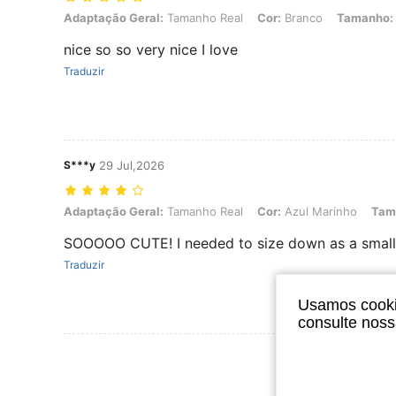
Adaptação Geral: Tamanho Real, Cor: Branco, Tamanho: L
Adaptação Geral:
Tamanho Real
Cor:
Branco
Tamanho:
nice so so very nice I love
Traduzir
S***y
29 Jul,2026
Adaptação Geral: Tamanho Real, Cor: Azul Marinho, Tamanho: S
Adaptação Geral:
Tamanho Real
Cor:
Azul Marinho
Tam
SOOOOO CUTE! I needed to size down as a small ch
Traduzir
Usamos cookie
consulte nos
Ver Mais Ava