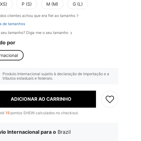
(XS)
P (S)
M (M)
G (L)
dos clientes achou que era fiel ao tamanho
a de tamanhos
 seu tamanho? Diga-me o seu tamanho
do por
rnacional
Produto Internacional sujeito à declaração de importação e a
tributos estaduais e federais.
ADICIONAR AO CARRINHO
até
19
pontos SHEIN calculados no checkout.
io Internacional para o
Brazil