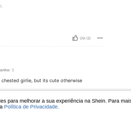
L
Útil (2)
anho:
S
ested girlie, but its cute otherwise
s para melhorar a sua experiência na Shein. Para mai
Útil (0)
sa
Política de Privacidade
.
liações