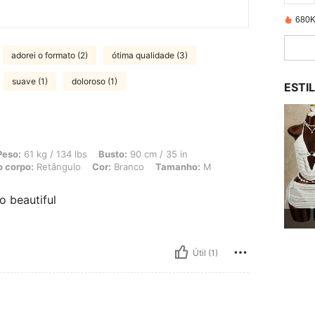
680K
adorei o formato (2)
ótima qualidade (3)
suave (1)
doloroso (1)
ESTI
 134 lbs, Busto: 90 cm / 35 in, Cintura: 67 cm / 26 in, Quadris: 95 cm / 37 in, F
Peso:
61 kg / 134 lbs
Busto:
90 cm / 35 in
o corpo:
Retângulo
Cor:
Branco
Tamanho:
M
o beautiful
Útil (1)