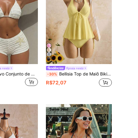
25
a vestir
#praia vestir
Swim SXY Novo Conjunto de Maiô Bikini de Verão com 2 Peças, Calça de Perna Reta com Textura de Tecido Damasco e Acessório de Estrela do Mar, Halter Tie, para Praia e Resort
Bellisia Top de Maiô Bikini Camisole Texturizado com Bolinhas, Relaxado para Férias, Feminino
-30%
R$72,07