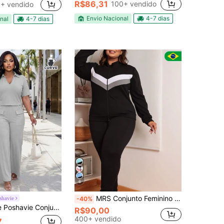
R$86,31
100+ vendido
+ vendido
Envio Nacional
4-7 dias
nal
4-7 dias
6
MRS Conjunto Feminino Plus Size Blusa Frio Calça
shavie
-40%
s Plus Size para Mulheres, Ajuste Estiloso e Relaxado, Conjunto Simples com Elasticidade.
R$90,00
400+ vendido
7