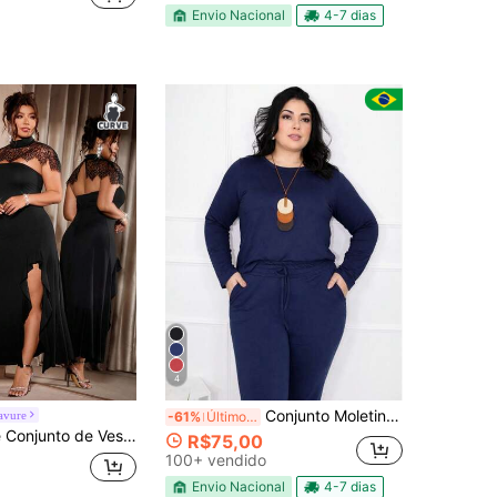
Envio Nacional
4-7 dias
4
Conjunto Moletinho Feminino Inverno Calça Pantalona + Blusa Manga Longa Tecido de malha Bolso conjunto feminina Feriado Férias Escritório Casa Diário viagem inverno
avure
-61%
Último dia
Sem Alças Plus Size com Bainha Franzida e Top com Xale de Renda
R$75,00
100+ vendido
Envio Nacional
4-7 dias