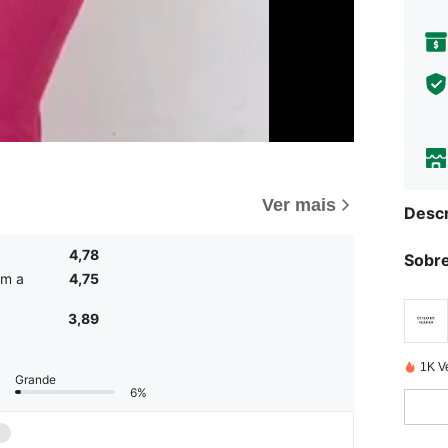
Ver mais
Descr
4,78
Sobre
om a
4,75
3,89
1K V
Grande
6%