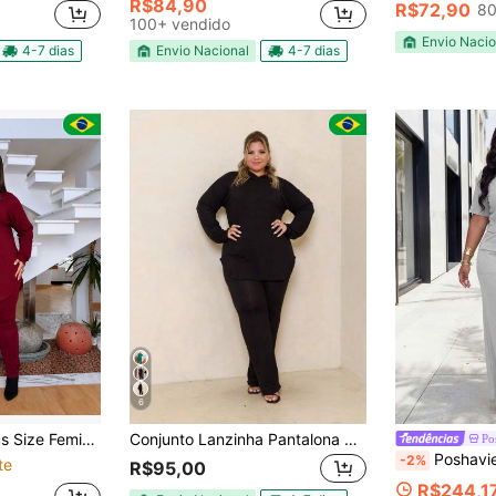
R$84,90
R$72,90
80
100+ vendido
Envio Nacio
4-7 dias
Envio Nacional
4-7 dias
6
z Blusa Manga Longa e Calça Ajustada Confortável
Conjunto Lanzinha Pantalona Calça Reta e Blusa Com Capuz Plus Size
Po
Poshavie Poshavie Conjunto Casual de Duas Peça
-2%
te
R$95,00
R$244,1