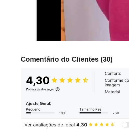
Comentário do Clientes
(30)
Conforto
4,30
Conforme c
imagem
Política de Avaliação
Material
Ajuste Geral:
Pequeno
Tamanho Real
18%
76%
Ver avaliações de local
4,30