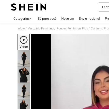
Lanz
Use up 
Categorias
Só para você
Novo em
Envio nacional
Pr
Início
Vestuário Feminino
Roupas Femininas Plus
Conjunto Plu
/
/
/
Video