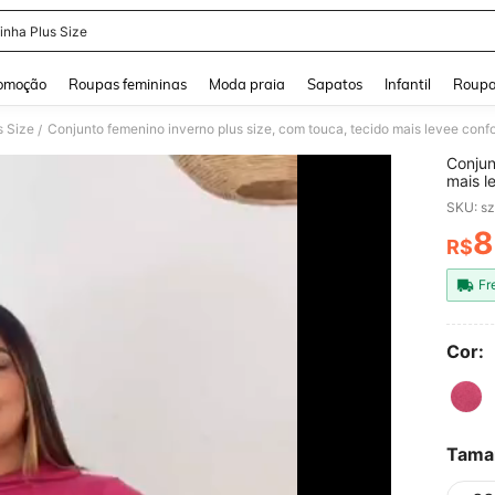
inha Plus Size
and down arrow keys to navigate search Buscas recentes and Pesquisar e Encontr
omoção
Roupas femininas
Moda praia
Sapatos
Infantil
Roupa
s Size
/
Conjun
mais le
e casu
SKU: s
8
R$
PR
Fr
Cor:
Tama