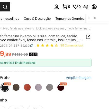
0
0
ar. Press Enter to select.
s masculinas
Casa & Decoração
Tamanhos Grandes
Joias e acessó
Conjunto femenino inverno plus size, com touca, tecido mais levee confortável, fenda nas laterais , look estiloso e casual, moda femenina, frio, noite.
to femenino inverno plus size, com touca, tecido
vee confortável, fenda nas laterais , look estiloso
al, moda femenina, frio, noite.
z25041071537189230
(30 Comentários)
9
,99
R$189,99
-53%
ICE AND AVAILABILITY
ete grátis & Envio Nacional
Preto
Ampliar imagem
nho