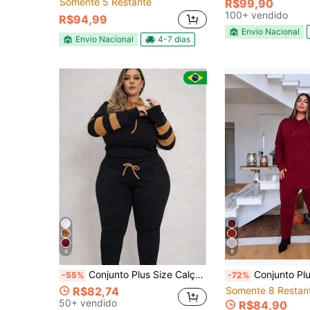
Somente 5 Restante
R$99,90
100+ vendido
R$94,99
Envio Nacional
Envio Nacional
4-7 dias
4
8
Conjunto Plus Size Calça e Blusa Manga Longa Feminina Capuz Crepe Tipo Moletom
Conjunto Plus Size Feminino Moletinho Leve com Capu
-55%
-72%
R$82,74
Somente 8 Restan
50+ vendido
R$84,90