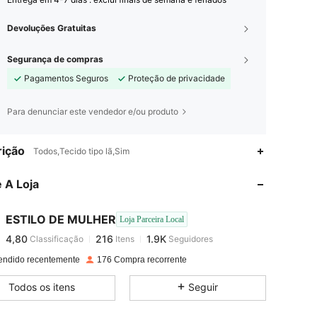
Devoluções Gratuitas
Segurança de compras
Pagamentos Seguros
Proteção de privacidade
Para denunciar este vendedor e/ou produto
4,80
216
1.9K
ição
Todos,Tecido tipo lã,Sim
 A Loja
4,80
216
1.9K
ESTILO DE MULHER
Loja Parceira Local
4,80
216
1.9K
Classificação
Itens
Seguidores
r***s
pago
1 dia atrás
endido recentemente
176 Compra recorrente
4,80
216
1.9K
Todos os itens
Seguir