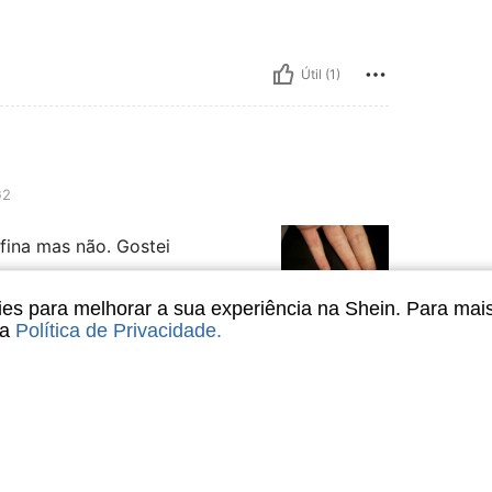
Útil (1)
2
 fina mas não. Gostei
s para melhorar a sua experiência na Shein. Para mai
sa
Política de Privacidade
.
Útil (5)
liações