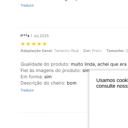
Traduzir
l***s
1 Jul,2025
Adaptação Geral: Tamanho Real, Cor: Preto, Tamanho: G2
Adaptação Geral:
Tamanho Real
Cor:
Preto
Tamanho:
G
Qualidade do produto
:
muito linda, achei que era
Fiel às imagens do produto
:
sim
Em forma
:
sim
Usamos cookie
Descrição do cheiro
:
bom
consulte nos
Traduzir
Ver Mais Ava