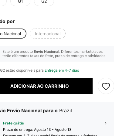
G1
G2
do por
io Nacional
Internacional
Este é um produto
Envio Nacional
. Diferentes marketplaces
terão diferentes taxas de frete, prazo de entrega e atividades.
 G2 estão disponíveis para
Entrega em 4-7 dias
ADICIONAR AO CARRINHO
io Envio Nacional para o
Brazil
Frete grátis
Prazo de entrega:
Agosto 13 - Agosto 18
Entrega em 4-7 dias : exclui finais de semana e feriados