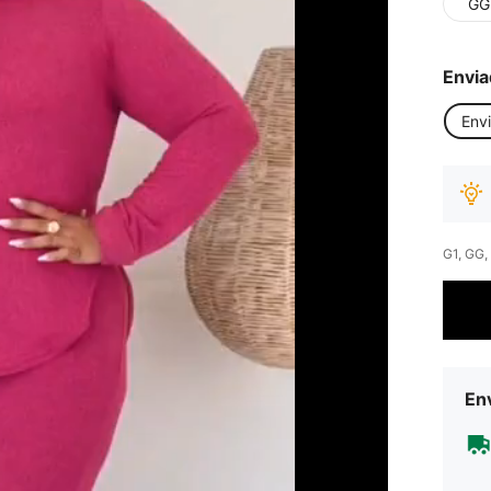
GG
Envia
Env
G1, GG,
Env