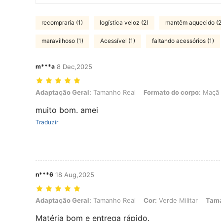
recompraria (1)
logística veloz (2)
mantêm aquecido (2
maravilhoso (1)
Acessível (1)
faltando acessórios (1)
m***a
8 Dec,2025
Adaptação Geral: Tamanho Real, Formato do corpo: Maçã, Cor: ter
Adaptação Geral:
Tamanho Real
Formato do corpo:
Maçã
muito bom. amei
Traduzir
n***6
18 Aug,2025
Adaptação Geral: Tamanho Real, Cor: Verde Militar, Tamanho: GG
Adaptação Geral:
Tamanho Real
Cor:
Verde Militar
Tam
Matéria bom e entrega rápido.