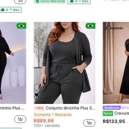
Envio Nacional
4-7 dias
4-7 dias
10
s e Detalhe Amarração Blusa Manga Longa Punho G1 ao G6
Conjunto lãnzinha Plus Size 3 Peças Cardigã Regata Calça Simples Casual elegante
Cr
-70%
Cravure Conjunto de Vestido 
Novo
Somente 1 Restante
R$89,99
R$133,95
100+ vendido