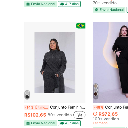
70+ vendido
Envio Nacional
4-7 dias
Envio Nacional
5
Conjunto Feminino Frio Plus Size Slim - Confortavel
Conjunto Feminino Plus Size Lanzinha Calça Pantalona Bolso
-14%
Últimos 3 dias
-48%
R$72,65
R$102,65
80+ vendido
100+ vendido
Envio Nacional
4-7 dias
Estimado