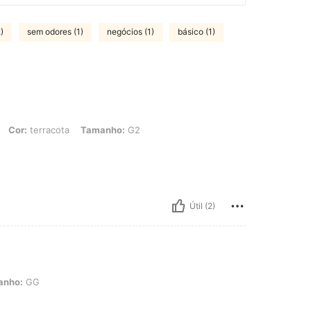
)
sem odores (1)
negócios (1)
básico (1)
racota, Tamanho: G2
Cor:
terracota
Tamanho:
G2
Útil (2)
anho:
GG