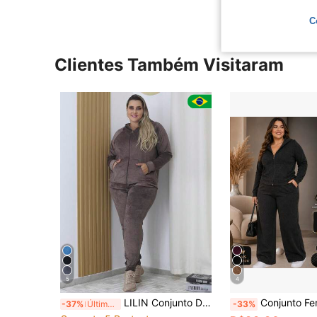
C
Clientes Também Visitaram
5
4
LILIN Conjunto De Plush Plus Size Com Capuz Calça Punho
Conjunto Feminino Plus Size Inverno Malha Rib Canelada Pr
-37%
Últimos 3 dias
-33%