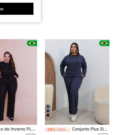
es
5
IZE Lanzinha Blusa Manga Longa e Calça com Elástico e Bolsos
Conjunto Plus Size Feminino Inverno Blusão e Calça Pantalona Casual Lãnzinha Canelado Malha Rib Quentinho
-28%
Últimos 3 dias