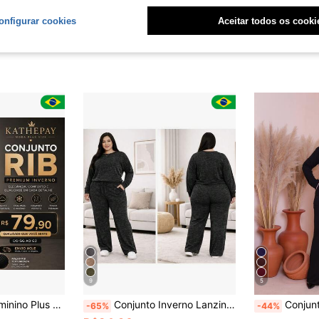
onfigurar cookies
Aceitar todos os cooki
9
5
emium com Capuz e Zíper Casual Elegante e Confortável
Conjunto Inverno Lanzinha Ribi Plus Size Blusa Manga Longa E Calça Pantalona Super Confortável
Conjunto de Inverno PLUS S
-65%
-44%