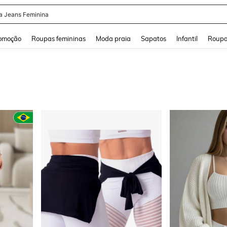
a
and down arrow keys to navigate search Buscas recentes and Pesquisar e Encontr
omoção
Roupas femininas
Moda praia
Sapatos
Infantil
Roupa