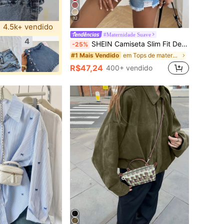
12
4.5k+ vendido
#Maternidade Suave
4
SHEIN Camiseta Slim Fit De Maternidade Com Franzido Lateral E Cor Sólida
-25%
em Tops de maternidade
#1 Mais Vendido
R$47,24
400+ vendido