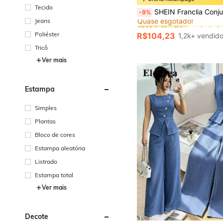
Tecido
#1 Mais Vendido
SHEIN Franclia Conjunto de 2 Peças Estilo Chinês Novo Asiático Minimalista com Top Sem Mangas de Gola Pequena 
-9%
Quase esgotado!
Jeans
#1 Mais Vendido
#1 Mais Vendido
Quase esgotado!
Quase esgotado!
Poliéster
R$104,23
1,2k+ vendid
#1 Mais Vendido
Quase esgotado!
Tricô
Ver mais
Estampa
Simples
Plantas
Bloco de cores
Estampa aleatória
Listrado
Estampa total
Ver mais
Decote