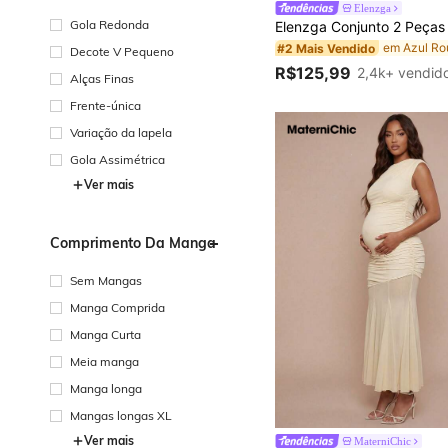
Elenzga
Gola Redonda
#2 Mais Vendido
Decote V Pequeno
R$125,99
2,4k+ vendid
Alças Finas
Frente-única
Variação da lapela
Gola Assimétrica
Ver mais
Comprimento Da Manga
Sem Mangas
Manga Comprida
Manga Curta
Meia manga
Manga longa
Mangas longas XL
Ver mais
MaterniChic