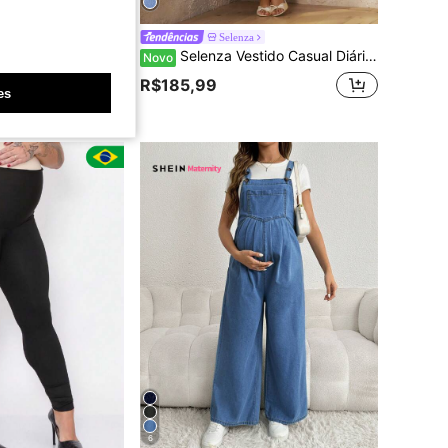
g Tecido Anarruga Premium Cintura Alta Com Bolso
Selenza
Selenza Vestido Casual Diário de Denim com Alças Finas, Amarração nas Costas e Franzido para Mulheres
Novo
0+ vendido
R$185,99
es
4-7 dias
6