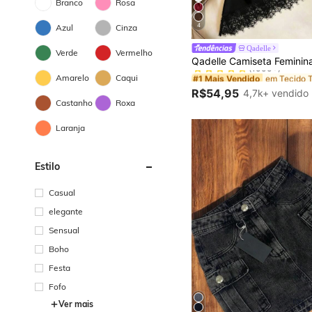
Branco
Rosa
4
Azul
Cinza
Qadelle
Verde
Vermelho
#1 Mais Vendido
(1000+)
#1 Mais Vendido
#1 Mais Vendido
Amarelo
Caqui
(1000+)
(1000+)
R$54,95
4,7k+ vendido
#1 Mais Vendido
Castanho
Roxa
(1000+)
Laranja
Estilo
Casual
elegante
Sensual
Boho
Festa
Fofo
Ver mais