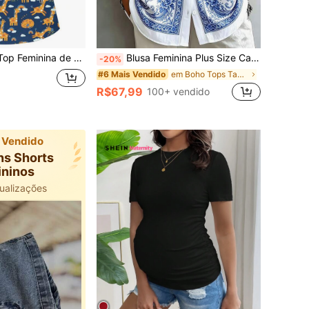
a, Uniforme de Trabalho para Enfermeira, Médica, Exame de Saúde, Cirurgia, Esteticista, Nutricionista e Laboratório, Funcional para Feriados
Blusa Feminina Plus Size Casual Fashion com Estampa Floral Barroca, Manga Longa e Botões
-20%
em Boho Tops Tamanhos Grandes
#6 Mais Vendido
R$67,99
100+ vendido
 Vendido
ns Shorts
ininos
ualizações
 há 11 minutos
10k+ usuários adicionaram à sacola
500+ usuários deram 5 estrelas
ualizações
 há 11 minutos