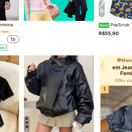
26
eminina
PopScrub Top Feminina de Verão com Decote em V, Manga Curta, Dois Bolsos e Estampa Fofa de Giraf
Novo
em Elegante Ternos Femininos
R$55,90
ias
Mais
em Jea
Fem
50k+ vis
comprei isso
1
50k+ vis
comprei isso
8