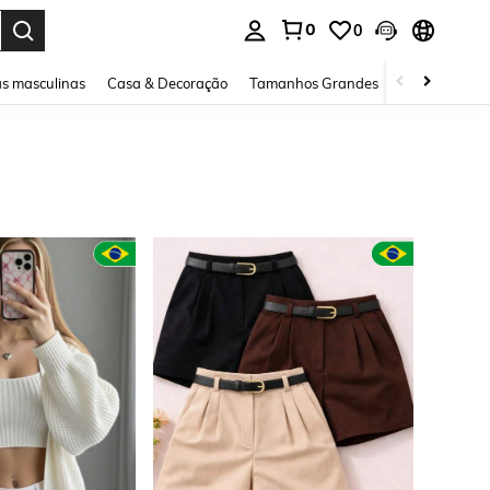
0
0
ar. Press Enter to select.
s masculinas
Casa & Decoração
Tamanhos Grandes
Joias e acessó