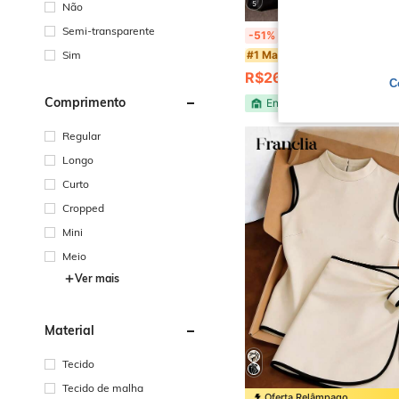
5
Não
Semi-transparente
Body Feminino Tule Transparente Manga Longa Gola Alta E
-51%
Sim
#1 Mais Vendido
R$26,39
9,3k+ vendido
C
Comprimento
Envio Nacional
4-7 d
Regular
Longo
Curto
Cropped
Mini
Meio
Ver mais
Material
Tecido
Tecido de malha
Oferta Relâmpago