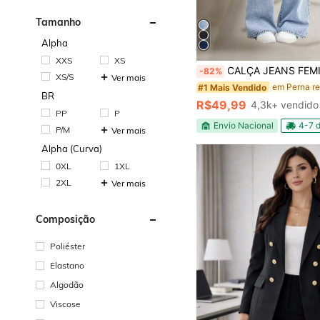
Tamanho
Alpha
XXS
XS
CALÇA JEANS FEMININA CINTURA ALTA PANTALONA WIDE LEG LISA DENIM PREMI
-82%
XS/S
Ver mais
#1 Mais Vendido
BR
R$49,99
4,3k+ vendido
PP
P
Envio Nacional
4-7 d
P/M
Ver mais
Alpha (Curva)
0XL
1XL
2XL
Ver mais
Composição
Poliéster
Elastano
Algodão
Viscose