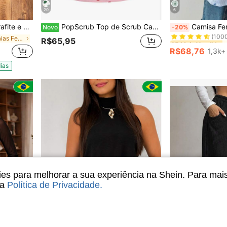
20
6
#5 Mais Vendido
m bolsos laterais
PopScrub Top de Scrub Casual Minimalista com Estampa de Arco-Íris da Sorte, Adequada para Trabalho, Deslocamento e Hospital de Animais de Estimação
Camisa Feminina Listrada com Blocos de C
Novo
-20%
(100
em Bolso Saias Femininas
#5 Mais Vendido
#5 Mais Vendido
R$65,95
(100
(100
R$68,76
1,3k+
#5 Mais Vendido
(100
ias
s para melhorar a sua experiência na Shein. Para mai
sa
Política de Privacidade
.