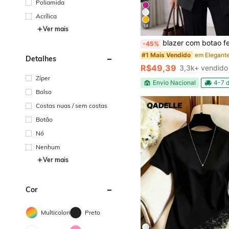
Poliamida
Acrílica
14
Ver mais
blazer com botao f
-45%
#1 Mais Vendido
Detalhes
R$49,39
3,3k+ vendido
Zíper
Envio Nacional
4-7 d
Bolso
Costas nuas / sem costas
Botão
Nó
Nenhum
Ver mais
Cor
Multicolorido
Preto