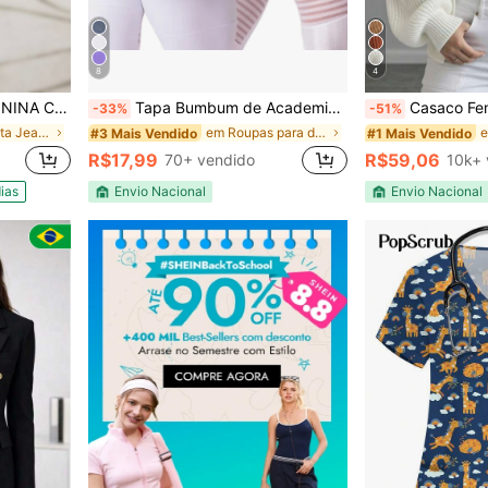
8
4
#1 Mais Vendido
Quase esgotado!
UM-11.11 Promoção Cor Preto
Tapa Bumbum de Academia para Amarrar na Cintura e se Proteger Treino Musculação Feminino
Casaco Feminino Inverno
-33%
-51%
#1 Mais Vendido
#1 Mais Vendido
Quase esgotado!
Quase esgotado!
em Perna reta Jeans Feminino
em Roupas para dança de palco
#3 Mais Vendido
#1 Mais Vendido
R$17,99
R$59,06
70+ vendido
10k+ 
Quase esgotado!
ias
Envio Nacional
Envio Nacional