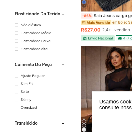
7
Elasticidade Do Tecido
Saia Jeans cargo grafite e azul Saía cargo co
-86%
#1 Mais Vendido
Não elástico
R$27,00
2,4k+ vendido
Elasticidade Média
Envio Nacional
4-7 d
Elasticidade Baixa
Elasticidade alta
Caimento Da Peça
Ajuste Regular
Slim Fit
Solto
Skinny
Usamos cookie
consulte nos
Oversized
Translúcido