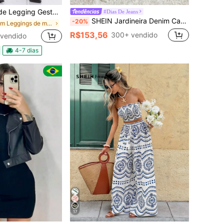
ante Cós Alto Calça Blackout Perneiras
#Dias De Jeans
SHEIN Jardineira Denim Casual Solta de Perna Larga Azul Ajustável para Gestantes
-20%
em Leggings de maternidade
R$153,56
300+ vendido
vendido
4-7 dias
17
em Botão Casaco casual
em Cordão Roupas Femininas De Duas Peças