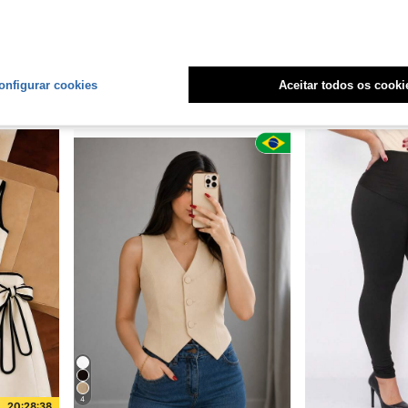
4
legante Moda Blogueira
Blusa Feminina Gola Alta Com Renda Assimétrico Elegante Casual Primavera Verão Otono Inverno
Calça Pantalona Feminina Wide Le
-84%
-48%
em Macacões Femininos
em Tecido Regatas sem mangas frescas
#1 Mais Vendido
R$46,99
80
R$29,00
2,3k+ vendido
onfigurar cookies
Aceitar todos os cooki
Envio Nacional
ias
Envio Nacional
4-7 dias
4
20:28:36