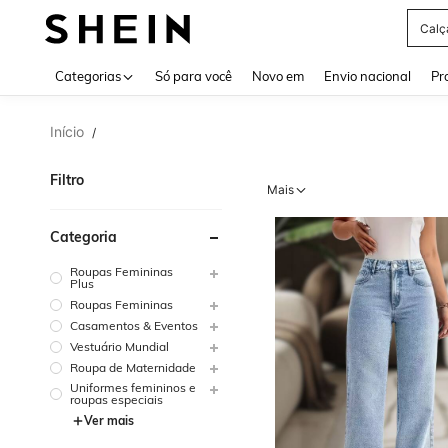
Bols
Use up 
Categorias
Só para você
Novo em
Envio nacional
Pr
Início
/
Filtro
Mais
Categoria
Roupas Femininas
Plus
Roupas Femininas
Casamentos & Eventos
Vestuário Mundial
Roupa de Maternidade
Uniformes femininos e
roupas especiais
Ver mais