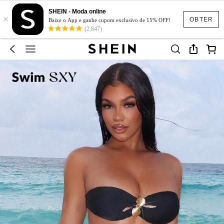
SHEIN - Moda online
×
OBTER
Baixe o App e ganhe cupom exclusivo de 15% OFF!
(2,847)