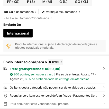
PP
(XS)
P
(S)
M
(M)
G
(L)
GG
(XL)
Guia de tamanhos
Verifique meu tamanho
Não é o seu tamanho? Conte-nos
Enviado De
Internacional
Produto Internacional sujeito à declaração de importação e a
tributos estaduais e federais.
Envio Internacional para o
Brazil
Frete grátis(Pedidos ≥ R$69,00)
200 pontos, se houver atraso
Prazo de entrega:
Agosto 17 -
Agosto 25,
60% de probabilidade de entrega em até
12
dias
Os itens desta categoria não podem ser devolvidos ou trocados.
Reenviar se o item estiver perdido/danificado · Pagamentos Seguros · Proteção de privacidade
Para denunciar este vendedor e/ou produto