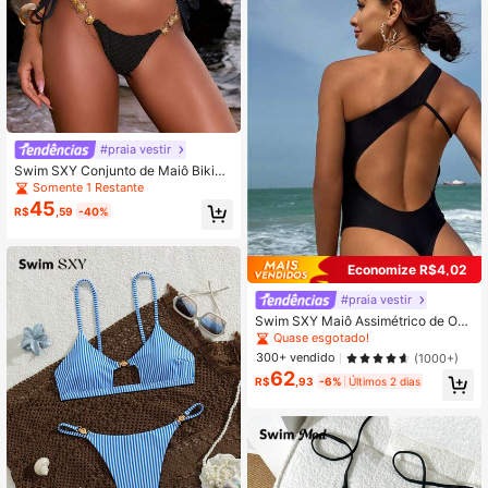
#praia vestir
Swim SXY Conjunto de Maiô Bikini
de Crochê Preto e Sexy com Conch
Somente 1 Restante
as para Festa e Praia, Parte de Cim
45
R$
,59
-40%
a e Parte de Baixo, Verão
Economize R$4,02
#praia vestir
Swim SXY Maiô Assimétrico de Om
bro Aberto e Decotado de Cor Sólid
Quase esgotado!
a e Moda Feminina para Praia no Ve
300+ vendido
(1000+)
rão
62
R$
,93
-6%
Últimos 2 dias