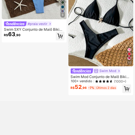
9
#praia vestir
Swim SXY Conjunto de Maiô Bikini
63
Sexy Feminino para Verão, Praia e F
R$
,90
érias, com Acessórios de Metal, Alç
as Finas e Tanga
32
Swim Mod
Swim Mod Conjunto de Maiô Bikini
Sexy com Decote Halter e Detalhes
100+ vendido
(1000+)
Metálicos em Cor Sólida, Verão
52
R$
,96
-7%
Últimos 2 dias