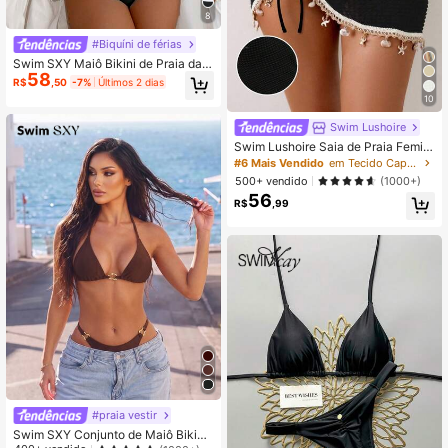
8
#Biquíni de férias
Swim SXY Maiô Bikini de Praia da
58
Moda com Alças Finas e Acabamen
R$
,50
-7%
Últimos 2 dias
to em Cores Contrastantes
10
Swim Lushoire
Swim Lushoire Saia de Praia Femini
na de Férias de Verão com Cordão,
#6 Mais Vendido
em Tecido Capas Femininas
Franzido, Estrela-do-mar, Concha,
500+ vendido
(1000+)
Borla, Cor Sólida, Tecido de Textura
56
Especial, Bainha Dividida
R$
,99
#praia vestir
Swim SXY Conjunto de Maiô Bikini