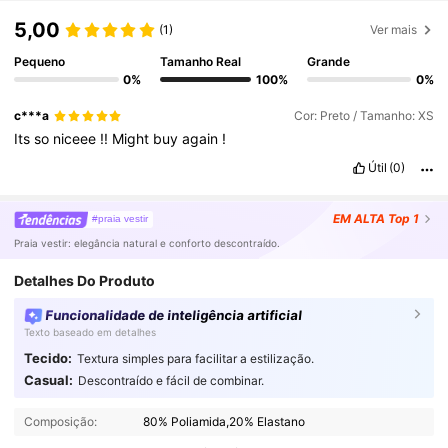
5,00
(1)
Ver mais
Pequeno
Tamanho Real
Grande
0%
100%
0%
c***a
Cor: Preto / Tamanho: XS
Its
so
niceee
!!
Might
buy
again
!
Útil
(0)
EM ALTA
Top 1
#praia vestir
Praia vestir: elegância natural e conforto descontraído.
Detalhes Do Produto
Funcionalidade de inteligência artificial
Texto baseado em detalhes
Tecido:
Textura simples para facilitar a estilização.
Casual:
Descontraído e fácil de combinar.
316K Seguidores
4,90
Composição:
80% Poliamida,20% Elastano
316K Seguidores
4,90