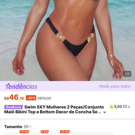
1/7
46
-40%
R$
,19
R$76,99
Swim SXY Mulheres 2 Peças/Conjunto
5,00
(
1
)
Maiô Bikini Top e Bottom Decor de Concha Se
xy Sem Alça e Sem Arame, Traje de Praia para
Férias de Verão
Tamanho
BR
10 left
8 left
10 left