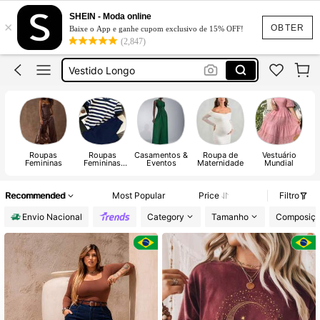
Vestido Feminino
SHEIN - Moda online
×
Vestido
OBTER
Baixe o App e ganhe cupom exclusivo de 15% OFF!
(2,847)
Vestido Longo
Vestido Longo Elegante
Conjunto Feminino
Vestido Feminino
Vestido
Roupas
Roupas
Casamentos &
Roupa de
Vestuário
Femininas
Femininas
Eventos
Maternidade
Mundial
Plus
Recommended
Most Popular
Price
Filtro
Envio Nacional
Category
Tamanho
Composiç