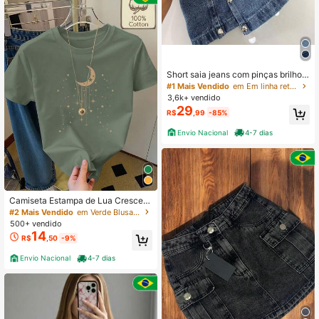
Short saia jeans com pinças brilho 1
00% jeans sintura alta elegante 20
#1 Mais Vendido
em Em linha reta Saias do dia a dia
26
3,6k+ vendido
29
R$
,99
-85%
Envio Nacional
4-7 dias
Camiseta Estampa de Lua Crescent
e e Estrelas ao Redor Confortável e
#2 Mais Vendido
em Verde Blusas versáteis para o dia a dia
Respirável, Roupas de Verão Femini
500+ vendido
nas
14
R$
,50
-9%
Envio Nacional
4-7 dias