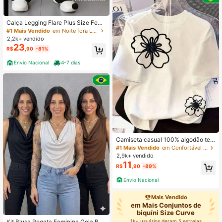
Calça Legging Flare Plus Size Femi
nina Barra Larga Caimento Perfeito
#1 Mais Vendido
em Noite fora Leggings Tamanhos Grandes
Cintura Alta Preta
2,2k+ vendido
23
R$
,90
-81%
Envio Nacional
4-7 dias
Camiseta casual 100% algodão teci
do leve confortável gola redonda
#1 Mais Vendido
em Confortável T-Shirts Mulher
2,9k+ vendido
11
R$
,90
-89%
Envio Nacional
Mais Vendido
em Mais Conjuntos de
biquíni Size Curve
1k+ usuários deram 5 estrelas
Kit Blusa Regata Feminina Gola Bob