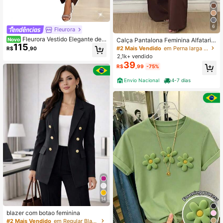
6
Fleurora
Fleurora Vestido Elegante de F
Calça Pantalona Feminina Alfataria
Novo
115
esta Feminino com Manga Morceg
com Botão e Ziper Wide Leg
#2 Mais Vendido
em Perna larga Calças Femininas
R$
,90
o, Decoração Metálica e Cintura M
2,1k+ vendido
arcada em Cor Sólida
39
R$
,99
-75%
Envio Nacional
4-7 dias
14
blazer com botao feminina
#2 Mais Vendido
em Regular Blazers Femininos