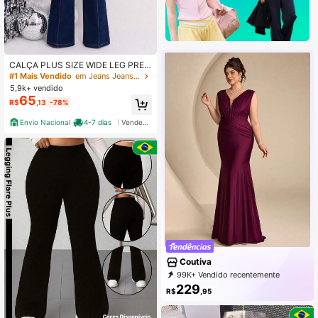
CALÇA PLUS SIZE WIDE LEG PRE
MIUM
#1 Mais Vendido
em Jeans Jeans Tamanhos Grandes
5,9k+ vendido
65
R$
,13
-78%
Envio Nacional
4-7 dias
Vendedor Indicado
Coutiva
99K+ Vendido recentemente
95K+ Compra recorrente
229
R$
,95
198K Assinatura