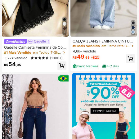
4
CALÇA JEANS FEMININA CINTURA
Qadelle
ALTA PANTALONA WIDE LEG LISA
#1 Mais Vendido
em Perna reta Calças jeans de perna
Qadelle Camiseta Feminina de Cor
DENIM PREMIUM-11.11 Promoção
4,6k+ vendido
Sólida com Gola Redonda, Manga
#1 Mais Vendido
em Tecido T-Shirts Mulher
Cor Preto
49
Curta e Barra de Renda, Estilo Fashi
R$
,99
-82%
5,2k+ vendido
(1000+)
on
54
R$
,95
Envio Nacional
4-7 dias