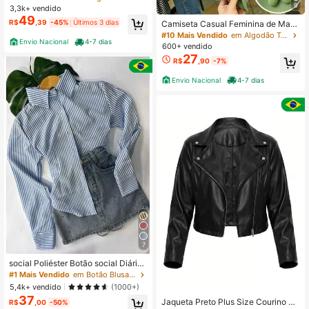
9
3,3k+ vendido
49
R$
,39
-45%
Últimos 3 dias
Camiseta Casual Feminina de Man
ga Curta com Gola Redonda e Esta
#10 Mais Vendido
em Algodão Tops, blusas e camisetas femininas
Envio Nacional
4-7 dias
mpa de Urso
600+ vendido
27
R$
,90
-7%
Envio Nacional
4-7 dias
7
social Poliéster Botão social Diário
PRIMAVERA/VERAO/INVERNO
#1 Mais Vendido
em Botão Blusas Femininas
5,4k+ vendido
(1000+)
37
Jaqueta Preto Plus Size Courino Si
R$
,00
-50%