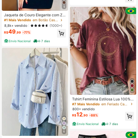
5
Jaqueta de Couro Elegante com Zíp
er e Botão
#1 Mais Vendido
em Botão Casaco casual
8,8k+ vendido
(1000+)
49
R$
,99
-77%
Envio Nacional
4-7 dias
Tshirt Feminina Estilosa Lua 100%
Algodão Camisetão Oversized Stre
#7 Mais Vendido
em Feriado Camisetas básicas
etwear Premium
800+ vendido
12
R$
,90
-88%
Envio Nacional
4-7 dias
6