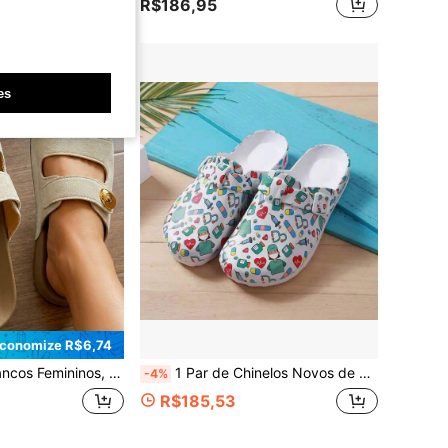
R$186,95
es
conomize R$6,74
lias de Praia, Sapatos, Sandálias Femininas de Dedo Aberto com Sola Grossa, Chinelos Brancos Femininos com Sola Grossa, Sandálias Femininas
1 Par de Chinelos Novos de Verão para Mulheres, Slides Fechados Casuais Antiderrapantes, Versáteis para o Trabalho, Confortáveis e Duráveis
-4%
R$185,53