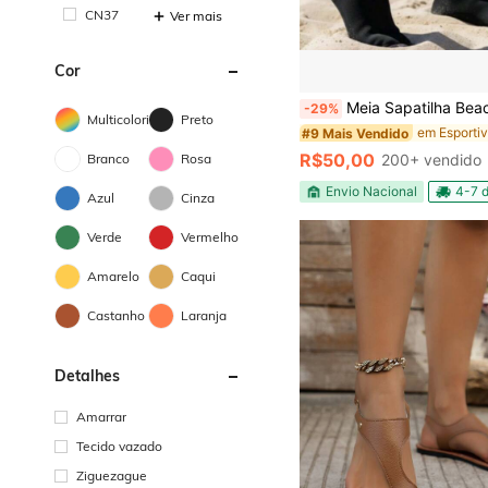
CN37
Ver mais
Cor
Meia Sapatilha Beach Tennis Fut Volei Espo
-29%
Multicolorido
Preto
#9 Mais Vendido
R$50,00
Branco
Rosa
200+ vendido
Envio Nacional
4-7 d
Azul
Cinza
Verde
Vermelho
Amarelo
Caqui
Castanho
Laranja
Detalhes
Amarrar
Tecido vazado
Ziguezague