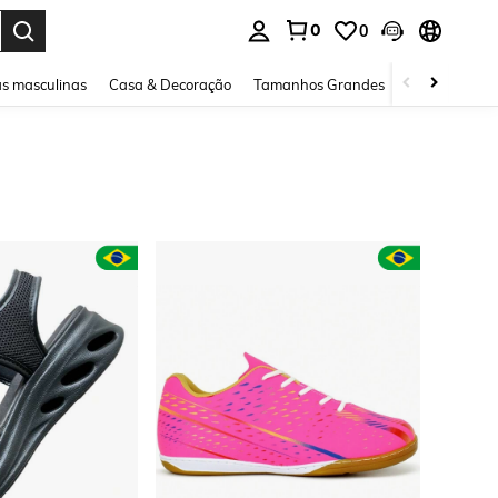
0
0
ar. Press Enter to select.
s masculinas
Casa & Decoração
Tamanhos Grandes
Joias e acessó