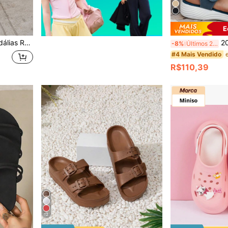
E
de Metal Rebitada, Design Minimalista
2025 Novos Chinelos de Praia Personali
-8%
Últimos 2 dias
#4 Mais Vendido
R$110,39
12