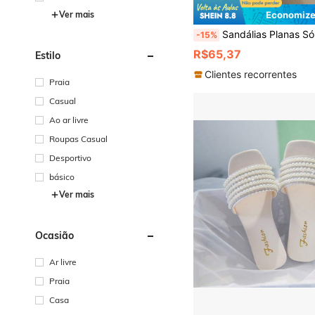
Economize
Ver mais
Sandálias Planas Sólidas Frescas Estilo Simples Slip-On Moda Listrada Semi-Circ
-15%
R$65,37
Estilo
Clientes recorrentes
Praia
Casual
Ao ar livre
Roupas Casual
Desportivo
básico
Ver mais
Ocasião
Ar livre
Praia
Casa