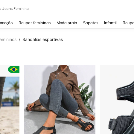
a Jeans Feminina
and down arrow keys to navigate search Buscas recentes and Pesquisar e Encontr
omoção
Roupas femininas
Moda praia
Sapatos
Infantil
Roupa
femininos
Sandálias esportivas
/