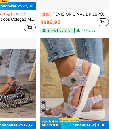
conomize R$22,39
TÊNIS ORIGINAL DK ESPORTIVO E MEIA PARA SKATISTA E ACADEMIA PARA DIA A DIA MUITO REGISTENTE E CASUAL
al Flagship Store
-25%
amancos Rosa Sapatos para Mulheres Tamanho 39-40
R$89,90
Envio Nacional
4-7 dias
conomize R$12,12
Economize R$3,36