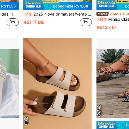
 R$11,53
Economize R$4,88
E
ular Populares para Mulheres
2025 Nova primavera/verão Mulheres Plus Size Fashionable Outdoor/Indoor Antiderrapante, Desodorizante, Casual, Fivela, Chinelos Eva Monopeça, Macio, Leve, Confortável, Versátil, Outdoor Sports
Miniso Glob
-4%
Miniso Clássicos Coleção Marie T
-14%
R$117,02
R$137,51
E