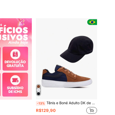
Tênis e Boné Adulto DK de Camurça Skatista Original para Esporte e Dia a dia
-13%
R$129,90