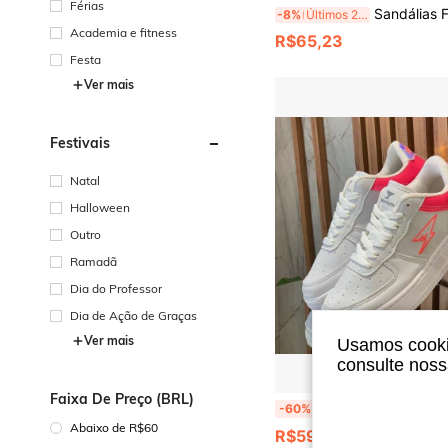
Férias
Sandálias Femininas Plus Size, Novas Sandálias Femininas de Verão com Bico Quadrado Prateado, Chinelos com Cadarço, Sola Macia Antider
-8%
Últimos 2 dias
Academia e fitness
R$65,23
Festa
Ver mais
Festivais
Natal
Halloween
Outro
Ramadã
Dia do Professor
Dia de Ação de Graças
Ver mais
Usamos cookie
consulte nos
Faixa De Preço (BRL)
Tenis Feminino Masculino Unisex Casual Origina
-60%
Abaixo de R$60
R$59,90