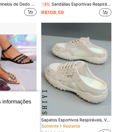
do Planos de Ponta Apontada em Cor Sólida para Praia, Sandálias Casuais de Moda para Uso Externo no Verão
Sandálias Esportivas Respiráveis Casuais para Mulheres Plus Size, Tênis de Moda Confortáveis de Slip-On Leves, Com Parte Superior em Malha, Fecho de Gancho e Argola
-3%
R$108,59
s informações
conomize R$6,48
Sólida para Praia, Sandálias Casuais de Moda para Uso Externo no Verão
Sapatos Esportivos Respiráveis, Versáteis, Casuais, Simples e com Recorte Traseiro na Moda
Somente 1 Restante