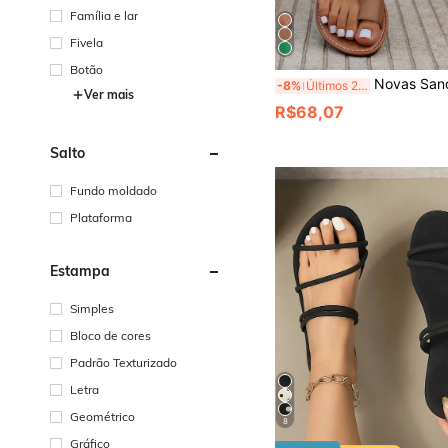
Família e lar
Fivela
Botão
Novas Sandálias Rasteiras Femininas para Praia com Tira 
-8%
Últimos 2 dias
Ver mais
R$68,07
Salto
Fundo moldado
Plataforma
Estampa
Simples
Bloco de cores
Padrão Texturizado
Letra
Geométrico
8
Gráfico