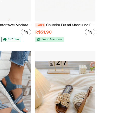
minina Casual Tecido Sandália Ar livre Férias
Chuteira Futsal Masculino Feminino Confortável Resistente Antiderrapante Original Promoção
-48%
R$51,90
4-7 dias
Envio Nacional