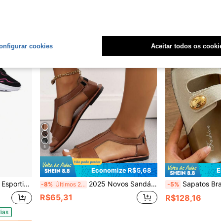
onfigurar cookies
Aceitar todos os cooki
5
Economize R$5,68
E
r Livre Confortável
2025 Novos Sandálias Planas de Verão para Mulheres Plus Size, Antiderrapante, Bico Redondo, Casual da Moda
Sapatos Brancos Femininos, Sandálias Femininas Confortáveis, Chinelos de Verão, Praia, Férias, Sandá
-8%
Últimos 2 dias
-5%
R$65,31
R$128,16
ias