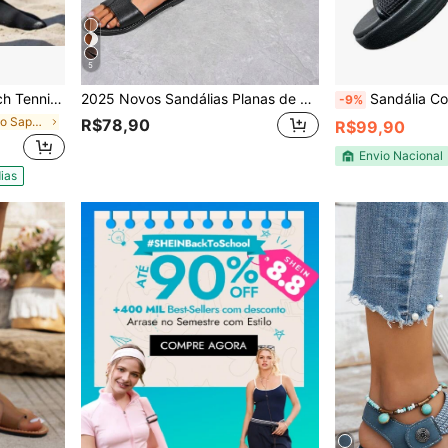
5
rtiva Areia Praia
2025 Novos Sandálias Planas de Verão para Mulheres Plus Size, Antiderrapante, Bico Redondo, Casual da Moda
Sandália Confortável Modare Fe
-9%
em Esportivo Sapatos Femininos Outdoor
R$78,90
R$99,90
Envio Nacional
ias