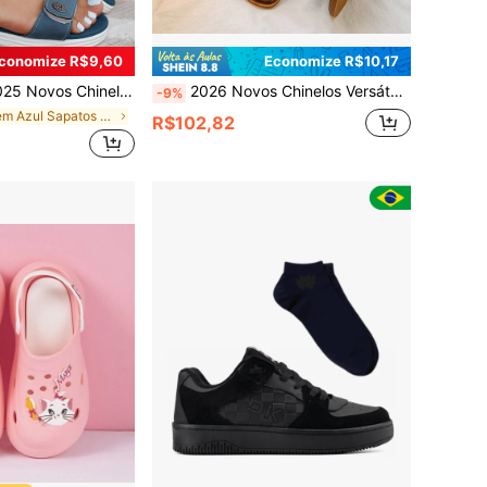
conomize R$9,60
Economize R$10,17
zados para Mulheres Petite, Sandálias Esportivas Casuais Soltas com Faixa Elástica Respirável e Antiderrapante, Fechamento com , Sandálias para Uso Externo com Sola Macia e Versátil, Sandálias com Sola Grossa Adequadas para Gestantes, Sandálias de Moda Leves e Confortáveis com Biqueira Aberta
2026 Novos Chinelos Versáteis de Verão com Pérola Bege, Sola Plana Chinelos de Praia para Mulheres Combinar com Vestidos
-9%
em Azul Sapatos Femininos Outdoor
R$102,82