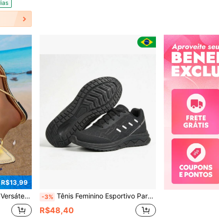
ias
 R$13,99
s de Praia, Chinelos de Verão
Tênis Feminino Esportivo Para Academia e Corridas Confortavel Leve e Macio ENVIO IMEDIATO
-3%
R$48,40