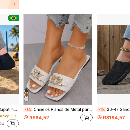
Esportiva Areia Praia
Chinelos Planos de Metal para Praia e Casa
36-47 Sandálias Slip-On Pretas Unissex, Chinelos Respiráveis de Mal
-8%
-1%
em Esportivo Sapatos Femininos Outdoor
R$64,52
R$184,57
do