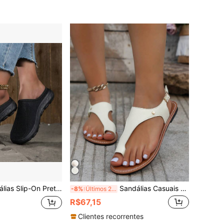
ha para o Verão, Sandálias Slip-On Confortáveis para Idosos, Gestantes, Enfermeiras, Uso Casual
Sandálias Casuais Planas com Tira de Metal Rebitada e Remendos 2025 Novo Modelo Feminino para Uso Externo
-8%
Últimos 2 dias
R$67,15
Clientes recorrentes