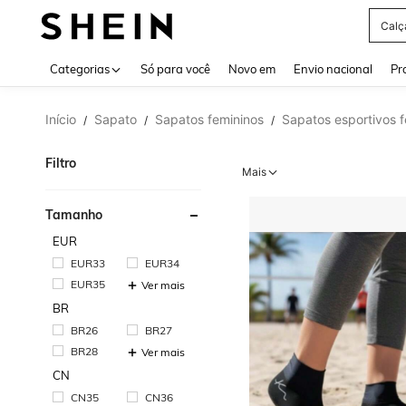
Calç
Use up 
Categorias
Só para você
Novo em
Envio nacional
Pr
Início
Sapato
Sapatos femininos
Sapatos esportivos 
/
/
/
Filtro
Mais
Tamanho
EUR
EUR33
EUR34
EUR35
Ver mais
BR
BR26
BR27
BR28
Ver mais
CN
CN35
CN36