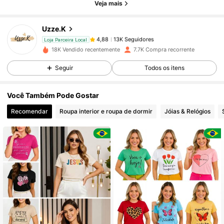
Veja mais
Uzze.K
13K Seguidores
4,88
n***m
pago
1 dia atrás
Loja Parceira Local
18K Vendido recentemente
7.7K Compra recorrente
13K Seguidores
4,88
Seguir
Todos os itens
Você Também Pode Gostar
13K Seguidores
4,88
Recomendar
Roupa interior e roupa de dormir
Jóias & Relógios
13K Seguidores
4,88
13K Seguidores
4,88
13K Seguidores
4,88