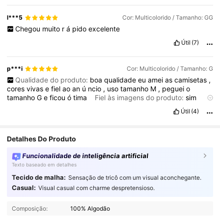
l***5
Cor: Multicolorido / Tamanho: GG
Chegou
muito
r
á
pido
excelente
Útil
(7)
p***i
Cor: Multicolorido / Tamanho: G
Qualidade do produto:
boa
qualidade
eu
amei
as
camisetas
,
cores
vivas
e
fiel
ao
an
ú
ncio
,
uso
tamanho
M
,
peguei
o
tamanho
G
e
ficou
ó
tima
Fiel às imagens do produto:
sim
Descrição do cheiro:
sem
cheiro
forte
Útil
(4)
Detalhes Do Produto
Funcionalidade de inteligência artificial
Texto baseado em detalhes
Tecido de malha:
Sensação de tricô com um visual aconchegante.
13K Seguidores
4,88
Casual:
Visual casual com charme despretensioso.
Composição:
100% Algodão
13K Seguidores
4,88