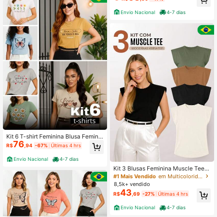
Envio Nacional
4-7 dias
Kit 6 T-shirt Feminina Blusa Feminin
76
a Baby Look Feminina Malha Premi
R$
,94
-67%
Últimas 4 hrs
um
Envio Nacional
4-7 dias
Kit 3 Blusas Feminina Muscle Tee
Moderna Casual 100% Algodão - F
#1 Mais Vendido
em Multicolorido T-Shirts Mulher
00
8,5k+ vendido
43
R$
,69
-27%
Últimas 4 hrs
Envio Nacional
4-7 dias