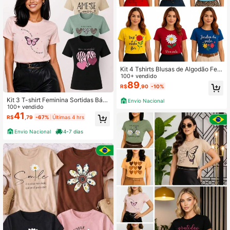
Kit 4 Tshirts Blusas de Algodão Fem
ininas Baby Look Camiseta Roupa
100+ vendido
Femininas de Manga Curta Sortidas
89
R$
,90
-10%
- Camiseta Feminina Gola Redonda
Kit 3 T-shirt Feminina Sortidas Bási
Envio Nacional
cas Casuais 100% Algodão Premiu
100+ vendido
m
41
R$
,79
-67%
Últimas 4 hrs
Envio Nacional
4-7 dias