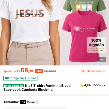
1/14
68
-65%
Últimas 4 horas
R$
,39
R$196,99
Apartir de
Entrega em 4-7 dias
Kit 5 T-shirt Feminina Blusa
4,89
(
1000+
)
Envio Nacional
Baby Look Camiseta Blusinha
Tamanho
:
BR
Padrão