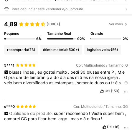
Para denunciar este vendedor e/ou produto
4,89
(1000+)
Ver mais
Pequeno
Tamanho Real
Grande
6%
92%
2%
recompraria
(73)
ótimo material
(500+)
logística veloz
(56)
5***1
Cor: Multicolorido / Tamanho: G
blusas
lindas
,
eu
gostei
muito
.
pedi
30
blusas
entre
P
,
M
e
G
pra
dar
de
lembran
ç
a
do
dia
das
m
ã
es
na
nossa
igreja
.
veio
bem
diversificado
as
estampas
,
somente
duas
ou
tr
ê
s
que
vieram
repetidas
,
mas
em
tamanhos
diferentes
.
chegaram
Útil
(150)
todas
certinhas
.
curtam
meu
coment
á
rio
c***0
Cor: Multicolorido / Tamanho: GG
Qualidade do produto:
super
recomendo
!
Veste
super
bem
,
comprei
GG
para
ficar
bem
largo
,
mas
n
ã
o
ficou
!
Útil
(16)