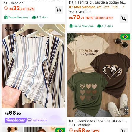
Kit 4 Tshirts blusas de algodão femi
nforto e Qualidade Mulheres Estilo
50+ vendido
ninas baby look camiseta roupa fe
#7 Mais Vendido
em Fofa T-Shirts Mulher
Sortidas
32
R$
,90
-67%
mininas
600+ vendido
70
Envio Nacional
4-7 dias
R$
,21
-61%
Últimas 4 hrs
Envio Nacional
4-7 dias
66
R$
,90
Selamara
Kit 3 Camisetas Feminina Blusa 10
0% algodao Primavera novidade 20
100+ vendido
25 estampa Carnaval
58
R$
,80
-47%