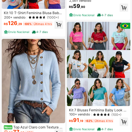
2,5k+ vendido
G
59
R$
,90
Kit 10 T-Shirt Feminina Blusa Baby
Envio Nacional
4-7 dias
Look Camiseta Roupa Feminina
200+ vendido
(1000+)
126
R$
,29
-66%
Últimas 4 hrs
Envio Nacional
4-7 dias
Kit 7 Blusas Feminina Baby Look Fe
minina Camiseta Feminina 100% Al
100+ vendido
(100+)
godão
91
R$
,19
-62%
Últimas 4 hrs
Top Azul Claro com Textura d
Novo
Envio Nacional
4-7 dias
77
e Botão de Madeira Diagonal e Ner