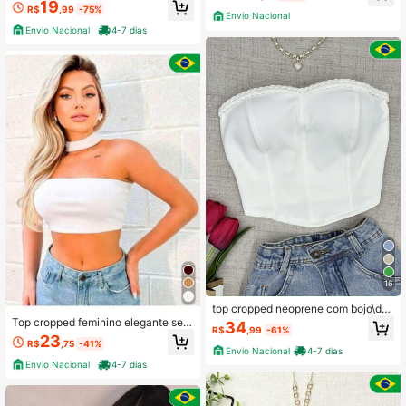
19
R$
,99
-75%
Envio Nacional
Envio Nacional
4-7 dias
16
top cropped neoprene com bojo\des
ign detalhado de tecido
Top cropped feminino elegante sem
34
R$
,99
-61%
mangas com ombros à mostra e gol
23
R$
,75
-41%
a choker. Tecido com elasticidade
Envio Nacional
4-7 dias
média.
Envio Nacional
4-7 dias