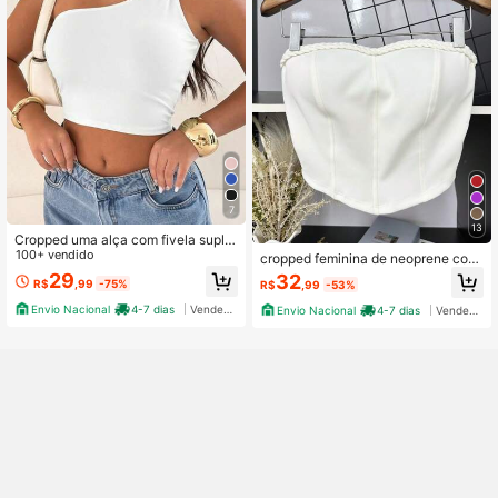
7
13
Cropped uma alça com fivela suple
x toque poliamida
100+ vendido
cropped feminina de neoprene com
bojo
29
32
R$
,99
-75%
R$
,99
-53%
Envio Nacional
4-7 dias
Vendedor Indicado
Envio Nacional
4-7 dias
Vendedor Indicado