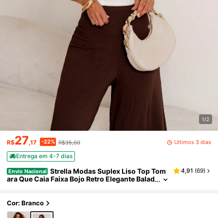
1/2
27
-22%
Últimos 3 dias
R$
,17
R$35,00
Entrega em 4-7 dias
Strella Modas Suplex Liso Top Tom
4,91
(
69
)
Envio Nacional
ara Que Caia Faixa Bojo Retro Elegante Balad
a Fashion Cropped Feminino Mães Namorad
os
Cor: Branco