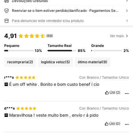
Devoluções Gratuitas
Reenviar se o item estiver perdido/danificado · Pagamentos Seguros · Proteção de privacidade
Para denunciar este vendedor e/ou produto
4,91
(69)
Ver mais
Pequeno
Tamanho Real
Grande
13%
85%
2%
recompraria
(2)
logística veloz
(5)
ótimo material
(9)
r***s
Cor: Branco / Tamanho: Unico
É
um
off
white
.
Bonito
e
bom
custo
benef
í
cio
Útil
(2)
d***s
Cor: Branco / Tamanho: Unico
Maravilhosa
!
veste
muito
bem
,
envio
r
á
pido
Útil
(0)