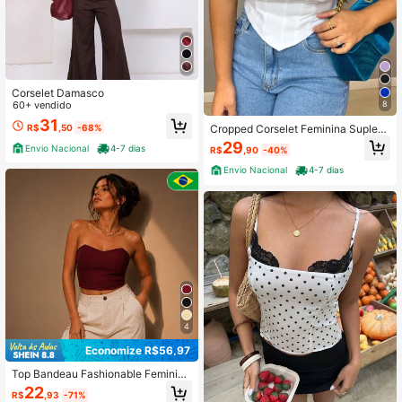
Corselet Damasco
60+ vendido
8
31
Cropped Corselet Feminina Suplex
R$
,50
-68%
Com Bojo Tomara Que Caia Super
29
Envio Nacional
4-7 dias
R$
,90
-40%
Moda Envio!!
Envio Nacional
4-7 dias
4
Economize R$56,97
Top Bandeau Fashionable Feminino
Sexy Vellure Modelador Feminino cr
22
R$
,93
-71%
opped tomara que caia cropped cor