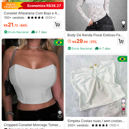
Economize R$38,27
Corselet Alfaiataria Com Bojo e Am
arração Atrás 2025
100+ vendido
(500+)
21
R$
,72
-64%
Envio Nacional
4-7 dias
Body De Renda Floral Estiloso Femi
nino Transparente Rendado Manga
29
R$
,99
-77%
Longa Segunda Pele Chic
Envio Nacional
4-7 dias
8
Simples Costas nuas / sem costas P
Cropped Corselet Morcego Tomara
raia
200+ vendido
(100+)
Que Caia Preto e Cores