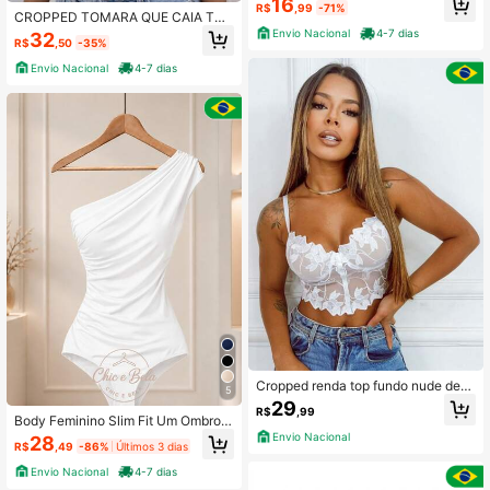
16
R$
,99
-71%
CROPPED TOMARA QUE CAIA TRA
NÇADO COM BOJO ISABELA
Envio Nacional
4-7 dias
32
R$
,50
-35%
Envio Nacional
4-7 dias
Cropped renda top fundo nude dec
5
otadoo
29
R$
,99
Body Feminino Slim Fit Um Ombro S
ó Tecido Premium
Envio Nacional
28
R$
,49
-86%
Últimos 3 dias
Envio Nacional
4-7 dias