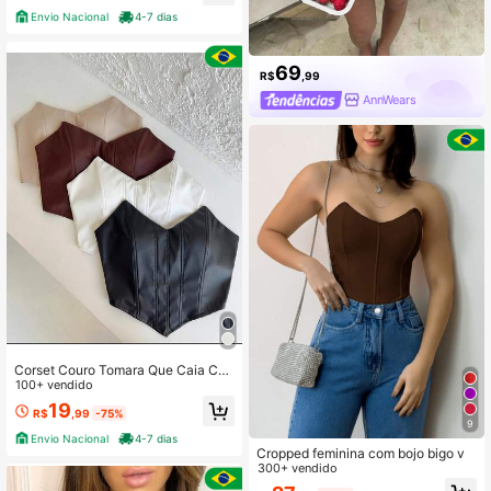
set cropped estruturado cropped el
Envio Nacional
4-7 dias
egante cropped sexy
69
R$
,99
AnnWears
Corset Couro Tomara Que Caia Co
m Bojo Couro Fake
100+ vendido
19
R$
,99
-75%
9
Envio Nacional
4-7 dias
Cropped feminina com bojo bigo v
300+ vendido