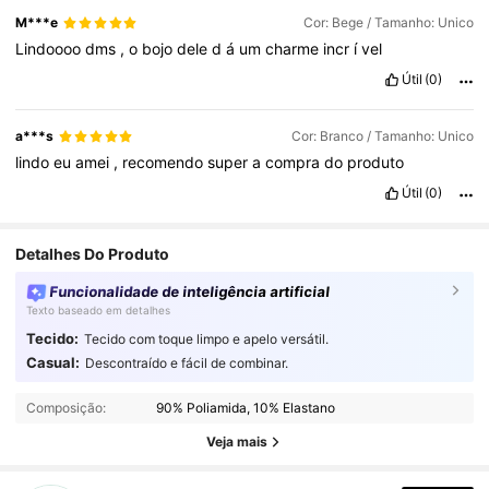
M***e
Cor: Bege / Tamanho: Unico
Lindoooo
dms
,
o
bojo
dele
d
á
um
charme
incr
í
vel
Útil
(0)
a***s
Cor: Branco / Tamanho: Unico
lindo
eu
amei
,
recomendo
super
a
compra
do
produto
Útil
(0)
Detalhes Do Produto
Funcionalidade de inteligência artificial
Texto baseado em detalhes
Tecido:
Tecido com toque limpo e apelo versátil.
Casual:
Descontraído e fácil de combinar.
2.3K Seguidores
4,87
Composição:
90% Poliamida, 10% Elastano
2.3K Seguidores
4,87
Veja mais