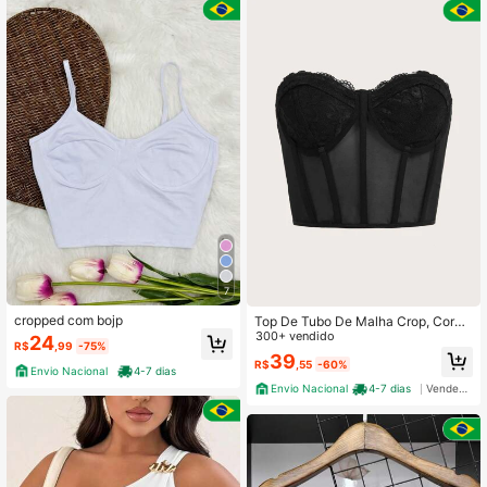
7
cropped com bojp
Top De Tubo De Malha Crop, Corpe
te Preto Sem Costas Com Renda
300+ vendido
24
R$
,99
-75%
39
R$
,55
-60%
Envio Nacional
4-7 dias
Envio Nacional
4-7 dias
Vendedor Indicado