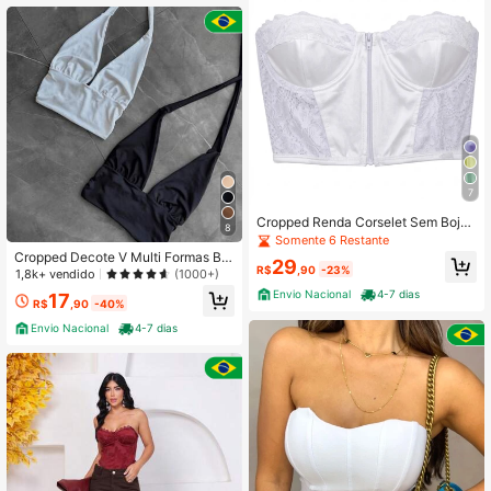
7
Cropped Renda Corselet Sem Bojo
8
Com zíper na frente
Somente 6 Restante
Cropped Decote V Multi Formas Blo
29
R$
,90
-23%
gueira
1,8k+ vendido
(1000+)
Envio Nacional
4-7 dias
17
R$
,90
-40%
Envio Nacional
4-7 dias