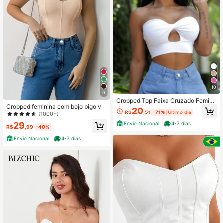
10
9
Cropped Top Faixa Cruzado Femini
Cropped feminina com bojo bigo v
no Tomara que Caia com Bojo e Nó
20
R$
,51
-71%
Último dia
(1000+)
Frontal em Suplex
Envio Nacional
4-7 dias
29
R$
,99
-40%
Envio Nacional
4-7 dias