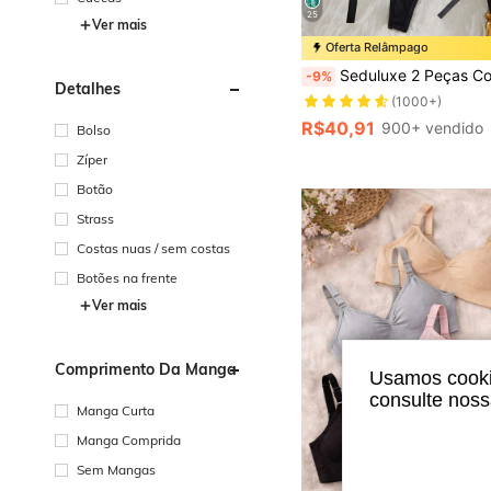
25
Ver mais
Oferta Relâmpago
Seduluxe 2 Peças Conjunto de Lingerie Sexy Feminina com Det
-9%
Detalhes
(1000+)
R$40,91
900+ vendido
Bolso
Zíper
Botão
Strass
Costas nuas / sem costas
Botões na frente
Ver mais
Comprimento Da Manga
Usamos cookie
consulte nos
Manga Curta
Manga Comprida
Sem Mangas