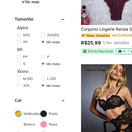
Ver mais
Tamanho
7
#1 Mais Vendido
(1000+)
Alpha
#1 Mais Vendido
#1 Mais Vendido
XXS
XXS/XS
(1000+)
(1000+)
#1 Mais Vendido
XS
Ver mais
R$25,99
1,1k+ vendido
(1000+)
BR
Envio Nacional
4-7 d
PP
P
G
Ver mais
Xícara
M-DD
L-DD
32A
Ver mais
Cor
Multicolorido
Preto
Branco
Rosa