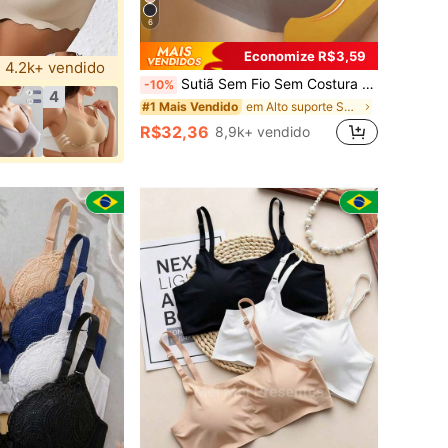
6
Economize R$3,59
4.2k+ vendido
Sutiã Sem Fio Sem Costura Plus Size com Costas de Corredor, Alças Ajustáveis, Leve, Adequado para Uso Diário & Esportes, Conforto o Dia Todo
-10%
4
em Alto suporte Sutiãs e bralettes femininos
#1 Mais Vendido
R$32,36
8,9k+ vendido