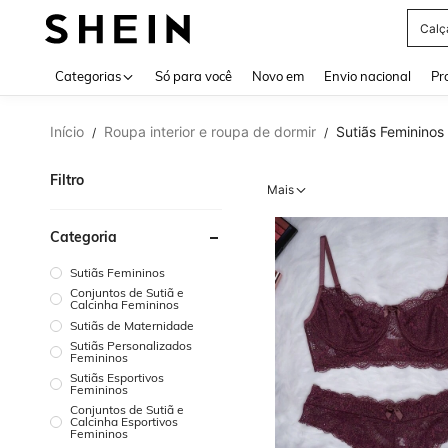
Bols
Use up 
Categorias
Só para você
Novo em
Envio nacional
Pr
Início
Roupa interior e roupa de dormir
Sutiãs Femininos
/
/
Filtro
Mais
Categoria
Sutiãs Femininos
Conjuntos de Sutiã e
Calcinha Femininos
Sutiãs de Maternidade
Sutiãs Personalizados
Femininos
Sutiãs Esportivos
Femininos
Conjuntos de Sutiã e
Calcinha Esportivos
Femininos