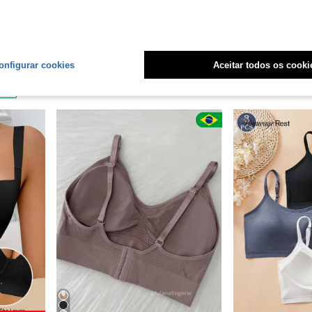
6
Oferta Relâmpago
13:41:29
l Top - Cores Variadas
SHEIN 2 Peças Conjunto de Lingerie Sexy com Bordado Floral Romântico Roxo para Mulheres
SHEIN 2 Peças Conjunto de Lingerie Bra
-6%
-6%
em Mês do Orgulho Sutiãs esportivos femininos
(1000+)
(100
onfigurar cookies
Aceitar todos os cooki
R$44,06
R$50,71
1,2k+ vendido
1,7k+ 
ias