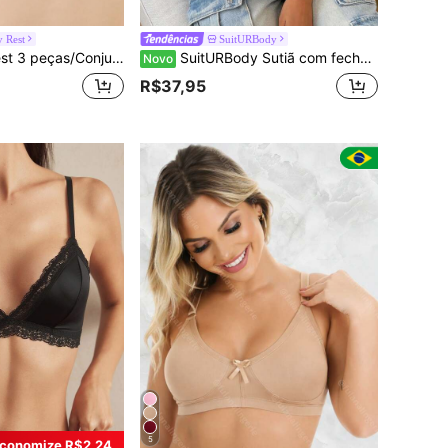
 Rest
SuitURBody
do Sem Fio Ajustável de Cor Sólida para Mulheres, Adequado para Esportes e Dormir
SuitURBody Sutiã com fecho frontal com estampa de leopardo
Novo
R$37,95
5
conomize R$2,24