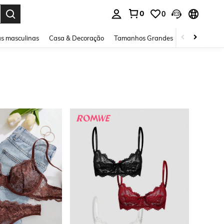
0
0
ar. Press Enter to select.
s masculinas
Casa & Decoração
Tamanhos Grandes
Joias e acessó