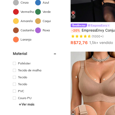
Cinza
Azul
Vermelho
Verde
Amarelo
Caqui
EmpressEnvy
EmpressEnvy Conjunto de Lingerie Casual Sexy com Alças de Espaguete em Contraste de 
Castanho
Roxa
-20%
(1000+)
Laranja
R$72,76
1,5k+ vendido
Material
Poliéster
Tecido de malha
Tecido
Tecido
PVC
Couro PU
Ver mais