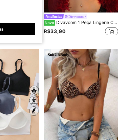
lette de Renda com Folha de Bordo Sexy, Semitraslúcido
Divavoom
Divavoom 1 Peça Lingerie Confortável Feminina com Renda e Patchwork de Cílios
Novo
0+)
es
R$33,90
vendido