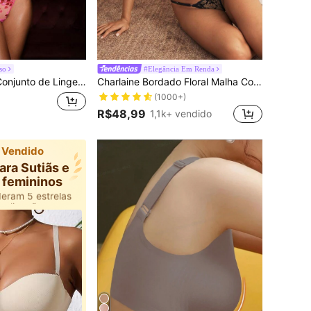
so
#Elegância Em Renda
s Namorados 2 Peças/Conjunto, Sutiã com Bordado de Coração em Tule, Roupa Íntima Erótica para Encontro Privado
Charlaine Bordado Floral Malha Com Fio Conjunto De Lingerie
(1000+)
R$48,99
1,1k+ vendido
 Vendido
ualizações
ara Sutiãs e
6k+ usuários adicionaram à sacola
s femininos
deram 5 estrelas
ualizações
6k+ usuários adicionaram à sacola