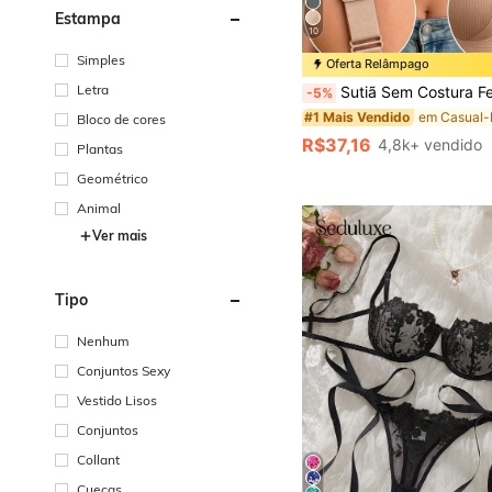
Estampa
10
Simples
Oferta Relâmpago
Letra
Sutiã Sem Costura Feminino - Alças Ajustáveis, Suporte Sem Arame, Adequado para Uso Diário, Tecido Super Macio e Respirável, Roupa de P
-5%
#1 Mais Vendido
Bloco de cores
R$37,16
4,8k+ vendido
Plantas
Geométrico
Animal
Ver mais
Tipo
Nenhum
Conjuntos Sexy
Vestido Lisos
Conjuntos
Collant
Cuecas