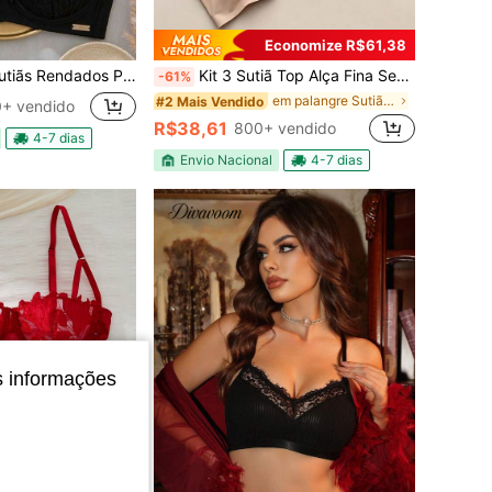
Economize R$61,38
 Bojo Reforçados Liebe Soutien Feminino Solteirinho Reforçado
Kit 3 Sutiã Top Alça Fina Sem Costura com Bojo Removível Confortável Preenchimento Removível - Cores Variadas
-61%
em palangre Sutiãs e bralettes femininos
#2 Mais Vendido
+ vendido
R$38,61
800+ vendido
4-7 dias
Envio Nacional
4-7 dias
s informações