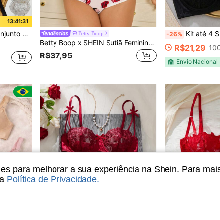
13:41:29
alhe de Laço Bordado
Kit até 4 Sutiãs Rendados Premium Com
Betty Boop
-26%
Betty Boop x SHEIN Sutiã Feminino com Estampa de Desenho Animado, Design Cruzado e Fechamento Frontal
R$21,29
100
R$37,95
Envio Nacional
s para melhorar a sua experiência na Shein. Para mai
sa
Política de Privacidade
.
9