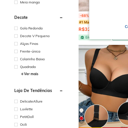
Meia manga
Kit 2 Sutiã Premium Básico Confortável com Bojo Removíve
-68%
Decote
#1 Mais Vendido
C
Gola Redonda
R$32,15
1,4k+ vendido
Decote V Pequeno
Envio Nacional
4-7 d
Alças Finas
Frente-única
Colarinho Baixo
Quadrada
Ver mais
Loja De Tendências
DelicateAllure
Luvlette
PetitDoll
11
Ocili