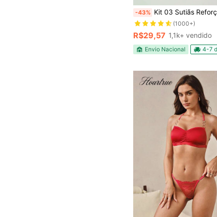
Kit 03 Sutiãs Reforçados com Bojo Sustentação, Estilo e Bem-
-43%
(1000+)
R$29,57
1,1k+ vendido
Envio Nacional
4-7 d