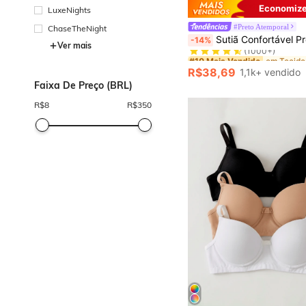
Economize
LuxeNights
#Preto Atemporal
ChaseTheNight
#10 Mais Vendido
Sutiã Confortável Preto Peach Girl, Roupa Íntima Feminina, Sutiã com Levantamento e Suporte, Adequad
-14%
(1000+)
Ver mais
#10 Mais Vendido
#10 Mais Vendido
(1000+)
(1000+)
R$38,69
1,1k+ vendido
#10 Mais Vendido
Faixa De Preço (BRL)
(1000+)
R$
8
R$
350