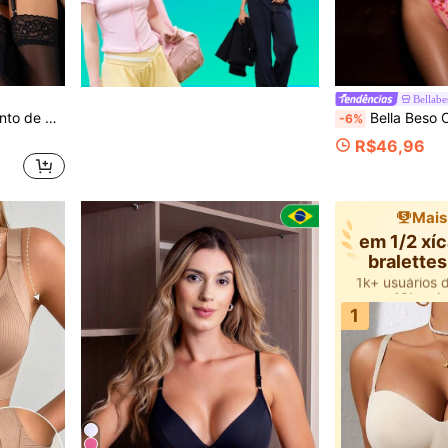
Bellabe
Renda para Sair, Visual Baddie
Bella Beso Conjunto de Lingerie Sexy Feminina Romântica Francesa para Dia do
-6%
R$46,96
Mais
40k+ vis
em 1/2 xíc
bralette
1k+ usuários 
40k+ vis
1