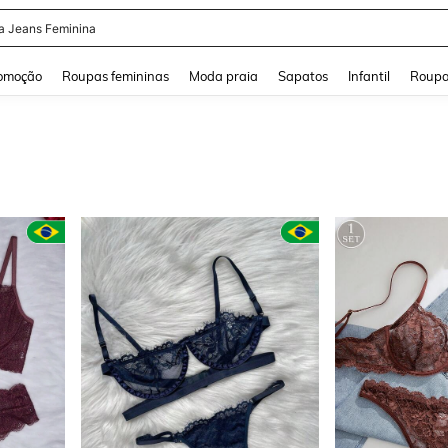
a
and down arrow keys to navigate search Buscas recentes and Pesquisar e Encontr
omoção
Roupas femininas
Moda praia
Sapatos
Infantil
Roupa