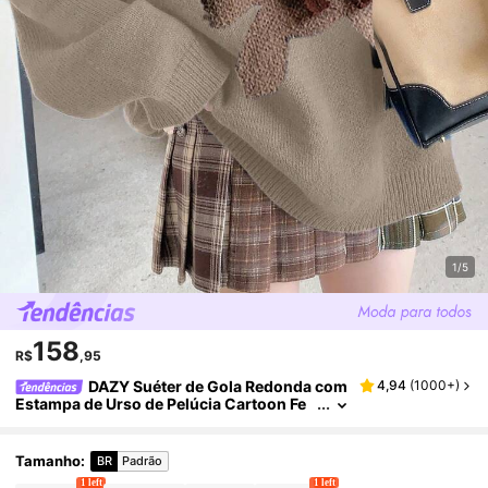
1/5
158
R$
,95
DAZY Suéter de Gola Redonda com
4,94
(
1000+
)
Estampa de Urso de Pelúcia Cartoon Fe
minino, Uso Casual Diário, Blusas de Ma
nga Longa, Roupas Femininas de Outono
Tamanho
:
BR
Padrão
1 left
1 left