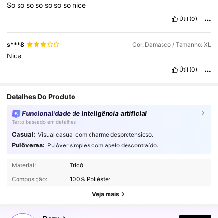
So
so
so
so
so
so
so
nice
appreciate
when
investing
in
clothing
.
The
pieces
look
exactly
like
the
photos
and
descriptions
provided
,
which
shows
Útil
(0)
honesty
and
transparency
from
the
brand
.
s***8
Cor: Damasco / Tamanho: XL
Nice
Útil
(0)
Detalhes Do Produto
Funcionalidade de inteligência artificial
Texto baseado em detalhes
Casual:
Visual casual com charme despretensioso.
Pulôveres:
Pulôver simples com apelo descontraído.
6.6M Seguidores
4,91
Material:
Tricô
Composição:
100% Poliéster
6.6M Seguidores
4,91
Veja mais