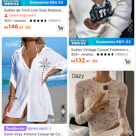
Economize R$4,53
Suéter de Tricô com Gola Redonda
Bordado Casual para Outono/Invern
Quase esgotado!
o para Mulheres, Novo Cardigan de
900+ vendido
(1000+)
Tricô Solto Branco Outono
146
R$
,42
-3%
7
Economize R$11,52
Suéter Vintage Casual Feminino co
m Estampa de Urso, Moletom Confo
600+ vendido
(1000+)
rtável para Encontro no Dia dos Na
132
R$
,47
-8%
morados, Tops de Outono/Inverno,
Estilo Y2K, Dia Nacional da Arábia
Saudita Branco
13
#praia vestir
Swim Vcay Kimono Casual de Cobe