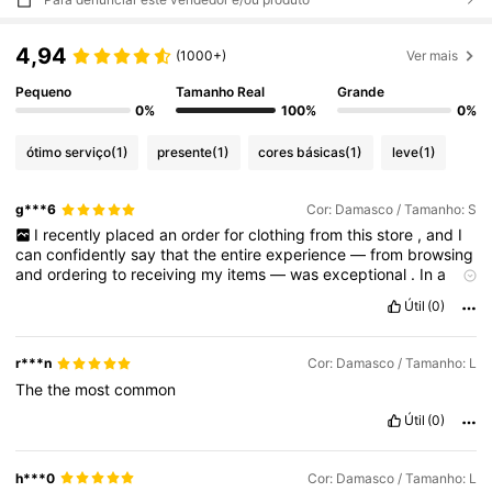
4,94
(1000+)
Ver mais
Pequeno
Tamanho Real
Grande
0%
100%
0%
ótimo serviço
(1)
presente
(1)
cores básicas
(1)
leve
(1)
g***6
Cor: Damasco / Tamanho: S
I
recently
placed
an
order
for
clothing
from
this
store
,
and
I
can
confidently
say
that
the
entire
experience
—
from
browsing
and
ordering
to
receiving
my
items
—
was
exceptional
.
In
a
time
when
online
and
in
-
store
shopping
can
sometimes
feel
Útil
(0)
rushed
or
impersonal
,
this
experience
truly
stood
out
because
of
the
quality
of
the
clothes
and
the
outstanding
service
provided
by
the
staff
.
First
,
I
want
to
highlight
the
quality
of
r***n
Cor: Damasco / Tamanho: L
the
clothing
.
From
the
moment
I
opened
my
package
,
I
could
The
the
most
common
tell
that
great
care
had
gone
into
both
the
selection
and
preparation
of
the
items
.
The
fabrics
feel
durable
yet
Útil
(0)
comfortable
,
with
a
softness
that
makes
them
enjoyable
to
wear
throughout
the
day
.
The
stitching
is
clean
and
well
-
done
,
showing
attention
to
detail
and
craftsmanship
.
Nothing
felt
h***0
Cor: Damasco / Tamanho: L
flimsy
or
poorly
made
,
which
is
something
I
genuinely