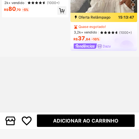
rtura para Praia com Botões e Esta
2k+ vendido
(1000+)
mpa de Coqueiro Branco para Mulh
80
10
R$
,70
-5%
eres
Oferta Relâmpago
15:13:46
Quase esgotado!
3,2k+ vendido
(1000+)
37
R$
,84
-10%
Dazy
ADICIONAR AO CARRINHO