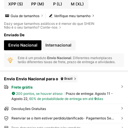
XPP
(S)
PP
(M)
P
(L)
M
(XL)
Guia de tamanhos
Verifique meu tamanho
Dazy segue tamanhos asiáticos e é menor do que SHEIN
Não é o seu tamanho? Conte-nos
Enviado De
Envio Nacional
Internacional
Este é um produto
Envio Nacional
. Diferentes marketplaces
terão diferentes taxas de frete, prazo de entrega e atividades.
Envio Envio Nacional para o
Brazil
Frete grátis
200 pontos, se houver atraso
Prazo de entrega:
Agosto 11 -
Agosto 22,
60% de probabilidade de entrega em até
9
dias
Devoluções Gratuitas
Reenviar se o item estiver perdido/danificado · Pagamentos Seguros · Proteção de privacidade
Para denunciar este vendedor e/ou produto