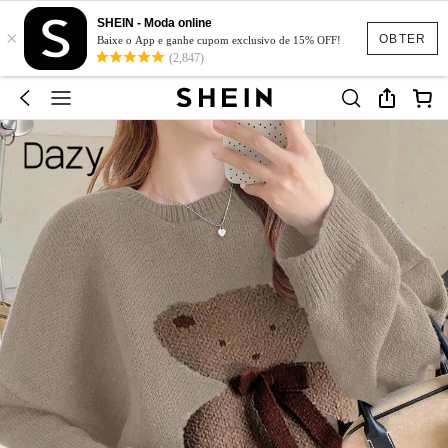
SHEIN - Moda online
×
OBTER
Baixe o App e ganhe cupom exclusivo de 15% OFF!
(2,847)