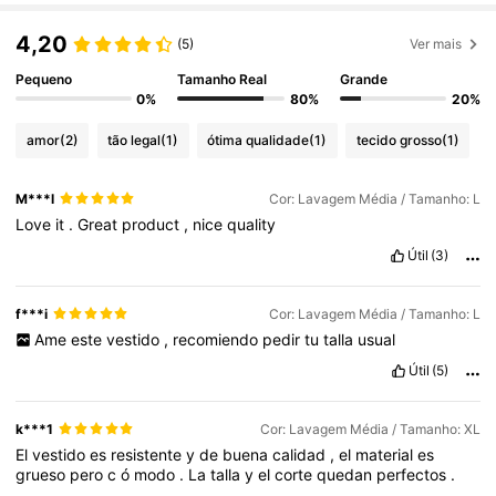
4,20
(5)
Ver mais
Pequeno
Tamanho Real
Grande
0%
80%
20%
amor
(2)
tão legal
(1)
ótima qualidade
(1)
tecido grosso
(1)
M***l
Cor: Lavagem Média / Tamanho: L
Love
it
.
Great
product
,
nice
quality
Útil
(3)
f***i
Cor: Lavagem Média / Tamanho: L
Ame
este
vestido
,
recomiendo
pedir
tu
talla
usual
Útil
(5)
k***1
Cor: Lavagem Média / Tamanho: XL
El
vestido
es
resistente
y
de
buena
calidad
,
el
material
es
grueso
pero
c
ó
modo
.
La
talla
y
el
corte
quedan
perfectos
.