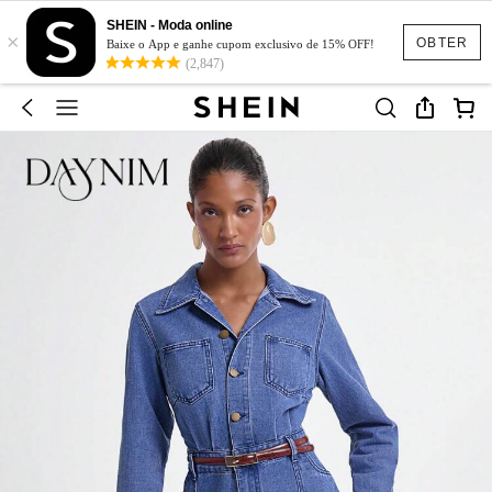
SHEIN - Moda online
×
OBTER
Baixe o App e ganhe cupom exclusivo de 15% OFF!
(2,847)