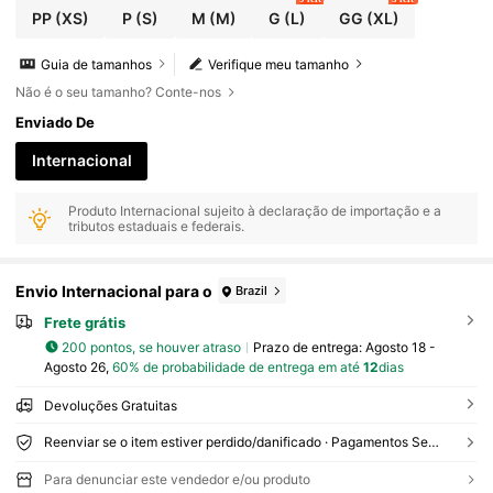
PP
(XS)
P
(S)
M
(M)
G
(L)
GG
(XL)
Guia de tamanhos
Verifique meu tamanho
Não é o seu tamanho? Conte-nos
Enviado De
Internacional
Produto Internacional sujeito à declaração de importação e a
tributos estaduais e federais.
Envio Internacional para o
Brazil
Frete grátis
200 pontos, se houver atraso
Prazo de entrega:
Agosto 18 -
Agosto 26,
60% de probabilidade de entrega em até
12
dias
Devoluções Gratuitas
Reenviar se o item estiver perdido/danificado · Pagamentos Seguros · Proteção de privacidade
Para denunciar este vendedor e/ou produto