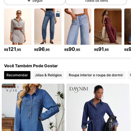
Seguir
Todos os itens
149K Seguidores
4,80
149K Seguidores
4,80
149K Seguidores
4,80
121
96
90
91
R$
,95
R$
,95
R$
,95
R$
,95
R$
Você Também Pode Gostar
149K Seguidores
4,80
Recomendar
Jóias & Relógios
Roupa interior e roupa de dormir
149K Seguidores
4,80
149K Seguidores
4,80
149K Seguidores
4,80