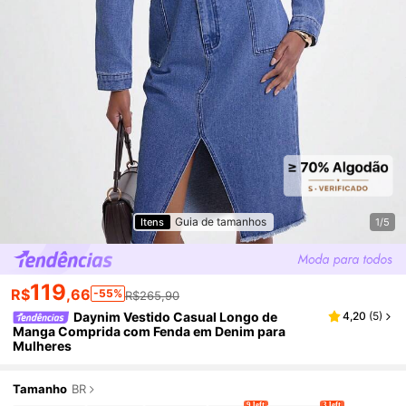
Guia de tamanhos
Itens
1/5
119
R$
,66
-55%
R$265,90
Daynim Vestido Casual Longo de
4,20
(
5
)
Manga Comprida com Fenda em Denim para
Mulheres
Tamanho
BR
9 left
3 left