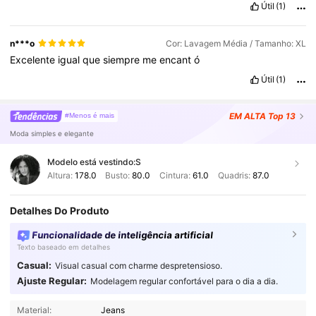
Útil
(1)
n***o
Cor: Lavagem Média / Tamanho: XL
Excelente
igual
que
siempre
me
encant
ó
Útil
(1)
EM ALTA
Top 13
#Menos é mais
Moda simples e elegante
Modelo está vestindo:
S
Altura:
178.0
Busto:
80.0
Cintura:
61.0
Quadris:
87.0
Detalhes Do Produto
Funcionalidade de inteligência artificial
Texto baseado em detalhes
Casual:
Visual casual com charme despretensioso.
Ajuste Regular:
Modelagem regular confortável para o dia a dia.
Material:
Jeans