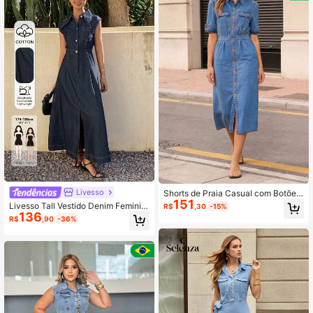
Livesso
Shorts de Praia Casual com Botões
151
na Frente, Cor Sólida
Livesso Tall Vestido Denim Feminin
R$
,30
-15%
136
o de Verão com Gola, Sem Mangas,
R$
,90
-36%
Cintura Marcada, Longo com Fend
a, Estilo Férias