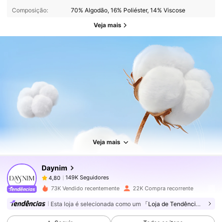
Composição:
70% Algodão, 16% Poliéster, 14% Viscose
Veja mais
149K Seguidores
4,80
149K Seguidores
4,80
Veja mais
Daynim
149K Seguidores
4,80
t***s
pago
1 dia atrás
73K Vendido recentemente
22K Compra recorrente
149K Seguidores
4,80
Esta loja é selecionada como um
「Loja de Tendências」