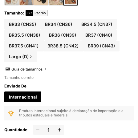
Tamanho
:
BR
Padrão
BR33
(CN35)
BR34
(CN36)
BR34.5
(CN37)
BR35.5
(CN38)
BR36
(CN39)
BR37
(CN40)
BR37.5
(CN41)
BR38.5
(CN42)
BR39
(CN43)
Largo (D)
Guia de tamanhos
Tamanho correto
Enviado De
Internacional
Produto Internacional sujeito à declaração de importação e a
tributos estaduais e federais.
Quantidade: