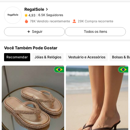
RegalSole
6.5K Seguidores
4,93
r***2
pago
1 dia atrás
78K Vendido recentemente
29K Compra recorrente
6.5K Seguidores
4,93
Seguir
Todos os itens
Você Também Pode Gostar
6.5K Seguidores
4,93
Recomendar
Jóias & Relógios
Vestuário e Acessórios
Bolsas & 
6.5K Seguidores
4,93
6.5K Seguidores
4,93
6.5K Seguidores
4,93
6.5K Seguidores
4,93