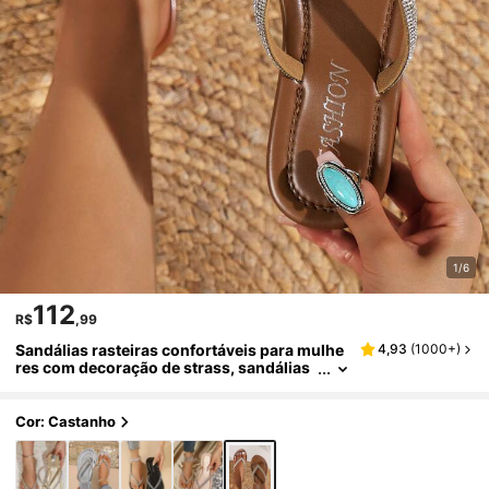
1/6
112
R$
,99
Sandálias rasteiras confortáveis para mulhe
4,93
(
1000+
)
res com decoração de strass, sandálias
glamorosas de verão com tira entre os d
edos em camurça sintética, chinelos
Cor: Castanho