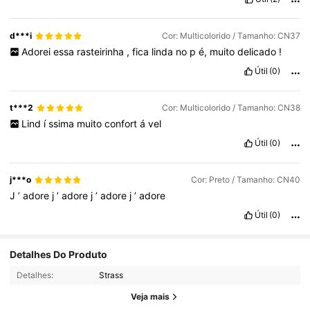
d***i
Cor: Multicolorido / Tamanho: CN37
Adorei
essa
rasteirinha
,
fica
linda
no
p
é,
muito
delicado
!
Útil
(0)
t***2
Cor: Multicolorido / Tamanho: CN38
Lind
í
ssima
muito
confort
á
vel
Útil
(0)
j***o
Cor: Preto / Tamanho: CN40
J
’
adore
j
’
adore
j
’
adore
j
’
adore
Útil
(0)
6.5K Seguidores
4,93
Detalhes Do Produto
Detalhes:
Strass
6.5K Seguidores
4,93
Veja mais