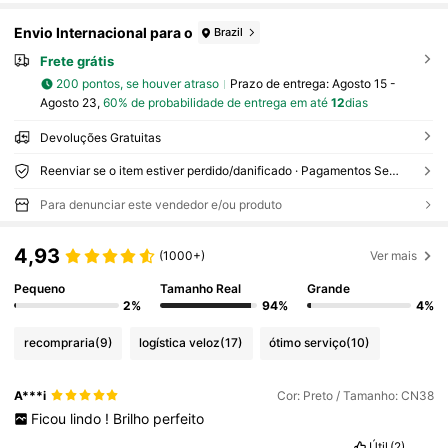
Envio Internacional para o
Brazil
Frete grátis
200 pontos, se houver atraso
Prazo de entrega:
Agosto 15 -
Agosto 23,
60% de probabilidade de entrega em até
12
dias
Devoluções Gratuitas
Reenviar se o item estiver perdido/danificado · Pagamentos Seguros · Proteção de privacidade
Para denunciar este vendedor e/ou produto
4,93
(1000+)
Ver mais
Pequeno
Tamanho Real
Grande
2%
94%
4%
recompraria
(9)
logística veloz
(17)
ótimo serviço
(10)
A***i
Cor: Preto / Tamanho: CN38
Ficou
lindo
!
Brilho
perfeito
Útil
(2)