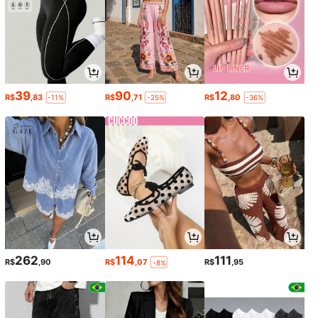
39
90
12
R$
,83
R$
,71
R$
,80
-11%
-25%
-36%
262
114
111
R$
,90
R$
,07
R$
,95
-8%