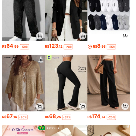
64
123
8
R$
,99
R$
,12
R$
,98
-59%
-20%
-55%
67
68
174
R$
,16
R$
,25
R$
,74
-20%
-37%
-25%