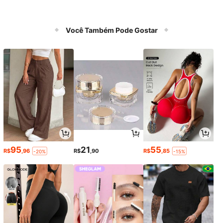
Você Também Pode Gostar
95
21
55
R$
,96
R$
,90
R$
,85
-20%
-15%