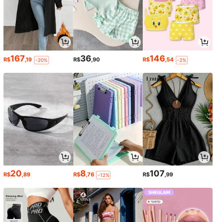
167
36
146
R$
,19
R$
,90
R$
,54
-20%
-2%
20
8
107
R$
,89
R$
,76
R$
,99
-12%