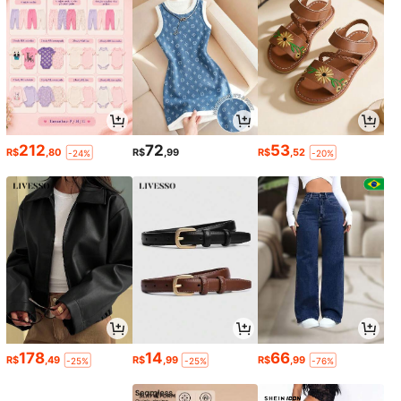
212
72
53
R$
,80
R$
,99
R$
,52
-24%
-20%
178
14
66
R$
,49
R$
,99
R$
,99
-25%
-25%
-76%