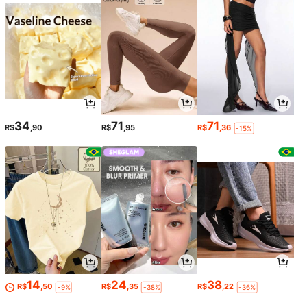
34
71
71
R$
,90
R$
,95
R$
,36
-15%
14
24
38
R$
,50
R$
,35
R$
,22
-9%
-38%
-36%