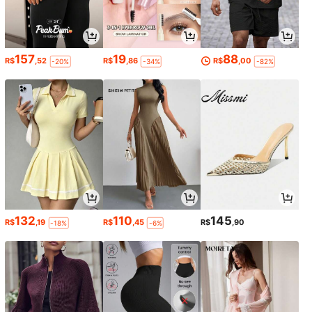
157
19
88
R$
,52
R$
,86
R$
,00
-20%
-34%
-82%
132
110
145
R$
,19
R$
,45
R$
,90
-18%
-6%