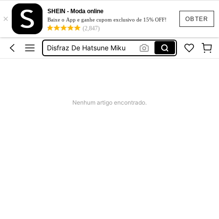
SHEIN - Moda online
×
Vestido Feminino
OBTER
Baixe o App e ganhe cupom exclusivo de 15% OFF!
(2,847)
Capa Da Ravena
Disfraz De Hatsune Miku
גלימה שחורה קצרה בלי כובע
Caperusa
Vestido Feminino
Nenhum artigo encontrado.
Capa Da Ravena