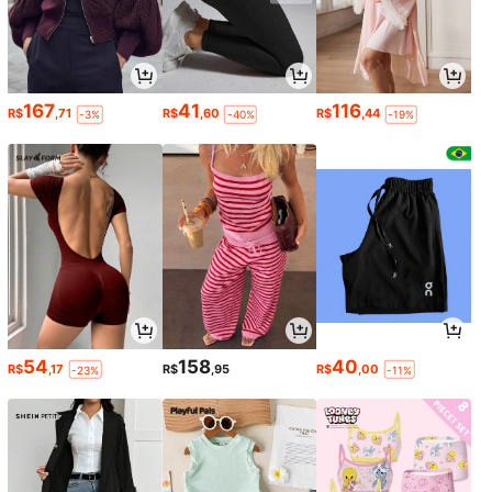
167
41
116
R$
,71
R$
,60
R$
,44
-3%
-40%
-19%
54
158
40
R$
,17
R$
,95
R$
,00
-23%
-11%