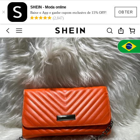
SHEIN - Moda online
×
OBTER
Baixe o App e ganhe cupom exclusivo de 15% OFF!
(2,847)