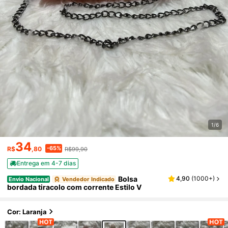
1/6
34
-65%
R$
,80
R$99,90
Entrega em 4-7 dias
Bolsa
4,90
(
1000+
)
Envio Nacional
Vendedor Indicado
bordada tiracolo com corrente Estilo V
Cor: Laranja