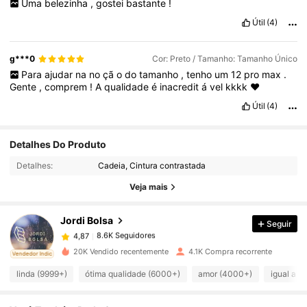
Uma
belezinha
,
gostei
bastante
!
Útil
(4)
g***0
Cor: Preto / Tamanho: Tamanho Único
Para
ajudar
na
no
çã
o
do
tamanho
,
tenho
um
12
pro
max
.
Gente
,
comprem
!
A
qualidade
é
inacredit
á
vel
kkkk
❤️
Útil
(4)
Detalhes Do Produto
8.6K Seguidores
4,87
Detalhes:
Cadeia, Cintura contrastada
Veja mais
8.6K Seguidores
4,87
Jordi Bolsa
Seguir
8.6K Seguidores
4,87
20K Vendido recentemente
4.1K Compra recorrente
ado
Vendedor Indicado
linda (9999+)
ótima qualidade (6000+)
amor (4000+)
igual a f
8.6K Seguidores
4,87