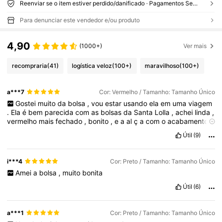
Reenviar se o item estiver perdido/danificado · Pagamentos Seguros · Proteção de privacidade
Para denunciar este vendedor e/ou produto
4,90
(1000+)
Ver mais
recompraria
(41)
logística veloz
(100+)
maravilhoso
(100+)
a***7
Cor: Vermelho / Tamanho: Tamanho Único
Gostei
muito
da
bolsa
,
vou
estar
usando
ela
em
uma
viagem
.
Ela
é
bem
parecida
com
as
bolsas
da
Santa
Lolla
,
achei
linda
,
vermelho
mais
fechado
,
bonito
,
e
a
al
ç
a
com
o
acabamento
muito
bom
tamb
é
m
,
uma
cor
bonita
.
Chegou
r
á
pido
!
Vale
a
Útil
(9)
pena
comprar
!!
i***4
Cor: Preto / Tamanho: Tamanho Único
Amei
a
bolsa
,
muito
bonita
Útil
(6)
a***1
Cor: Preto / Tamanho: Tamanho Único