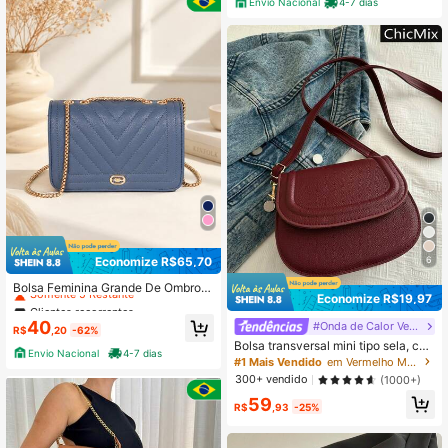
Envio Nacional
4-7 dias
Economize R$65,70
6
Clientes recorrentes
Somente 5 Restante
Bolsa Feminina Grande De Ombro E
Economize R$19,97
Transversal Com Alça Removível C
Clientes recorrentes
Clientes recorrentes
asual Trabalho Faculdade Viagem P
Somente 5 Restante
Somente 5 Restante
40
#Onda de Calor Vermelha
asta Executiva Espaçosa Bolsos Or
R$
,20
-62%
Clientes recorrentes
ganizadores Design Clássico Estrut
Bolsa transversal mini tipo sela, co
Envio Nacional
4-7 dias
Somente 5 Restante
urado Elegante L9001
m estampa sólida e em relevo
#1 Mais Vendido
em Vermelho Mulheres Crossbody
300+ vendido
(1000+)
59
R$
,93
-25%