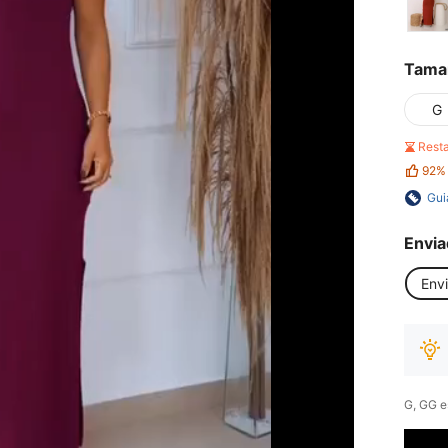
Tama
G
Rest
92%
Gui
Envia
Env
G, GG e