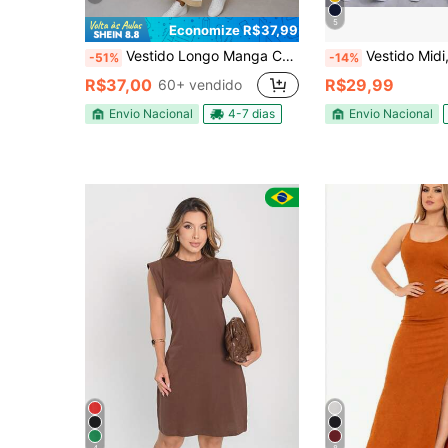
5
Economize R$37,99
Vestido Longo Manga Curta Listrado Feminino com Fenda Lateral Casual em Viscolycra | ENVIO IMEDIATO
Vestido Midi, bols
-51%
-14%
R$37,00
R$29,99
60+ vendido
Envio Nacional
4-7 dias
Envio Nacional