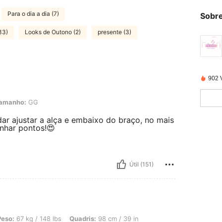
Para o dia a dia (7)
Sobre
33)
Looks de Outono (2)
presente (3)
902 
G
amanho:
GG
ar ajustar a alça e embaixo do braço, no mais
nhar pontos!😍
Útil (151)
148 lbs, Quadris: 98 cm / 39 in, Cintura: 90 cm / 35 in, Busto: 98 cm / 39 in, Cor:
Peso:
67 kg / 148 lbs
Quadris:
98 cm / 39 in