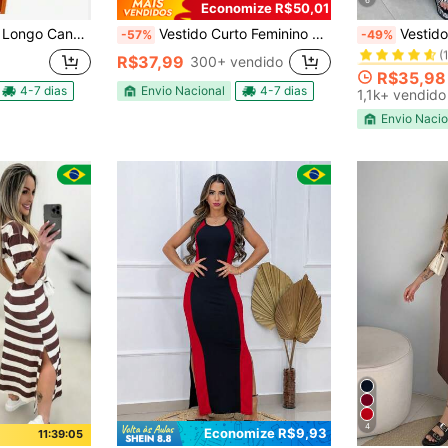
6
Economize R$50,01
#5 Mais Vendi
ongo Canelado
Vestido Curto Feminino Listrado Malha Fria Casual Verão 3RD SD1306
Vestido Longo Feminino Cavado 
-57%
-49%
(
#5 Mais Vendi
#5 Mais Vendi
R$37,99
300+ vendido
(
(
R$35,98
#5 Mais Vendi
4-7 dias
Envio Nacional
4-7 dias
1,1k+ vendido
(
Envio Nacio
4
Economize R$9,93
11:39:04