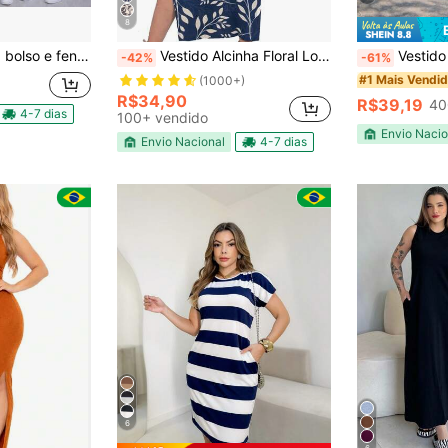
8
o e fenda lateral
Vestido Alcinha Floral Longo Verão Moderno Canelado Fenda Lateral
Vestido Feminino Longo Com
-42%
-61%
#1 Mais Vendi
(1000+)
R$34,90
R$39,19
40
4-7 dias
100+ vendido
Envio Nacio
Envio Nacional
4-7 dias
6