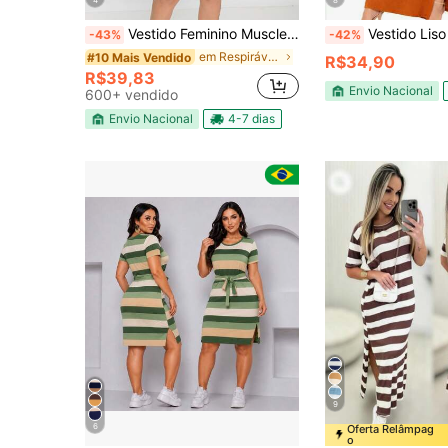
4
8
Vestido Feminino Muscle Soltinho Manga Borboleta Malha 100% Algodão Plus size Casual Passeio Dia Noite Sair pra Mãe Confortável Mulher Tia Vó Presente
Vestido Liso L
-43%
-42%
em Respirável Vestidos Femininos
#10 Mais Vendido
R$34,90
R$39,83
Envio Nacional
600+ vendido
Envio Nacional
4-7 dias
9
6
Oferta Relâmpag
o