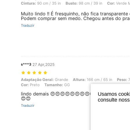
Cintura:
90 cm / 35 in
Busto:
98 cm / 39 in
Cor:
Verde Mi
Muito lindo !! É fresquinho, não fica transparent
Podem comprar sem medo. Chegou antes do pra
Traduzir
s***3
27 Apr,2025
Adaptação Geral: Grande, Altura: 166 cm / 65 in, Peso: 79 kg / 174 
Adaptação Geral:
Grande
Altura:
166 cm / 65 in
Peso:
7
Cor:
Preto
Tamanho:
GG
lindo demais 😍😍😍😍😍😍😍😍😍😍 adorei pod
Usamos cookie
😍😍
consulte nos
Traduzir