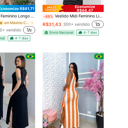
Economize
Economize R$61,71
R$66,47
 Bolso Moda Blogueira Soltinho Confortável Algodão Premium
Vestido Midi Feminino Listrado com Fenda Lateral – Estilo e Conforto
-68%
em Máximo Conforto Vestidos Femininos
do
R$31,43
300+ vendido
0+ vendido
Envio Nacional
4-7 dias
nal
4-7 dias