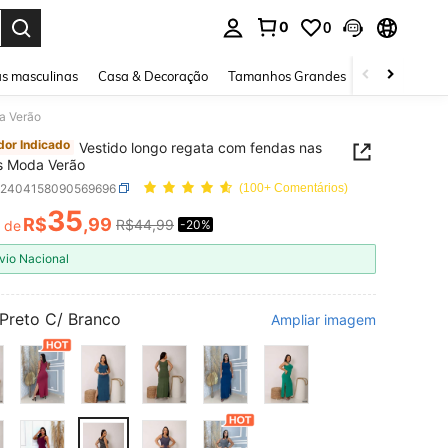
0
0
ar. Press Enter to select.
s masculinas
Casa & Decoração
Tamanhos Grandes
Joias e acessó
da Verão
or Indicado
Vestido longo regata com fendas nas
is Moda Verão
z2404158090569696
(100+ Comentários)
35
R$
,99
R$44,99
r de
-20%
ICE AND AVAILABILITY
vio Nacional
Preto C/ Branco
Ampliar imagem