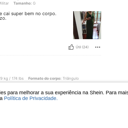
litar
Tamanho:
G
e e cai super bem no corpo.
zo.
Útil (24)
lbs, Formato do corpo: Triângulo, Cor: Preto, Tamanho: GG
9 kg / 174 lbs
Formato do corpo:
Triângulo
e comprar sem medo
s para melhorar a sua experiência na Shein. Para mai
sa
Política de Privacidade
.
Útil (9)