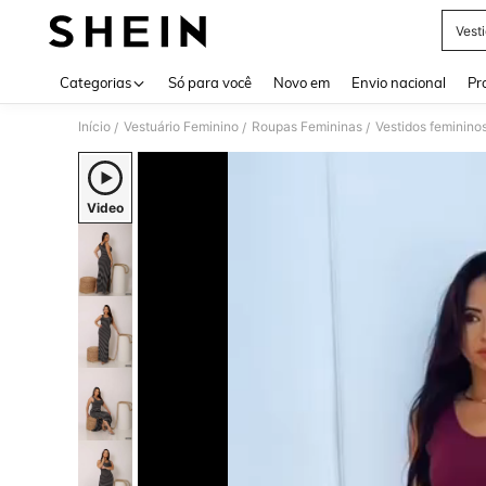
Vest
Use up 
Categorias
Só para você
Novo em
Envio nacional
Pr
Início
Vestuário Feminino
Roupas Femininas
Vestidos feminino
/
/
/
Video