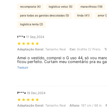
recompraria (4)
logística veloz (5)
maravilhoso (19)
para todas as garotas descoladas (5)
linda (41)
amor (
logística lenta (2)
t***a
11 Sep,2024
Adaptação Geral: Tamanho Real, Cor: Grafite C/ Preto, Tamanho: G
Adaptação Geral:
Tamanho Real
Cor:
Grafite C/ Preto
T
Amei o vestido, comprei o G uso 44, só vou mand
ficou perfeito. Curtam meu comentário pra eu ga
Traduzir
P***a
19 Dec,2024
Adaptação Geral: Tamanho Real, Altura: 167 cm / 66 in, Peso: 67 kg / 
Adaptação Geral:
Tamanho Real
Altura:
167 cm / 66 in