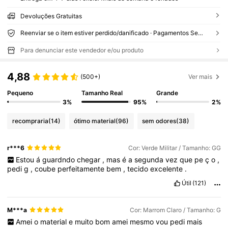
Devoluções Gratuitas
Reenviar se o item estiver perdido/danificado · Pagamentos Seguros · Proteção de privacidade
Para denunciar este vendedor e/ou produto
4,88
(500+)
Ver mais
Pequeno
Tamanho Real
Grande
3%
95%
2%
recompraria
(14)
ótimo material
(96)
sem odores
(38)
r***6
Cor: Verde Militar / Tamanho: GG
Estou
á
guardndo
chegar
,
mas
é
a
segunda
vez
que
pe
ç
o
,
pedi
g
,
coube
perfeitamente
bem
,
tecido
excelente
.
Útil
(121)
M***a
Cor: Marrom Claro / Tamanho: G
Amei
o
material
e
muito
bom
amei
mesmo
vou
pedi
mais