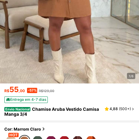
1/6
55
-57%
R$
,00
R$129,00
Entrega em 4-7 dias
Chamise Aruba Vestido Camisa
4,88
(
500+
)
Envio Nacional
Manga 3/4
Cor: Marrom Claro