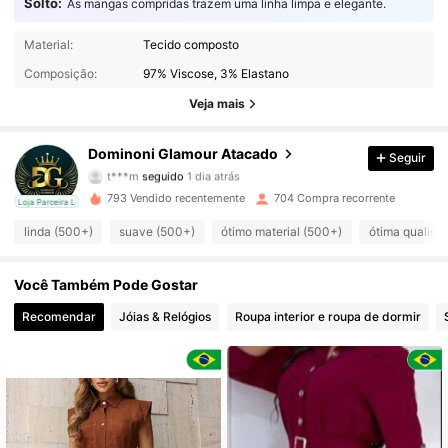
Solto:
As mangas compridas trazem uma linha limpa e elegante.
3.4K Seguidores
4,73
Material:
Tecido composto
Composição:
97% Viscose, 3% Elastano
3.4K Seguidores
4,73
Veja mais
3.4K Seguidores
4,73
Dominoni Glamour Atacado
Seguir
t***m
seguido
1 dia atrás
3.4K Seguidores
4,73
793 Vendido recentemente
704 Compra recorrente
cal
Loja Parceira Local
3.4K Seguidores
4,73
linda (500+)
suave (500+)
ótimo material (500+)
ótima qualida
3.4K Seguidores
4,73
Você Também Pode Gostar
Recomendar
Jóias & Relógios
Roupa interior e roupa de dormir
3.4K Seguidores
4,73
3.4K Seguidores
4,73
3.4K Seguidores
4,73