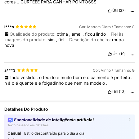
cores
..
CURTEEE
PARA
GANHAR
PONTOSSS
Útil
(27)
l***s
Cor: Marrom Claro / Tamanho: G
Qualidade do produto:
otima
,
amei
,
ficou
lindo
Fiel às
imagens do produto:
sim
,
fiel
Descrição do cheiro:
roupa
nova
Útil
(19)
a***3
Cor: Vinho / Tamanho: G
lindo
vestido
.
o
tecido
é
muito
bom
e
o
caimento
é
perfeito
.
n
ã
o
é
quente
e
é
folgadinho
que
nem
na
modelo
.
Útil
(13)
Detalhes Do Produto
Funcionalidade de inteligência artificial
Texto baseado em detalhes
Casual:
Estilo descontraído para o dia a dia.