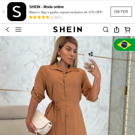
SHEIN - Moda online
×
OBTER
Baixe o App e ganhe cupom exclusivo de 15% OFF!
(2,847)