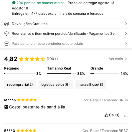
200 pontos, se houver atraso
Prazo de entrega:
Agosto 13 -
Agosto 18
Entrega em 4-7 dias : exclui finais de semana e feriados
Devoluções Gratuitas
Reenviar se o item estiver perdido/danificado · Pagamentos Seguros · Proteção de privacidade
Para denunciar este vendedor e/ou produto
4,82
(100+)
Ver mais
Pequeno
Tamanho Real
Grande
3%
83%
14%
recompraria
(2)
logística veloz
(6)
maravilhoso
(8)
M***o
Cor: Bege / Tamanho: BR36
Gostei
bastante
da
sand
á
lia
.
Útil
(1)
5***3
Cor: Bege / Tamanho: BR37