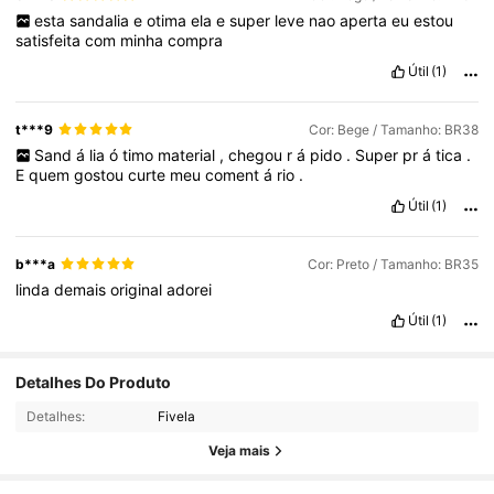
esta
sandalia
e
otima
ela
e
super
leve
nao
aperta
eu
estou
satisfeita
com
minha
compra
Útil
(1)
t***9
Cor: Bege / Tamanho: BR38
Sand
á
lia
ó
timo
material
,
chegou
r
á
pido
.
Super
pr
á
tica
.
E
quem
gostou
curte
meu
coment
á
rio
.
Útil
(1)
b***a
Cor: Preto / Tamanho: BR35
linda
demais
original
adorei
Útil
(1)
Detalhes Do Produto
2.9K Seguidores
4,84
Detalhes:
Fivela
Veja mais
2.9K Seguidores
4,84