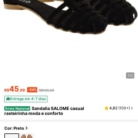
1/3
45
-54%
R$
,99
R$100,00
Entrega em 4-7 dias
Sandalia SALOME casual
4,82
(
100+
)
Envio Nacional
rasteirinha moda e conforto
Cor: Preto