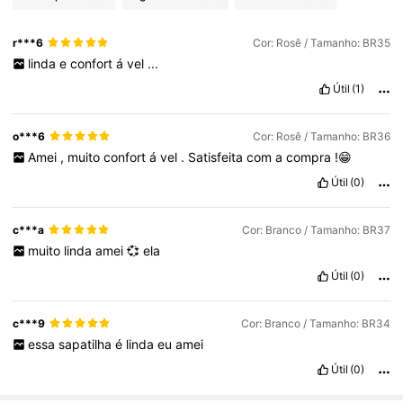
r***6
Cor: Rosê / Tamanho: BR35
linda
e
confort
á
vel
...
Útil
(1)
o***6
Cor: Rosê / Tamanho: BR36
Amei
,
muito
confort
á
vel
.
Satisfeita
com
a
compra
!😁
Útil
(0)
c***a
Cor: Branco / Tamanho: BR37
muito
linda
amei
💞
ela
Útil
(0)
c***9
Cor: Branco / Tamanho: BR34
essa
sapatilha
é
linda
eu
amei
Útil
(0)