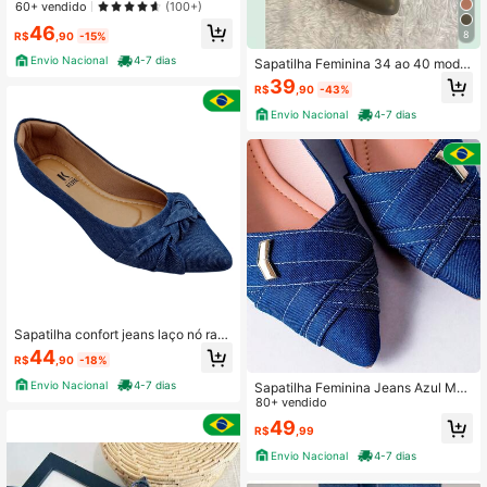
o Rasteira Confort Bico Alongado
60+ vendido
(100+)
46
8
R$
,90
-15%
Envio Nacional
4-7 dias
Sapatilha Feminina 34 ao 40 model
o com fivelas confortável Mocassi
39
R$
,90
-43%
m feminino resistente solado antide
rrapante
Envio Nacional
4-7 dias
Sapatilha confort jeans laço nó rast
eirinha bico fino feminino
44
R$
,90
-18%
Envio Nacional
4-7 dias
Sapatilha Feminina Jeans Azul Mari
nho Trançado com Enfeite Metaliza
80+ vendido
do em Seta Elegante
49
R$
,99
Envio Nacional
4-7 dias