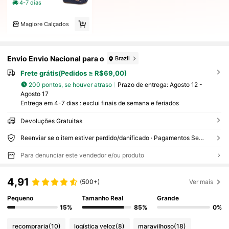
4-7 dias
Magiore Calçados
Envio Envio Nacional para o
Brazil
Frete grátis(Pedidos ≥ R$69,00)
200 pontos, se houver atraso
Prazo de entrega:
Agosto 12 -
Agosto 17
Entrega em 4-7 dias : exclui finais de semana e feriados
Devoluções Gratuitas
Reenviar se o item estiver perdido/danificado · Pagamentos Seguros · Proteção de privacidade
Para denunciar este vendedor e/ou produto
4,91
(500+)
Ver mais
Pequeno
Tamanho Real
Grande
15%
85%
0%
recompraria
(10)
logística veloz
(8)
maravilhoso
(18)