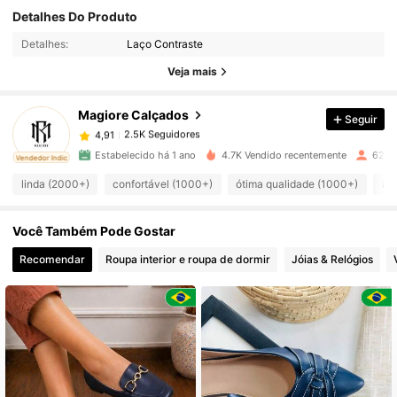
2.5K Seguidores
4,91
Detalhes Do Produto
Detalhes:
Laço Contraste
2.5K Seguidores
4,91
Veja mais
Magiore Calçados
Seguir
2.5K Seguidores
4,91
g***a
pago
1 dia atrás
Estabelecido há 1 ano
4.7K Vendido recentemente
622 
ado
Vendedor Indicado
2.5K Seguidores
4,91
linda (2000+)
confortável (1000+)
ótima qualidade (1000+)
am
Você Também Pode Gostar
2.5K Seguidores
4,91
Recomendar
Roupa interior e roupa de dormir
Jóias & Relógios
2.5K Seguidores
4,91
2.5K Seguidores
4,91