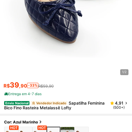
1/2
39
R$
,90
-33%
R$59,90
Entrega em 4-7 dias
Sapatilha Feminina
4,91
Envio Nacional
Vendedor Indicado
Bico Fino Rasteira Metalassê Lofty
(500+)
Cor: Azul Marinho